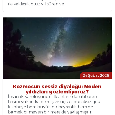
ile yaklaşık otuz yıl süren ve...
24 Şubat 2026
Kozmosun sessiz diyaloğu: Neden
yıldızları gözlemliyoruz?
İnsanlık, varoluşunun ilk anlarından itibaren
başını yukarı kaldırmış ve uçsuz bucaksız gök
kubbeye hem büyük bir hayranlık hem de
bitmek bilmeyen bir merakla yaklaşmıştır.