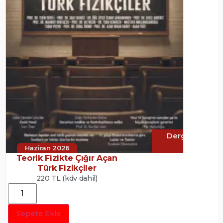
Dergi
Haziran 2026
Teorik Fizikte Çığır Açan
Türk Fizikçiler
220 TL (kdv dahil)
Sepete Ekle