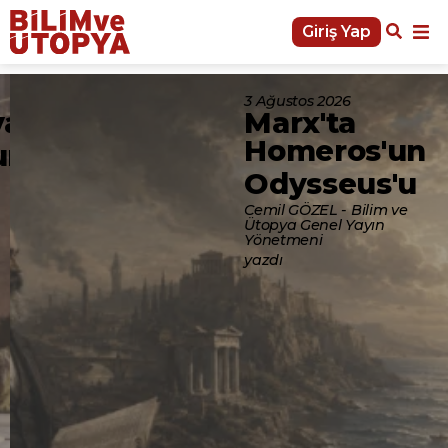
Giriş Yap
3 Ağustos 2026
ansarayları
Marx'ta
Homeros'un
un Oldu
Odysseus'u
Cemil GÖZEL - Bilim ve
Ütopya Genel Yayın
Yönetmeni
yazdı