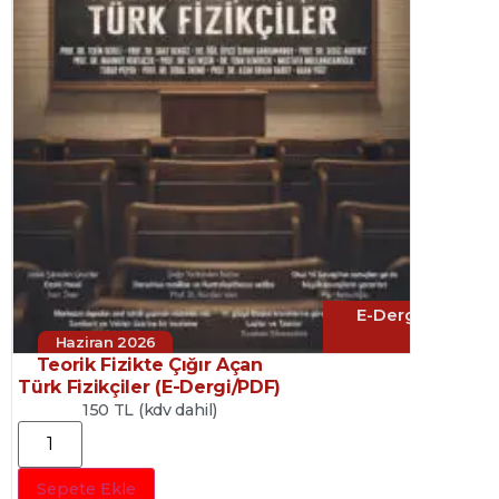
E-Dergi
Haziran 2026
Teorik Fizikte Çığır Açan
Türk Fizikçiler (E-Dergi/PDF)
150 TL (kdv dahil)
Sepete Ekle