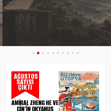
AĞUSTOS
SAYISI
ÇIKTI
AMIRAL ZHENG HE VE
ÇIN'IN OKYANUS