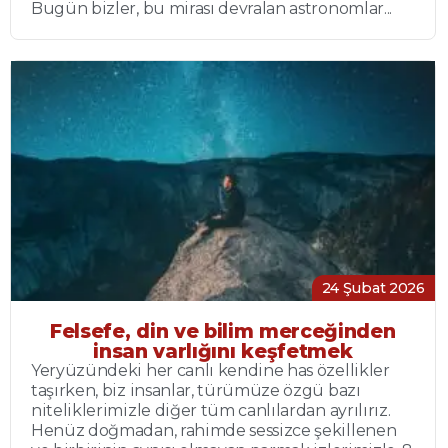
Bugün bizler, bu mirası devralan astronomlar...
24 Şubat 2026
Felsefe, din ve bilim merceğinden
insan varlığını keşfetmek
Yeryüzündeki her canlı kendine has özellikler
taşırken, biz insanlar, türümüze özgü bazı
niteliklerimizle diğer tüm canlılardan ayrılırız.
Henüz doğmadan, rahimde sessizce şekillenen