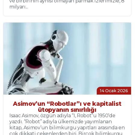
ve birbirinin aynısı olmayan parmak izlerimizle, 8
milyarı...
14 Ocak 2026
Asimov’un “Robotlar”ı ve kapitalist
ütopyanın sınırlılığı
Isaac Asimov, özgün adıyla “I, Robot”u 1950’de
yazdı. “Robot” adıyla ülkemizde yayımlanan
kitap, Asimov’un bilimkurgu yapıtları arasında en
çok dikkati çekenlerden biri. Birçok bilimkurgu