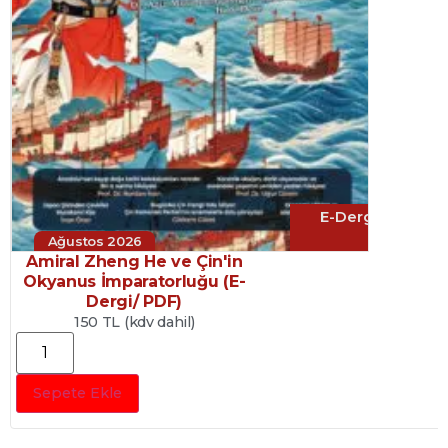
E-Dergi
Ağustos 2026
Amiral Zheng He ve Çin'in
Okyanus İmparatorluğu (E-
Dergi/ PDF)
150 TL (kdv dahil)
Sepete Ekle