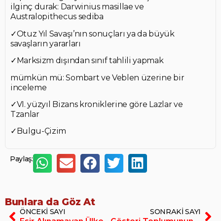
ilginç durak: Darwinius masillae ve
Australopithecus sediba
✓Otuz Yıl Savaşı’nın sonuçları ya da büyük
savaşların yararları
✓Marksizm dışından sınıf tahlili yapmak
mümkün mü: Sombart ve Veblen üzerine bir
inceleme
✓VI. yüzyıl Bizans kroniklerine göre Lazlar ve
Tzanlar
✓Bulgu-Çizim
Paylaş:
Bunlara da Göz At
ÖNCEKI SAYI
SONRAKI SAYI