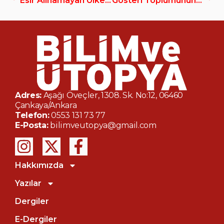
Esir Alınamayan Ülke İRAN
Gösteri Toplumunun Pornografisi
Adres:
Aşağı Öveçler, 1308. Sk. No:12, 06460
Çankaya/Ankara
Telefon:
0553 131 73 77
E-Posta:
bilimveutopya@gmail.com
Hakkımızda
Yazılar
Dergiler
E-Dergiler