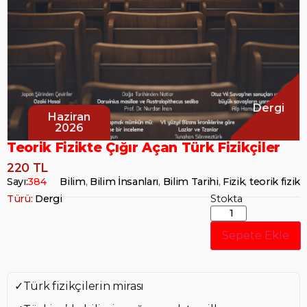
Dergi
Haziran
2026
Teorik Fizikte Çığır Açan Türk Fizikçiler
220 TL
Sayı:
384
Bilim
,
Bilim İnsanları
,
Bilim Tarihi
,
Fizik
,
teorik fizik
Türü:
Dergi
Stokta
Sepete Ekle
✓Türk fizikçilerin mirası