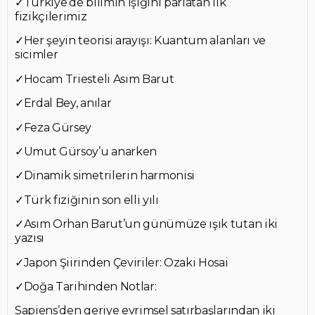
✓Türkiye’de bilimin ışığını parlatan ilk
fizikçilerimiz
✓Her şeyin teorisi arayışı: Kuantum alanları ve
sicimler
✓Hocam Triesteli Asım Barut
✓Erdal Bey, anılar
✓Feza Gürsey
✓Umut Gürsoy’u anarken
✓Dinamik simetrilerin harmonisi
✓Türk fiziğinin son elli yılı
✓Asım Orhan Barut’un günümüze ışık tutan iki
yazısı
✓Japon Şiirinden Çeviriler: Ozaki Hosai
✓Doğa Tarihinden Notlar:
Sapiens’den geriye evrimsel satırbaşlarından iki