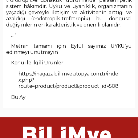
trofotropic-endoflaktik durumlarda parasempatik
sistem hâkimdir. Uyku ve uyanıklık, organizmanın
yaşadığı çevreyle iletişim ve aktivitenin arttığı ve
azaldığı (endotropik-trofotropik) bu döngüsel
değişimlerin en karakteristik ve önemli olanıdır.
…”
Metnin tamamı için Eylül sayımız UYKU’yu
edinmeyi unutmayın!
Konu ile İlgili Ürünler
https://magaza.bilimveutopya.com.tr/inde
x.php?
route=product/product&product_id=508
Bu Ay