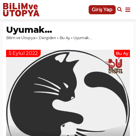
Giriş Yap
Uyumak…
Bilim ve Ütopya
Dergiden
Bu Ay
Uyumak…
5 Eylül 2022
Bu Ay