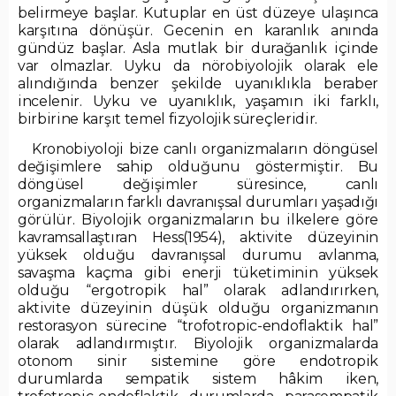
belirmeye başlar. Kutuplar en üst düzeye ulaşınca
karşıtına dönüşür. Gecenin en karanlık anında
gündüz başlar. Asla mutlak bir durağanlık içinde
var olmazlar. Uyku da nörobiyolojik olarak ele
alındığında benzer şekilde uyanıklıkla beraber
incelenir. Uyku ve uyanıklık, yaşamın iki farklı,
birbirine karşıt temel fizyolojik süreçleridir.
Kronobiyoloji bize canlı organizmaların döngüsel
değişimlere sahip olduğunu göstermiştir. Bu
döngüsel değişimler süresince, canlı
organizmaların farklı davranışsal durumları yaşadığı
görülür. Biyolojik organizmaların bu ilkelere göre
kavramsallaştıran Hess(1954), aktivite düzeyinin
yüksek olduğu davranışsal durumu avlanma,
savaşma kaçma gibi enerji tüketiminin yüksek
olduğu “ergotropik hal” olarak adlandırırken,
aktivite düzeyinin düşük olduğu organizmanın
restorasyon sürecine “trofotropic-endoflaktik hal”
olarak adlandırmıştır. Biyolojik organizmalarda
otonom sinir sistemine göre endotropik
durumlarda sempatik sistem hâkim iken,