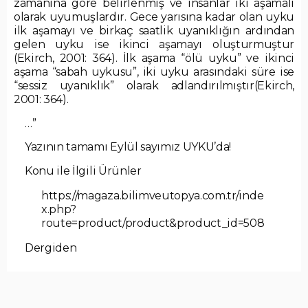
zamanına göre belirlenmiş ve insanlar iki aşamalı
olarak uyumuşlardır. Gece yarısına kadar olan uyku
ilk aşamayı ve birkaç saatlik uyanıklığın ardından
gelen uyku ise ikinci aşamayı oluşturmuştur
(Ekirch, 2001: 364). İlk aşama “ölü uyku” ve ikinci
aşama “sabah uykusu”, iki uyku arasındaki süre ise
“sessiz uyanıklık” olarak adlandırılmıştır(Ekirch,
2001: 364).
…”
Yazının tamamı Eylül sayımız UYKU’da!
Konu ile İlgili Ürünler
https://magaza.bilimveutopya.com.tr/inde
x.php?
route=product/product&product_id=508
Dergiden