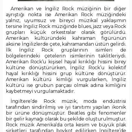
Amerikan ve İngiliz Rock müziğinin bir diğer
ayrıştığı nokta ise Amerikan Rock müziğindeki
yalnız, uyumsuz ve bireyci müzikal yaklaşımın
tersine İngiliz Rock müziğinde blues, jazz veya Rock
grupları küçük orkestralar olarak görülürdü.
Amerikan kültüründeki kahraman figürünün
aksine İngilizlerde çete, kahramandan üstün gelirdi.
İlk İngiliz Rock gruplarının isimleri de
bölgelerindeki çetelerin isimlerinin taklitleriydi.
Amerikan Rock’u kişisel hayal kırıklığı hissini birey
kültüne dönüştürürken, İngiliz Rock’u kolektif
hayal kırıklığı hissini grup kültüne dönüştürür.
Amerikan kültürü kimliği vurgularken, İngiliz
kültürü ise grubun parçası olmak adına kimliğini
kaybetmeyi vurgulamaktadır.
İngiltere’de Rock müzik, moda endüstrisi
tarafından sindirilmiş ve iyi tanıtımı yapılan ikonik
bir ürüne dönüşmüştür. Beatles gibi fenomenler
bir gelir kaynağı olarak bu şekilde oluşturulmuştur.
Rock müzik Amerika’da orta kesim ve büyük plak
şirketleri tarafından boykot edilirken İngiltere’de