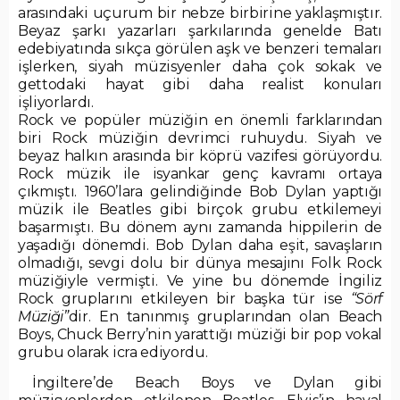
arasındaki uçurum bir nebze birbirine yaklaşmıştır.
Beyaz şarkı yazarları şarkılarında genelde Batı
edebiyatında sıkça görülen aşk ve benzeri temaları
işlerken, siyah müzisyenler daha çok sokak ve
gettodaki hayat gibi daha realist konuları
işliyorlardı.
Rock ve popüler müziğin en önemli farklarından
biri Rock müziğin devrimci ruhuydu. Siyah ve
beyaz halkın arasında bir köprü vazifesi görüyordu.
Rock müzik ile isyankar genç kavramı ortaya
çıkmıştı. 1960’lara gelindiğinde Bob Dylan yaptığı
müzik ile Beatles gibi birçok grubu etkilemeyi
başarmıştı. Bu dönem aynı zamanda hippilerin de
yaşadığı dönemdi. Bob Dylan daha eşit, savaşların
olmadığı, sevgi dolu bir dünya mesajını Folk Rock
müziğiyle vermişti. Ve yine bu dönemde İngiliz
Rock gruplarını etkileyen bir başka tür ise
“Sörf
Müziği”
dir. En tanınmış gruplarından olan Beach
Boys, Chuck Berry’nin yarattığı müziği bir pop vokal
grubu olarak icra ediyordu.
İngiltere’de Beach Boys ve Dylan gibi