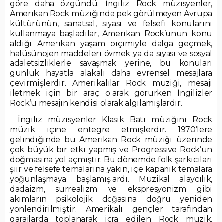
göre daha özgündü. İngiliz Rock müzisyenler,
Amerikan Rock müziğinde pek görülmeyen Avrupa
kültürünün, sanatsal, siyasi ve felsefi konularını
kullanmaya başladılar, Amerikan Rock’unun konu
aldığı Amerikan yaşam biçimiyle dalga geçmek,
halüsünojen maddeleri övmek ya da siyasi ve sosyal
adaletsizliklerle savaşmak yerine, bu konuları
günlük hayatla alakalı daha evrensel mesajlara
çevirmişlerdir. Amerikalılar Rock müziği, mesajı
iletmek için bir araç olarak görürken İngilizler
Rock’u mesajın kendisi olarak algılamışlardır.
İngiliz müzisyenler Klasik Batı müziğini Rock
müzik içine entegre etmişlerdir. 1970’lere
gelindiğinde bu Amerikan Rock müziği üzerinde
çok büyük bir etki yapmış ve Progressive Rock’un
doğmasına yol açmıştır. Bu dönemde folk şarkıcıları
şiir ve felsefe temalarına yakın, içe kapanık temalara
yoğunlaşmaya başlamışlardı. Müzikal alaycılık,
dadaizm, sürrealizm ve ekspresyonizm gibi
akımların psikolojik doğasına doğru yeniden
yönlendirilmiştir. Amerikalı gençler tarafından
garajlarda toplanarak icra edilen Rock müzik,