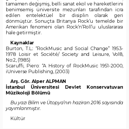
tamamen değişmiş, belli sanat ekol ve hareketlerini
benimsemiş üniversite mezunları tarafından icra
edilen entelektüel bir disiplin olarak geri
dönmüştür. Sonuçta Britanya Rock’u temelde bir
Amerikan fenomeni olan Rock’n’Roll’u uluslararası
hale getirmiştir.
Kaynaklar
Burton, T.L.: “RockMusic and Social Change” 1953-
1978 Loisir et Société/ Society and Leisure, Vol8,
No:2, (1985)
Scaruffi, Piero: “A History of RockMusic 1951-2000,
iUniverse Publishing, (2003)
Arş. Gör. Alper ALPMAN
İstanbul Üniversitesi Devlet Konservatuvarı
Müzikoloji Bölümü
Bu yazı Bilim ve Ütopya’nın haziran 2016 sayısında
yayımlanmıştır.
Kültür