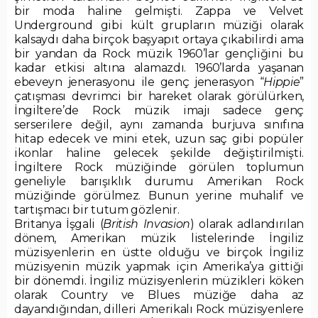
bir moda haline gelmişti. Zappa ve Velvet
Underground gibi kült grupların müziği olarak
kalsaydı daha birçok başyapıt ortaya çıkabilirdi ama
bir yandan da Rock müzik 1960’lar gençliğini bu
kadar etkisi altına alamazdı. 1960’larda yaşanan
ebeveyn jenerasyonu ile genç jenerasyon “
Hippie
”
çatışması devrimci bir hareket olarak görülürken,
İngiltere’de Rock müzik imajı sadece genç
serserilere değil, aynı zamanda burjuva sınıfına
hitap edecek ve mini etek, uzun saç gibi popüler
ikonlar haline gelecek şekilde değiştirilmişti.
İngiltere Rock müziğinde görülen toplumun
geneliyle barışıklık durumu Amerikan Rock
müziğinde görülmez. Bunun yerine muhalif ve
tartışmacı bir tutum gözlenir.
Britanya İşgali (
British
Invasion
) olarak adlandırılan
dönem, Amerikan müzik listelerinde İngiliz
müzisyenlerin en üstte olduğu ve birçok İngiliz
müzisyenin müzik yapmak için Amerika’ya gittiği
bir dönemdi. İngiliz müzisyenlerin müzikleri köken
olarak Country ve Blues müziğe daha az
dayandığından, dilleri Amerikalı Rock müzisyenlere