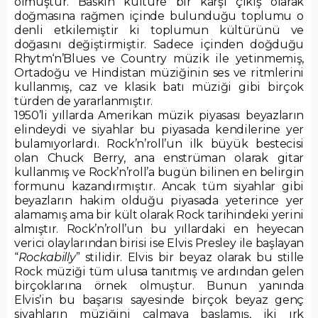
olmuştur. Baskın kültüre bir karşı çıkış olarak
doğmasına rağmen içinde bulunduğu toplumu o
denli etkilemiştir ki toplumun kültürünü ve
doğasını değiştirmiştir. Sadece içinden doğduğu
Rhytm‘n’Blues ve Country müzik ile yetinmemiş,
Ortadoğu ve Hindistan müziğinin ses ve ritmlerini
kullanmış, caz ve klasik batı müziği gibi birçok
türden de yararlanmıştır.
1950’li yıllarda Amerikan müzik piyasası beyazların
elindeydi ve siyahlar bu piyasada kendilerine yer
bulamıyorlardı. Rock’n’roll’un ilk büyük bestecisi
olan Chuck Berry, ana enstrüman olarak gitar
kullanmış ve Rock’n’roll’a bugün bilinen en belirgin
formunu kazandırmıştır. Ancak tüm siyahlar gibi
beyazların hakim olduğu piyasada yeterince yer
alamamış ama bir kült olarak Rock tarihindeki yerini
almıştır. Rock’n’roll’un bu yıllardaki en heyecan
verici olaylarından birisi ise Elvis Presley ile başlayan
“
Rockabilly
” stilidir. Elvis bir beyaz olarak bu stille
Rock müziği tüm ulusa tanıtmış ve ardından gelen
birçoklarına örnek olmuştur. Bunun yanında
Elvis’in bu başarısı sayesinde birçok beyaz genç
siyahların müziğini çalmaya başlamış, iki ırk