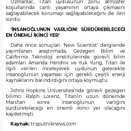
Uzmanlar, Titan uydusunun zorlu atmosfer
koşullarında canlı yaşamının ortaya çıkmasını
sağlayabilecek korumayı sağlayabileceğini de ileri
sürdü.
‘İNSANOĞLUNUN VARLIĞINI SÜRDÜREBİLECEĞİ
EN ÖNEMLİ İKİNCİ YER’
Daha önce sonuçları ‘New Scientist’ dergisinde
yayımlanan araştırmada, Gezegen Bilim ve
California Teknoloji enstitülerinde görevli bilim
adamları Amanda Hendrix ve Yuk Yung, Titan ile
ilgili verileri inceleyerek uydunun gelecekte
insanoğlunun yaşaması için gerekli çeşitli enerji
kaynaklarını barındırdığını ortaya koymuştu.
Johns Hopkins Üniversitesi’nde görevli gezegen
bilimci Ralph Lorenz, Titan’ın uzun dönemde
Mars’tan sonra insanoğlunun varlığını
sürdürebileceği en önemli ikinci yer olacağını
kaydetmişti.
Kaynak:
tr.sputniknews.com