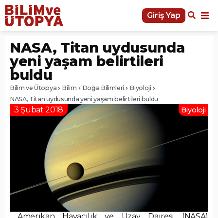
Giriş Yap
NASA, Titan uydusunda
yeni yaşam belirtileri
buldu
Bilim ve Ütopya
Bilim
Doğa Bilimleri
Biyoloji
NASA, Titan uydusunda yeni yaşam belirtileri buldu
3 Şubat 2018
Biyoloji
Amerikan Havacılık ve Uzay Dairesi (NASA)