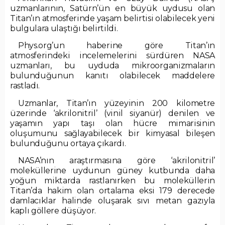
uzmanlarının, Satürn’ün en büyük uydusu olan
Titan’ın atmosferinde yaşam belirtisi olabilecek yeni
bulgulara ulaştığı belirtildi.
Phys.org’un haberine göre Titan’ın
atmosferindeki incelemelerini sürdüren NASA
uzmanları, bu uyduda mikroorganizmaların
bulunduğunun kanıtı olabilecek maddelere
rastladı.
Uzmanlar, Titan’ın yüzeyinin 200 kilometre
üzerinde ‘akrilonitril’ (vinil siyanür) denilen ve
yaşamın yapı taşı olan hücre mimarisinin
oluşumunu sağlayabilecek bir kimyasal bileşen
bulunduğunu ortaya çıkardı.
NASA’nın araştırmasına göre ‘akrilonitril’
moleküllerine uydunun güney kutbunda daha
yoğun miktarda rastlanırken bu moleküllerin
Titan’da hakim olan ortalama eksi 179 derecede
damlacıklar halinde oluşarak sıvı metan gazıyla
kaplı göllere düşüyor.