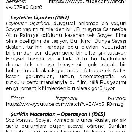
derseniz:
https://www.youtube.com/watch?
v=z97Pa0ICpn8
Leylekler Uçarken (1957)
Leylekler Uçarken,
duygusal anlamda en yoğun
Sovyet yapımı filmlerden biri. Film ayrıca Cannes’da
Altın Palmiye ödülünü kazanan tek Sovyet filmi
olma özelliğini de taşıyor. Bu İkinci Dünya Savaşı
destanı, tarihin kargaşa dolu olayları yüzünden
birbirinden ayrı düşen genç bir çifte ışık tutuyor.
Bireysel travma ve acılarla dolu bu harikulade
drama, tek bir aşk hikayesinin çok küçük bir
bölümünü ele alarak gönlünüzü fethedecek. Nefes
kesen görüntüleri, üstün sinematografisi ve
tutkulu performanslarıyla, bu film hâlâ Rus yapımı
en iyi romantik filmlerden biri olarak görülüyor.
Filmin fragmanı burada:
https://www.youtube.com/watch?v=E-Wb3_RXmzg
Şurik’in Maceraları – Operasyon I (1965)
Söz konusu Sovyet komedisi olunca Ruslar, sık sık
garip durumlara düşen asosyal öğrenci Şurik’in
kahkaha dolu maceralarından başkasını aramaz.