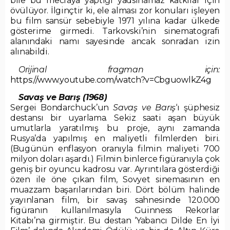
bile bu mecraya yaptığı yadsınamaz katkılar için
övülüyor. İlginçtir ki, ele alması zor konuları işleyen
bu film sansür sebebiyle 1971 yılına kadar ülkede
gösterime girmedi. Tarkovski’nin sinematografi
alanındaki namı sayesinde ancak sonradan izin
alınabildi.
Orijinal fragman için:
https://www.youtube.com/watch?v=CbguowlkZ4g
Savaş ve Barış (1968)
Sergei Bondarchuck’un
Savaş ve Barış
‘ı şüphesiz
destansı bir uyarlama. Sekiz saati aşan büyük
umutlarla yaratılmış bu proje, aynı zamanda
Rusya’da yapılmış en maliyetli filmlerden biri.
(Bugünün enflasyon oranıyla filmin maliyeti 700
milyon doları aşardı.) Filmin binlerce figüranıyla çok
geniş bir oyuncu kadrosu var. Ayrıntılara gösterdiği
özen ile öne çıkan film, Sovyet sinemasının en
muazzam başarılarından biri. Dört bölüm halinde
yayınlanan film, bir savaş sahnesinde 120.000
figüranın kullanılmasıyla Guinness Rekorlar
Kitabı’na girmiştir. Bu destan ‘Yabancı Dilde En İyi