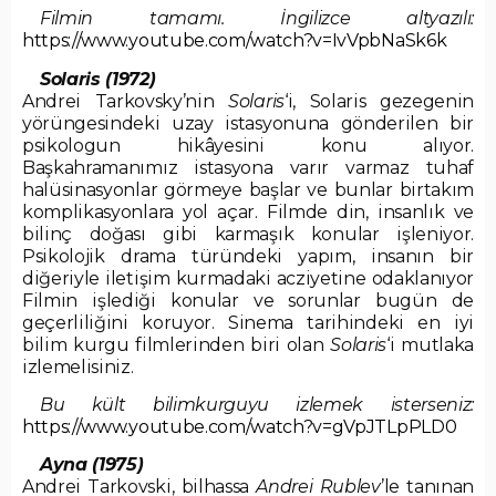
Filmin tamamı. İngilizce altyazılı:
https://www.youtube.com/watch?v=IvVpbNaSk6k
Solaris (1972)
Andrei Tarkovsky’nin
Solaris
‘i, Solaris gezegenin
yörüngesindeki uzay istasyonuna gönderilen bir
psikologun hikâyesini konu alıyor.
Başkahramanımız istasyona varır varmaz tuhaf
halüsinasyonlar görmeye başlar ve bunlar birtakım
komplikasyonlara yol açar. Filmde din, insanlık ve
bilinç doğası gibi karmaşık konular işleniyor.
Psikolojik drama türündeki yapım, insanın bir
diğeriyle iletişim kurmadaki acziyetine odaklanıyor
Filmin işlediği konular ve sorunlar bugün de
geçerliliğini koruyor. Sinema tarihindeki en iyi
bilim kurgu filmlerinden biri olan
Solaris
‘i mutlaka
izlemelisiniz.
Bu kült bilimkurguyu izlemek isterseniz:
https://www.youtube.com/watch?v=gVpJTLpPLD0
Ayna (1975)
Andrei Tarkovski, bilhassa
Andrei Rublev
’le tanınan