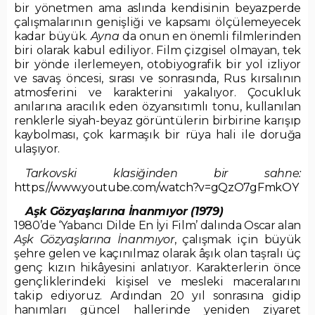
bir yönetmen ama aslında kendisinin beyazperde
çalışmalarının genişliği ve kapsamı ölçülemeyecek
kadar büyük.
Ayna
da onun en önemli filmlerinden
biri olarak kabul ediliyor. Film çizgisel olmayan, tek
bir yönde ilerlemeyen, otobiyografik bir yol izliyor
ve savaş öncesi, sırası ve sonrasında, Rus kırsalının
atmosferini ve karakterini yakalıyor. Çocukluk
anılarına aracılık eden özyansıtımlı tonu, kullanılan
renklerle siyah-beyaz görüntülerin birbirine karışıp
kaybolması, çok karmaşık bir rüya hali ile doruğa
ulaşıyor.
Tarkovski klasiğinden bir sahne:
https://www.youtube.com/watch?v=gQzO7gFmkOY
Aşk Gözyaşlarına İnanmıyor (1979)
1980’de ‘Yabancı Dilde En İyi Film’ dalında Oscar alan
Aşk Gözyaşlarına İnanmıyor
, çalışmak için büyük
şehre gelen ve kaçınılmaz olarak âşık olan taşralı üç
genç kızın hikâyesini anlatıyor. Karakterlerin önce
gençliklerindeki kişisel ve mesleki maceralarını
takip ediyoruz. Ardından 20 yıl sonrasına gidip
hanımları güncel hallerinde yeniden ziyaret