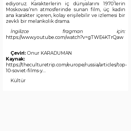
ediyoruz. Karakterlerin iç dünyalarını 1970’lerin
Moskovası’nın atmosferinde sunan film, üç kadın
ana karakter içeren, kolay erişilebilir ve izlemesi bir
zevkli bir melankolik drama.
İngilizce fragman için:
https://www.youtube.com/watch?v=gTWE4KTrQaw
Çeviri:
Onur KARADUMAN
Kaynak:
https://theculturetrip.com/europe/russia/articles/top-
10-soviet-films-y…
Kültür