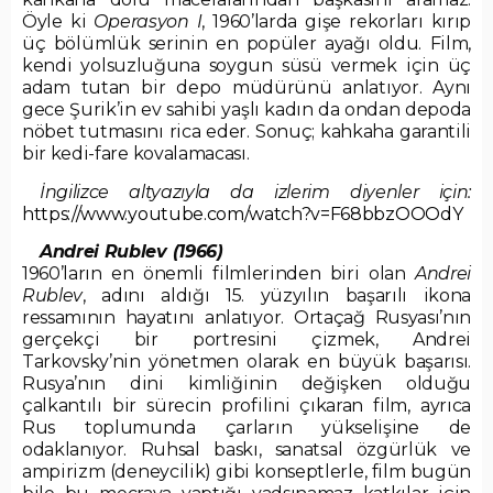
Öyle ki
Operasyon I
, 1960’larda gişe rekorları kırıp
üç bölümlük serinin en popüler ayağı oldu. Film,
kendi yolsuzluğuna soygun süsü vermek için üç
adam tutan bir depo müdürünü anlatıyor. Aynı
gece Şurik’in ev sahibi yaşlı kadın da ondan depoda
nöbet tutmasını rica eder. Sonuç; kahkaha garantili
bir kedi-fare kovalamacası.
İngilizce altyazıyla da izlerim diyenler için:
https://www.youtube.com/watch?v=F68bbzOOOdY
Andrei Rublev (1966)
1960’ların en önemli filmlerinden biri olan
Andrei
Rublev
, adını aldığı 15. yüzyılın başarılı ikona
ressamının hayatını anlatıyor. Ortaçağ Rusyası’nın
gerçekçi bir portresini çizmek, Andrei
Tarkovsky’nin yönetmen olarak en büyük başarısı.
Rusya’nın dini kimliğinin değişken olduğu
çalkantılı bir sürecin profilini çıkaran film, ayrıca
Rus toplumunda çarların yükselişine de
odaklanıyor. Ruhsal baskı, sanatsal özgürlük ve
ampirizm (deneycilik) gibi konseptlerle, film bugün