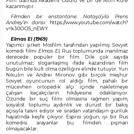
Film’ dalında Akademi Ödülü ve bir de Altın Küre
kazanmıştır.
Filmden bir enstantane: Nataşa’yla Prens
Andrey’in dansı:
https://www.youtube.com/watch?
v=k30OO5_nEWY
Elmas El (1969)
Yapımcı şirket Mosfilm tarafından yapılmış Sovyet
komedi filmi
Elmas El,
Rus toplumunda inanılmaz
derecede popüler bir film. Dile çok sayıda
unutulmaz, sloganlaşmış ifade kazandıran film
bugün bile kült olma özelliğini elinde tutuyor. Yuri
Nikulin ve Andrei Mironov gibi birçok meşhur
Sovyet oyuncunun rol aldığı film, pahalı bir
mücevheri ortopedik alçı içinde nakletmeye
çalışan kaçakçıların hikâyesine odaklanıyor.
Özünde bir suç filmi olmasına rağmen yapım,
sosyalist toplumu aydınlık ve dürüst bir bakış
açısıyla tasvir ediyor ve sıradan vatandaşın günlük
hayatında keşfe çıkıyor. Esprisi yoğun, iyi bir Rus
komedisi arayanlar bu filmden pişman
olmayacaklar.