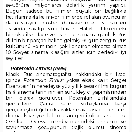
sektörüne milyonlarca dolarlık yatırım yapıldı.
Bugün sadece bu filmler büyük bir bağlılıkla
hatırlanmakla kalmıyor, filmlerde rol alan oyuncular
da o yüzyılın gösteri dünyasının en iyi isimleri
arasında sayılıp yüceltiliyor. Haliyle, filmlerdeki
birçok dilsel ifade ve espri de zamanla günlük Rus
dilinin bir parçası haline gelmiş. Bugün zengin Rus
kültürünü ve mirasını şekillendiren olmazsa olmaz
10 Sovyet sinema klasiğini sizler için derledik. İyi
seyirler!
Potemkin Zırhlısı (1925)
Klasik Rus sinematografisi hakkındaki bir liste,
içinde
Potemkin Zırhlısı
yoksa eksik kalır. Sergei
Eisenstein’in neredeyse yüz yıllık sessiz filmi bugün
hâlâ sinema tarihinin en sürükleyici yapımlarından
biri olarak görülüyor. Potemkin zırhlısındaki
gemicilerin Çarlık rejimi subaylarına karşı
gerçekleştirdiği trajik ayaklanmayı tasvir eden film,
dramatik ve yürek hoplatan gerilimli anlarla dolu.
Özellikle, Odessa merdivenlerindeki annenin ve
savunmasız çocuğunun trajik ölümü sinema