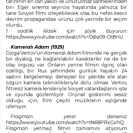
tarihinin en can yakıcı ve unutulmaz sahnelerinden
biri. Eğer sinema seyircisi hayatında yalnızca bir
tane Sovyet filmi izleyebilecek olsa, bu nefes kesici
devrim propagandası ürünü çok yerinde bir seçim
olurdu.
1 saatlik klasik için şöyle buyurun:
https://www.youtube.com/watch?v=Ddq09-Ot8nU
Kameralı Adam (1929)
Dziga Vertov’un
Kameralı Adam
filminde ne gerçek
bir diyalog, ne bağlanılabilir karakterler ne de bir
olay örgüsü var. Onların yerine filmin ilginç olan
özelliği, bir Rus şehrindeki günlük hayatın 24
saatini belgelemeyi deneysel bir şekilde ele alan
özgün kamera tekniklikleriyle dolu olması. Vertov,
filtresiz kamera lensleriyle Sovyet vatandaşlarını işte
ve oyunda gözlemliyor. Orijinal gösterimi sessiz
olduğu için, film çeşitli müziklerin eşliğinde
izleniyor.
Fragman yeter derseniz:
https://www.youtube.com/watch?v=tN68PRxGxhQ
Fragman yetmez, filmin tamamını istiyorum