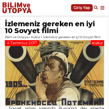
Giriş Yap
İzlemeniz gereken en iyi
10 Sovyet filmi
Bilim ve Ütopya
Kültür
İzlemeniz gereken en iyi 10 Sovyet filmi
4 Temmuz 2017
Kültür
Sovyet rejimi sırasında Rusya’nın dev sinema