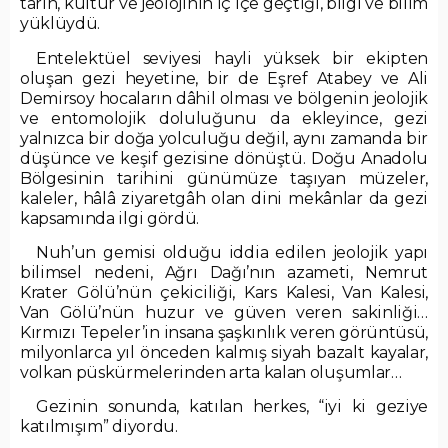
tarih, kültür ve jeolojinin iç içe geçtiği, bilgi ve bilim
yüklüydü.
Entelektüel seviyesi hayli yüksek bir ekipten
oluşan gezi heyetine, bir de Eşref Atabey ve Ali
Demirsoy hocaların dâhil olması ve bölgenin jeolojik
ve entomolojik doluluğunu da ekleyince, gezi
yalnızca bir doğa yolculuğu değil, aynı zamanda bir
düşünce ve keşif gezisine dönüştü. Doğu Anadolu
Bölgesinin tarihini günümüze taşıyan müzeler,
kaleler, hâlâ ziyaretgâh olan dini mekânlar da gezi
kapsamında ilgi gördü.
Nuh’un gemisi olduğu iddia edilen jeolojik yapı
bilimsel nedeni, Ağrı Dağı’nın azameti, Nemrut
Krater Gölü’nün çekiciliği, Kars Kalesi, Van Kalesi,
Van Gölü’nün huzur ve güven veren sakinliği…
Kırmızı Tepeler’in insana şaşkınlık veren görüntüsü,
milyonlarca yıl önceden kalmış siyah bazalt kayalar,
volkan püskürmelerinden arta kalan oluşumlar…
Gezinin sonunda, katılan herkes, “iyi ki geziye
katılmışım” diyordu.