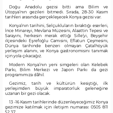
Doğu Anadolu gezisi bitti ama Bilim ve
Ütopya’nın gezileri bitmedi. Sırada, 28-30 Kasım
tarihleri arasında gerçekleşecek Konya gezisi var.
Konya’nın tarihini, Selçukluların bıraktığı eserleri,
İnce Minareyi, Mevlana Müzesini, Alaattin Tepesi ve
Sarayını, herkesin merak ettiği Sille’yi, Beyşehir
ilçesindeki Eşrefoğlu Camisini, Eflatun Çeşmesini,
Dünya tarihinde benzeri olmayan Çatalhöyük
yerleşim alanını, ve Konya gastronomisini tanımak
için yola çıkacağız.
Modern Konya’nın yeni simgeleri olan Kelebek
Parkı, Bilim Merkezi ve Japon Parkı da gezi
programımıza dâhil.
Gezimiz, tarih ve kültürün kesiştiği, ilk
yerleşimden büyük imparatorluk geleneğine
uzanan bir gezi olacak.
13 -16 Kasım tarihlerinde düzenleyeceğimiz Konya
gezimize katılmak için iletişim numarası: 0505 811
52 37