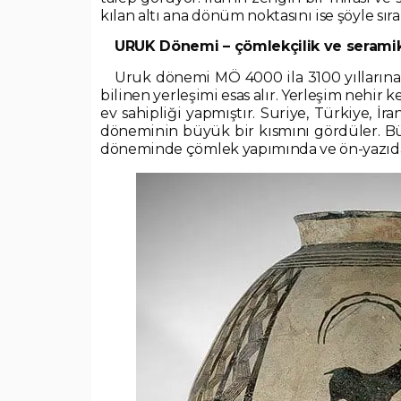
kılan altı ana dönüm noktasını ise şöyle sıral
URUK Dönemi – çömlekçilik ve seramik
Uruk dönemi MÖ 4000 ila 3100 yıllarına
bilinen yerleşimi esas alır. Yerleşim nehir k
ev sahipliği yapmıştır. Suriye, Türkiye, İr
döneminin büyük bir kısmını gördüler. Büy
döneminde çömlek yapımında ve ön-yazıda