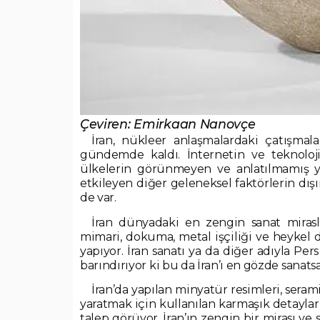
Çeviren:
Emirkaan Nanovçe
İran, nükleer anlaşmalardaki çatışmal
gündemde kaldı. İnternetin ve teknoloji
ülkelerin görünmeyen ve anlatılmamış yü
etkileyen diğer geleneksel faktörlerin dışın
de var.
İran dünyadaki en zengin sanat miraslar
mimari, dokuma, metal işçiliği ve heykel 
yapıyor. İran sanatı ya da diğer adıyla Pers
barındırıyor ki bu da İran’ı en gözde sanatsa
İran’da yapılan minyatür resimleri, seramik
yaratmak için kullanılan karmaşık detayla
talep görüyor. İran’ın zengin bir mirası ve 