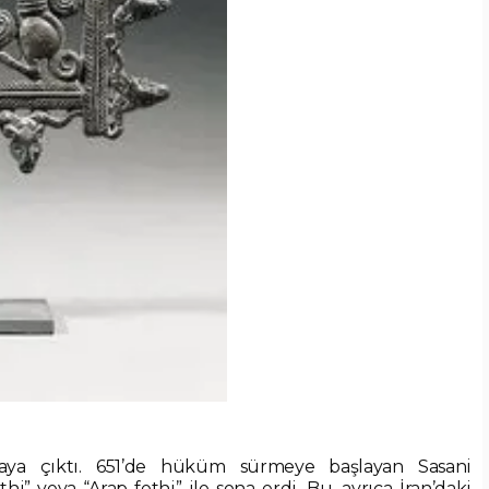
aya çıktı. 651’de hüküm sürmeye başlayan Sasani
” veya “Arap fethi” ile sona erdi. Bu, ayrıca İran’daki