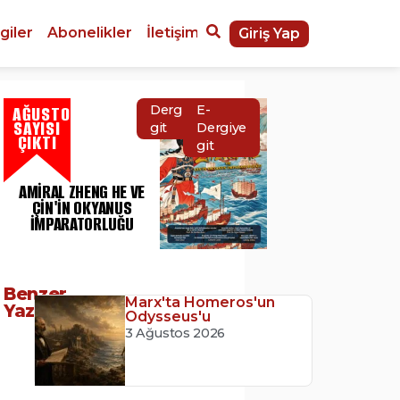
giler
Abonelikler
İletişim
Giriş Yap
AĞUSTOS
Dergiye
E-
SAYISI
git
Dergiye
ÇIKTI
git
AMIRAL ZHENG HE VE
ÇIN'IN OKYANUS
İMPARATORLUĞU
Benzer
Marx'ta Homeros'un
Yazılar
Odysseus'u
3 Ağustos 2026