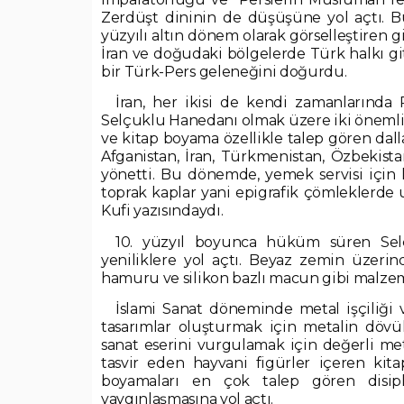
Zerdüşt dininin de düşüşüne yol açtı. B
yüzyılı altın dönem olarak görselleştiren 
İran ve doğudaki bölgelerde Türk halkı g
bir Türk-Pers geleneğini doğurdu.
İran, her ikisi de kendi zamanlarında
Selçuklu Hanedanı olmak üzere iki önemli h
ve kitap boyama özellikle talep gören dall
Afganistan, İran, Türkmenistan, Özbekistan
yönetti. Bu dönemde, yemek servisi için k
toprak kaplar yani epigrafik çömleklerde u
Kufi yazısındaydı.
10. yüzyıl boyunca hüküm süren Selç
yeniliklere yol açtı. Beyaz zemin üzerind
hamuru ve silikon bazlı macun gibi malzemel
İslami Sanat döneminde metal işçiliği ve
tasarımlar oluşturmak için metalin dövül
sanat eserini vurgulamak için değerli meta
tasvir eden hayvani figürler içeren kita
boyamaları en çok talep gören disipli
yaygınlaşmasına yol açtı.