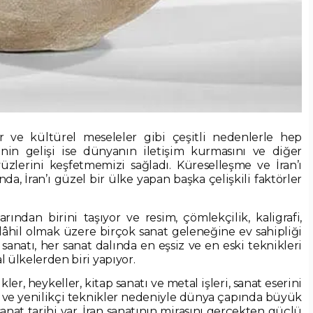
ar ve kültürel meseleler gibi çeşitli nedenlerle hep
nin gelişi ise dünyanın iletişim kurmasını ve diğer
zlerini keşfetmemizi sağladı. Küreselleşme ve İran’ı
da, İran’ı güzel bir ülke yapan başka çelişkili faktörler
ından birini taşıyor ve resim, çömlekçilik, kaligrafi,
dâhil olmak üzere birçok sanat geleneğine ev sahipliği
 sanatı, her sanat dalında en eşsiz ve en eski teknikleri
l ülkelerden biri yapıyor.
ler, heykeller, kitap sanatı ve metal işleri, sanat eserini
r ve yenilikçi teknikler nedeniyle dünya çapında büyük
sanat tarihi var. İran sanatının mirasını gerçekten güçlü