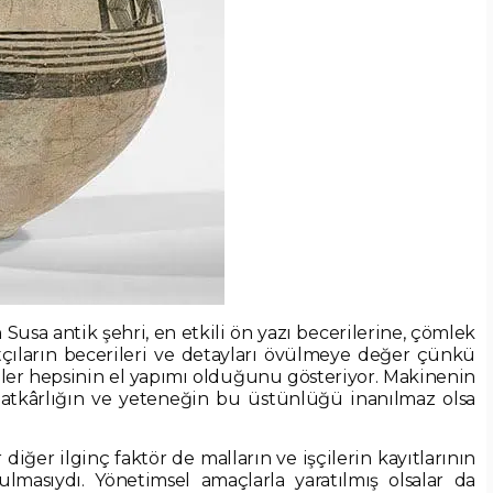
Susa antik şehri, en etkili ön yazı becerilerine, çömlek
atçıların becerileri ve detayları övülmeye değer çünkü
iler hepsinin el yapımı olduğunu gösteriyor. Makinenin
natkârlığın ve yeteneğin bu üstünlüğü inanılmaz olsa
ğer ilginç faktör de malların ve işçilerin kayıtlarının
utulmasıydı. Yönetimsel amaçlarla yaratılmış olsalar da