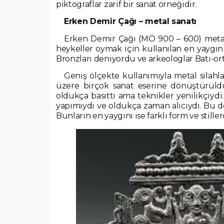
piktograflar zarif bir sanat örneğidir.
Erken Demir Çağı – metal sanatı
Erken Demir Çağı (MÖ 900 – 600) metal
heykeller oymak için kullanılan en yaygın
Bronzları deniyordu ve arkeologlar Batı-ort
Geniş ölçekte kullanımıyla metal silahlar
üzere birçok sanat eserine dönüştürüldü
oldukça basitti ama teknikler yenilikçiydi
yapımıydı ve oldukça zaman alıcıydı. Bu d
Bunların en yaygını ise farklı form ve stil