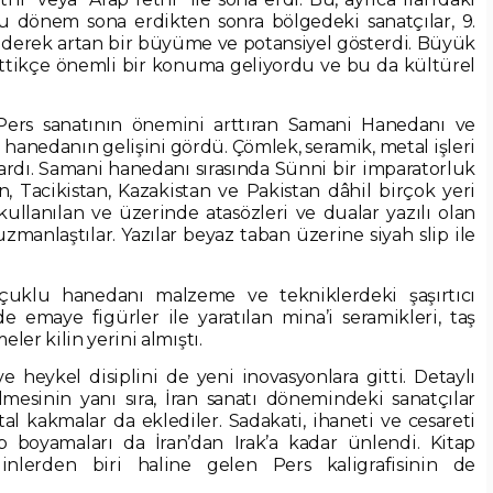
u dönem sona erdikten sonra bölgedeki sanatçılar, 9.
giderek artan bir büyüme ve potansiyel gösterdi. Büyük
ittikçe önemli bir konuma geliyordu ve bu da kültürel
 Pers sanatının önemini arttıran Samani Hanedanı ve
anedanın gelişini gördü. Çömlek, seramik, metal işleri
ardı. Samani hanedanı sırasında Sünni bir imparatorluk
, Tacikistan, Kazakistan ve Pakistan dâhil birçok yeri
ullanılan ve üzerinde atasözleri ve dualar yazılı olan
zmanlaştılar. Yazılar beyaz taban üzerine siyah slip ile
uklu hanedanı malzeme ve tekniklerdeki şaşırtıcı
e emaye figürler ile yaratılan mina’i seramikleri, taş
er kilin yerini almıştı.
 heykel disiplini de yeni inovasyonlara gitti. Detaylı
mesinin yanı sıra, İran sanatı dönemindeki sanatçılar
l kakmalar da eklediler. Sadakati, ihaneti ve cesareti
p boyamaları da İran’dan Irak’a kadar ünlendi. Kitap
nlerden biri haline gelen Pers kaligrafisinin de