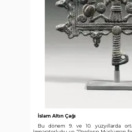
İslam Altın Çağı
Bu dönem 9. ve 10. yüzyıllarda ort
İmparatorluğu ve “Perslerin Müslüman fethi