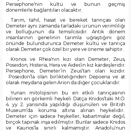
Persephone’nin kültü ve bunun geçmiş
dönemlerle bağlantıları olacaktır.
Tarım, tahıl, hasat ve bereket tanrıçası olan
Demeter aynı zamanda tarladaki ürünün verimliliği
ve bolluğunun da temsilcisidir. Antik dönem
insanlarının genelinin tarımla uğraştığını göz
önünde bulundurunca Demeter kültü ve tanrıça
olarak Demeter çok özel bir yere ve öneme sahiptir.
Kronos ve Rhea’nın kızı olan Demeter, Zeus,
Poseidon, Histeria, Hera ve Aides’in kız kardeşleridir.
Persephone, Demeter’in Zeus’tan olan kızıdır.
Poseidon’la olan birlikteliğinden Depoena ve at
olarak meydana gelen Arion da diğer çocuklarıdır.
Yunan mitolojisinin bu en etkili tanrıçasının
bilinen en görkemli heykeli Datça Knidos’taki M.Ö.
4. yy 2. yarısında yapıldığı düşünülen ve British
Museum’da koruma altına alınan heykelidir.
Demeter için sadece heykeller, kabartmalar değil,
birçok tapınak inşa edilmiştir. Bunlar sadece Knidos
ve Kaunos’la sınırlı kalmamıştır. Anadolu’nun