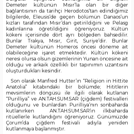
Demeter kültünün Mısır’la olan bir diğer
bağlantısının da tarihçi Herodotos’tan edindiğimiz
bilgilerde, Eleusis’de geçen bölümün Danaos’un
kızları tarafından Mısır’dan getirildiğini ve Pelasg
kadınlarına öğretildiğini öğreniyoruz. Kültün
kökeni içerisinde dört ayrı bölgeden bahsedilir.
Bunlar Trakya, Mısır, Girit, Suriye’dir. Bunlar
Demeter kültünün Homeros öncesi döneme ait
olabileceğine işaret etmektedir. Kültün kökeni
neresi olursa olsun gizemlerinin Yunan öncesine ait
olduğu ve arkaik özellikli bir tapınımın uzantısını
oluşturdukları kesindir.
Son olarak Manfred Hutter’ın “Religion in Hittite
Anatolia” kitabındaki bir bölümde; Hititlerin
mevsimlerin döngüsü ile ilgili olarak kutlanan
“Purilliya” ve AN.TAH.SUM.SAR (çiğdem) festivalleri
olduğunu ve bunlardan Purilliya’nın sonbaharda
kutlanırken AN.TAH.SUM.SAR’ın ilkbaharda
ritüellerle kutlandığını öğreniyoruz. Günümüzde
Çorum’da çiğdem festivali adıyla yeniden
kutlanmaya başlanmıştır.