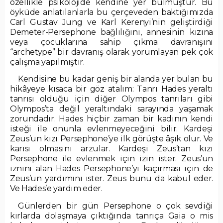
özellikle psikolojide kendine yer bulmuştur. Bu
öyküde anlatılanlarla bu çerçeveden baktığımızda
Carl Gustav Jung ve Karl Kerenyi’nin geliştirdiği
Demeter-Persephone bağlılığını, annesinin kızına
veya çocuklarına sahip çıkma davranışını
“archetype” bir davranış olarak yorumlayan pek çok
çalışma yapılmıştır.
Kendisine bu kadar geniş bir alanda yer bulan bu
hikâyeye kısaca bir göz atalım: Tanrı Hades yeraltı
tanrısı olduğu için diğer Olympos tanrıları gibi
Olympos’ta değil yeraltındaki sarayında yaşamak
zorundadır. Hades hiçbir zaman bir kadının kendi
isteği ile onunla evlenmeyeceğini bilir. Kardeşi
Zeus’un kızı Persephone’ye ilk görüşte âşık olur. Ve
karısı olmasını arzular. Kardeşi Zeus’tan kızı
Persephone ile evlenmek için izin ister. Zeus’un
iznini alan Hades Persephone’yi kaçırması için de
Zeus’un yardımını ister. Zeus bunu da kabul eder.
Ve Hades’e yardım eder.
Günlerden bir gün Persephone o çok sevdiği
kırlarda dolaşmaya çıktığında tanrıça Gaia o mis