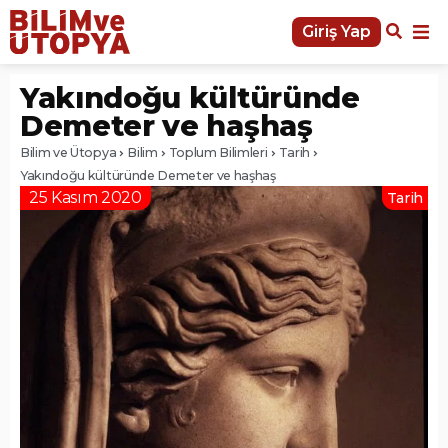
Giriş Yap
Yakındoğu kültüründe
Demeter ve haşhaş
Bilim ve Ütopya
Bilim
Toplum Bilimleri
Tarih
Yakındoğu kültüründe Demeter ve haşhaş
25 Kasım 2020
Tarih