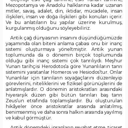
Mezopotamya ve Anadolu halklarına kadar uzanan
mitler, savaş, adalet, din, iktidar, mücadele, insan
ilişkileri, insan ve doğa ilişkileri gibi konuları içerir.
Ve bu anlatıların bu yapılar üzerine kurulmuş,
kurgulanmış olduğunu söyleyebiliriz.
Antik çağ dünyasının insanını düşündüğümüzde
yaşamında olan biteni anlama çabası onu bir inanç
sistemi oluşturmaya yöneltmiştir. Antik yunan
toplumunda da o dönemin birçok toplumunda
olduğu gibi inanç sistemi çok tanrılıydı. Meşhur
Yunan tarihçisi Herodotos’a göre Yunanlıların tanrı
sistemini yaratanlar Homeros ve Hesiodos’tur. Onlar
Yunanlılar için tanrıların soyağaçlarını düzenleyip
görevlerini, niteliklerini ve fiziksel görünüşlerini de
anlatmışlardır. O dönemin aristokratları arasındaki
hiyerarşik düzen gibi bütün tanrıları baş tanrı
Zeus’un etrafında toplamışlardır. Bu oluşturulan
hikâyeler önce aristokratlar arasında anlatılmış,
benimsenmiş ve daha sonra halkın arasında yayılmış
ve kabul görmüştür.
Antik dönemdeki insanların seyahat etme, ticaret