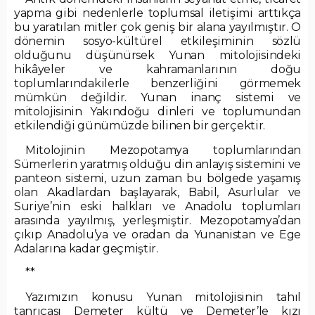
yapma gibi nedenlerle toplumsal iletişimi arttıkça
bu yaratılan mitler çok geniş bir alana yayılmıştır. O
dönemin sosyo-kültürel etkileşiminin sözlü
olduğunu düşünürsek Yunan mitolojisindeki
hikâyeler ve kahramanlarının doğu
toplumlarındakilerle benzerliğini görmemek
mümkün değildir. Yunan inanç sistemi ve
mitolojisinin Yakındoğu dinleri ve toplumundan
etkilendiği günümüzde bilinen bir gerçektir.
Mitolojinin Mezopotamya toplumlarından
Sümerlerin yaratmış olduğu din anlayış sistemini ve
panteon sistemi, uzun zaman bu bölgede yaşamış
olan Akadlardan başlayarak, Babil, Asurlular ve
Suriye’nin eski halkları ve Anadolu toplumları
arasında yayılmış, yerleşmiştir. Mezopotamya’dan
çıkıp Anadolu’ya ve oradan da Yunanistan ve Ege
Adalarına kadar geçmiştir.
**
Yazımızın konusu Yunan mitolojisinin tahıl
tanrıçası Demeter kültü ve Demeter’le kızı