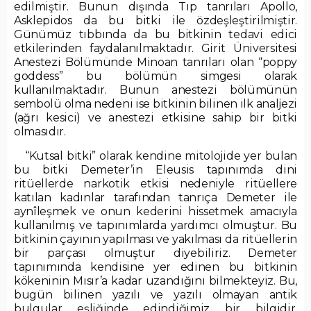
edilmiştir. Bunun dışında Tıp tanrıları Apollo,
Asklepidos da bu bitki ile özdeşleştirilmiştir.
Günümüz tıbbında da bu bitkinin tedavi edici
etkilerinden faydalanılmaktadır. Girit Üniversitesi
Anestezi Bölümünde Minoan tanrıları olan “poppy
goddess” bu bölümün simgesi olarak
kullanılmaktadır. Bunun anestezi bölümünün
sembolü olma nedeni ise bitkinin bilinen ilk analjezi
(ağrı kesici) ve anestezi etkisine sahip bir bitki
olmasıdır.
“Kutsal bitki” olarak kendine mitolojide yer bulan
bu bitki Demeter’in Eleusis tapınımda dini
ritüellerde narkotik etkisi nedeniyle ritüellere
katılan kadınlar tarafından tanrıça Demeter ile
aynîleşmek ve onun kederini hissetmek amacıyla
kullanılmış ve tapınımlarda yardımcı olmuştur. Bu
bitkinin çayının yapılması ve yakılması da ritüellerin
bir parçası olmuştur diyebiliriz. Demeter
tapınımında kendisine yer edinen bu bitkinin
kökeninin Mısır’a kadar uzandığını bilmekteyiz. Bu,
bugün bilinen yazılı ve yazılı olmayan antik
bulgular eşliğinde edindiğimiz bir bilgidir.