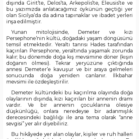
dışında Girit’te, Delos’ta, Arkepolis’te, Eleusis’te ve
bu yazımızda anlatacağımız öykünün geçtiği yer
olan Sicilya’da da adına tapınaklar ve ibadet yerleri
inşa edilmiştir.
Yunan mitolojisinde, Demeter ve kızı
Persephone’nin kültü, doğadaki yaşam döngüsünü
temsil etmektedir. Yeraltı tanrısı Hades tarafından
kaçırılan Persephone, yeraltında yaşamak zorunda
kalır; bu dönemde doğa kış mevsimine döner (kışın
doğanın ölmesi). Tekrar yeryüzüne çıktığında
annesi Demeter’e kavuşur ve bir araya gelmeleri
sonucunda doğa yeniden canlanır. İlkbahar
mevsimi ile özdeşleştirilir.
Demeter kültündeki bu kaçırılma olayında doğa
olaylarının dışında, kızı kaçırılan bir annenin dramı
vardır. Ve bir annenin çocuklarına ölesiye
düşkünlüğü, onlara neredeyse bir adanmışlık
derecesindeki bağlılığı ile ana tema olarak “anne
sevgisi” yer alır diyebiliriz.
Bu hikâyede yer alan olaylar, kişiler ve ruh halleri