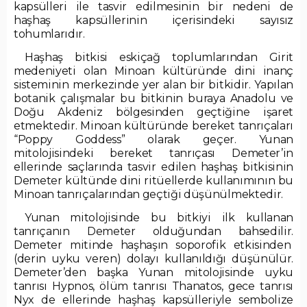
kapsülleri ile tasvir edilmesinin bir nedeni de
haşhaş kapsüllerinin içerisindeki sayısız
tohumlarıdır.
Haşhaş bitkisi eskiçağ toplumlarından Girit
medeniyeti olan Minoan kültüründe dini inanç
sisteminin merkezinde yer alan bir bitkidir. Yapılan
botanik çalışmalar bu bitkinin buraya Anadolu ve
Doğu Akdeniz bölgesinden geçtiğine işaret
etmektedir. Minoan kültüründe bereket tanrıçaları
“Poppy Goddess” olarak geçer. Yunan
mitolojisindeki bereket tanrıçası Demeter’in
ellerinde saçlarında tasvir edilen haşhaş bitkisinin
Demeter kültünde dini ritüellerde kullanımının bu
Minoan tanrıçalarından geçtiği düşünülmektedir.
Yunan mitolojisinde bu bitkiyi ilk kullanan
tanrıçanın Demeter olduğundan bahsedilir.
Demeter mitinde haşhaşın soporofik etkisinden
(derin uyku veren) dolayı kullanıldığı düşünülür.
Demeter’den başka Yunan mitolojisinde uyku
tanrısı Hypnos, ölüm tanrısı Thanatos, gece tanrısı
Nyx de ellerinde haşhaş kapsülleriyle sembolize