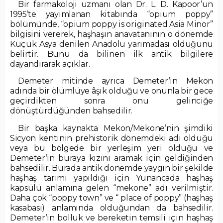
Bir farmakoloji uzmanı olan Dr. L. D. Kapoor’un
1995’te yayımlanan kitabında “opium poppy”
bölümünde, “opium poppy is originated Asia Minor”
bilgisini vererek, haşhaşın anavatanının o dönemde
Küçük Asya denilen Anadolu yarımadası olduğunu
belirtir. Bunu da bilinen ilk antik bilgilere
dayandırarak açıklar.
Demeter mitinde ayrıca Demeter’in Mekon
adında bir ölümlüye âşık olduğu ve onunla bir gece
geçirdikten sonra onu gelinciğe
dönüştürdüğünden bahsedilir.
Bir başka kaynakta Mekon/Mekone’nin şimdiki
Sicyon kentinin prehistorik dönemdeki adı olduğu
veya bu bölgede bir yerleşim yeri olduğu ve
Demeter’in buraya kızını aramak için geldiğinden
bahsedilir. Burada antik dönemde yaygın bir şekilde
haşhaş tarımı yapıldığı için Yunancada haşhaş
kapsülü anlamına gelen “mekone” adı verilmiştir.
Daha çok “poppy town” ve “ place of poppy” (haşhaş
kasabası) anlamında olduğundan da bahsedilir.
Demeter’in bolluk ve bereketin temsili için haşhaş