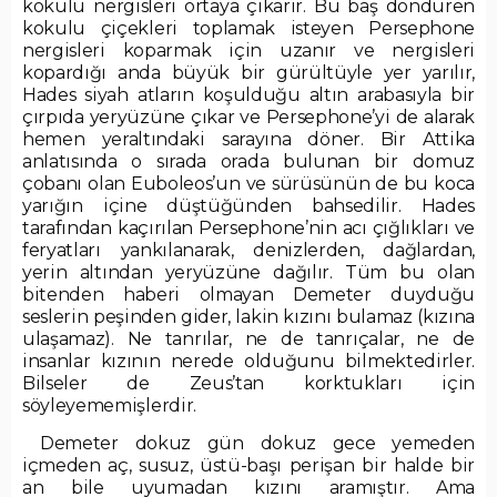
kokulu nergisleri ortaya çıkarır. Bu baş döndüren
kokulu çiçekleri toplamak isteyen Persephone
nergisleri koparmak için uzanır ve nergisleri
kopardığı anda büyük bir gürültüyle yer yarılır,
Hades siyah atların koşulduğu altın arabasıyla bir
çırpıda yeryüzüne çıkar ve Persephone’yi de alarak
hemen yeraltındaki sarayına döner. Bir Attika
anlatısında o sırada orada bulunan bir domuz
çobanı olan Euboleos’un ve sürüsünün de bu koca
yarığın içine düştüğünden bahsedilir. Hades
tarafından kaçırılan Persephone’nin acı çığlıkları ve
feryatları yankılanarak, denizlerden, dağlardan,
yerin altından yeryüzüne dağılır. Tüm bu olan
bitenden haberi olmayan Demeter duyduğu
seslerin peşinden gider, lakin kızını bulamaz (kızına
ulaşamaz). Ne tanrılar, ne de tanrıçalar, ne de
insanlar kızının nerede olduğunu bilmektedirler.
Bilseler de Zeus’tan korktukları için
söyleyememişlerdir.
Demeter dokuz gün dokuz gece yemeden
içmeden aç, susuz, üstü-başı perişan bir halde bir
an bile uyumadan kızını aramıştır. Ama