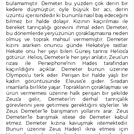
bulamamıştır. Demeter bu yüzden çok derin bir
kedere düşmüştür; öyle büyük bir acı, derin
üzüntü içerisindedir ki bununla nasıl baş edeceğini
bilmez bir halde dolaşır. Kızının kaçırılması ile
bereket tanrıçalığı görevini ihmal eden Demeter,
bu dönemlerde yeryüzünün çoraklaşmasına neden
olmuş ve toprak mahsul vermemiştir. Demeter
kızını ararken onuncu günde Hekate’ye rastlar.
Hekate onu her şeyi bilen Güneş tanrısı Helios’a
götürür. Helios, Demeter’e her şeyi anlatır, Zeus’un
rızası ile Persephone’nin Hades tarafından
kaçırıldığını açıklar. Demeter bunun üzerine
Olympos’u terk eder. Perişan bir halde yaşlı bir
kadın görüntüsünde Eleusis’e gider. Sıradan
insanlarla birlikte yaşar. Toprakların çoraklaşması ve
ürün vermemesi üzerine halk perişan bir şekilde
Zeus’a gelir, Demeter’in derhal tanrıçalık
görevlerini yere getirmesi gerektiğini söylerler. Ve
Zeus Demeter’le barışmanın yollarını arar. Zeus
Demeter’le barışmak istese de Demeter kabul
etmez. Demeter kızına kavuşmak istemektedir.
Bunun üzerine Zeus Hades’i ikna etmesi için