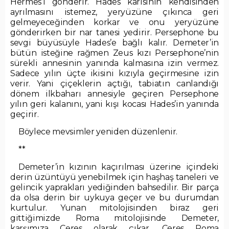
Hermes’i gönderir. Hades karısının kendisinden
ayrılmasını istemez, yeryüzüne çıkınca geri
gelmeyeceğinden korkar ve onu yeryüzüne
gönderirken bir nar tanesi yedirir. Persephone bu
sevgi büyüsüyle Hades’e bağlı kalır. Demeter’in
bütün isteğine rağmen Zeus kızı Persephone’nin
sürekli annesinin yanında kalmasına izin vermez.
Sadece yılın üçte ikisini kızıyla geçirmesine izin
verir. Yani çiçeklerin açtığı, tabiatın canlandığı
dönem ilkbaharı annesiyle geçiren Persephone
yılın geri kalanını, yani kışı kocası Hades’in yanında
geçirir.
Böylece mevsimler yeniden düzenlenir.
**
Demeter’in kızının kaçırılması üzerine içindeki
derin üzüntüyü yenebilmek için haşhaş taneleri ve
gelincik yaprakları yediğinden bahsedilir. Bir parça
da olsa derin bir uykuya geçer ve bu durumdan
kurtulur. Yunan mitolojisinden biraz geri
gittiğimizde Roma mitolojisinde Demeter,
karşımıza Ceres olarak çıkar. Ceres Roma