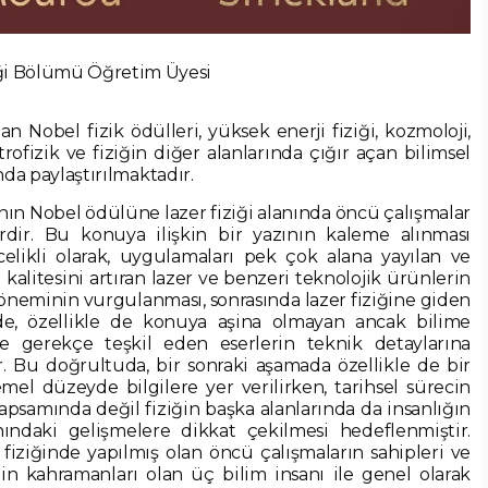
iği Bölümü Öğretim Üyesi
n Nobel fizik ödülleri, yüksek enerji fiziği, kozmoloji,
 astrofizik ve fiziğin diğer alanlarında çığır açan bilimsel
ında paylaştırılmaktadır.
ının Nobel ödülüne lazer fiziği alanında öncü çalışmalar
rdir. Bu konuya ilişkin bir yazının kaleme alınması
elikli olarak, uygulamaları pek çok alana yayılan ve
m kalitesini artıran lazer ve benzeri teknolojik ürünlerin
öneminin vurgulanması, sonrasında lazer fiziğine giden
nde, özellikle de konuya aşina olmayan ancak bilime
e gerekçe teşkil eden eserlerin teknik detaylarına
 Bu doğrultuda, bir sonraki aşamada özellikle de bir
temel düzeyde bilgilere yer verilirken, tarihsel sürecin
psamında değil fiziğin başka alanlarında da insanlığın
ındaki gelişmelere dikkat çekilmesi hedeflenmiştir.
r fiziğinde yapılmış olan öncü çalışmaların sahipleri ve
in kahramanları olan üç bilim insanı ile genel olarak