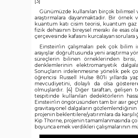
[3]
Günümüzde kullanılan birçok bilimsel v
araştırmalara dayanmaktadır. Bir örnek v
kuantum katı cisim teorisi, kuantum gaz te
fizik dehasının bireysel merakı ile esas ol
çerçevesinde kafasını kurcalayan sorulara y
Einstein’ın çalışmaları pek çok bilim 
arayışlar doğrultusunda yeni araştırma yön
süreçlerin bilinen örneklerinden birisi,
denklemlerinin elektromanyetik dalgala
Sonuçların irdelenmesine yönelik pek çok
öğrencisi Russell Hulse 80’li yıllarda ya
mevcudiyetini, dolaylı da olsa göstere
olmuşlardır. [4] Diğer taraftan, gelişen t
tespitinde kullanılan dedektörlerin has
Einstein’ın öngörüsünden tam bir asır geçt
gravitasyonel dalgaların gözlemlendiğinin 
projenin beklentilere/yatırımlara da karşılı
Kip Thorne, projenin tamamlanmasında çok ön
boyunca emek verdikleri çalışmalarının mü