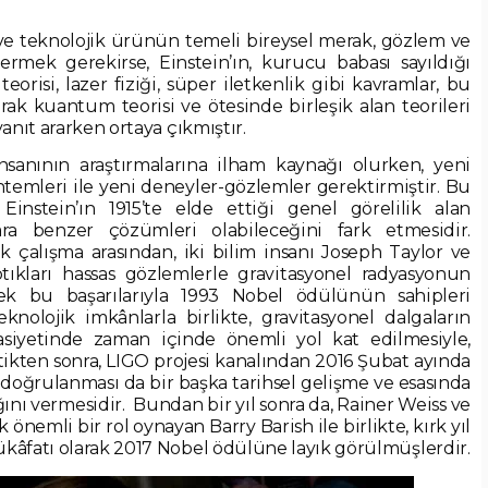
e teknolojik ürünün temeli bireysel merak, gözlem ve
ermek gerekirse, Einstein’ın, kurucu babası sayıldığı
orisi, lazer fiziği, süper iletkenlik gibi kavramlar, bu
arak kuantum teorisi ve ötesinde birleşik alan teorileri
anıt ararken ortaya çıkmıştır.
insanının araştırmalarına ilham kaynağı olurken, yeni
temleri ile yeni deneyler-gözlemler gerektirmiştir. Bu
 Einstein’ın 1915’te elde ettiği genel görelilik alan
ra benzer çözümleri olabileceğini fark etmesidir.
 çalışma arasından, iki bilim insanı Joseph Taylor ve
ptıkları hassas gözlemlerle gravitasyonel radyasyonun
rek bu başarılarıyla 1993 Nobel ödülünün sahipleri
eknolojik imkânlarla birlikte, gravitasyonel dalgaların
sasiyetinde zaman içinde önemli yol kat edilmesiyle,
ikten sonra, LIGO projesi kanalından 2016 Şubat ayında
doğrulanması da bir başka tarihsel gelişme ve esasında
ğını vermesidir. Bundan bir yıl sonra da, Rainer Weiss ve
emli bir rol oynayan Barry Barish ile birlikte, kırk yıl
kâfatı olarak 2017 Nobel ödülüne layık görülmüşlerdir.