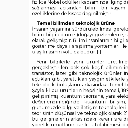
fizikte Nobel ödülleri kapsamında ilginç 
sağlanması açısından bilimi bir yaşam 
özelliklerine de kısaca değinilmiştir.
Temel bilimden teknolojik ürüne
İnsanın yaşamını sürdürülebilmesi gereksi
bilim, bilgi edinme (doğayı gözlemleme, s
olarak gelişmiştir. Bilim insanlarının bilg
gösterime dayalı araştırma yöntemleri ile 
ulaşılmasının yolu da budur. [1]
Yeni bilgilerle yeni ürünler üretilme
gerçekleştirilen pek çok keşif, bilimin 
transistor, lazer gibi teknolojik ürünler 
açtıkları gibi, yarattıkları yaygın etkilerl
teknolojik buluşların arkasındaki temel b
Şöyle ki bu ürünlerin hepsinin temeli, 189
geliştirilmiş kuantum teorisine, yani el
değerlendirildiğinde, kuantum bilişim,
günümüzde bilgi ve iletişim teknolojiler
teorisinin düşünsel ve teknolojik olarak 2
bu gelişmelerin arkasındaki kararlı sıra dı
yönelik umutların canlı tutulabilmesi d