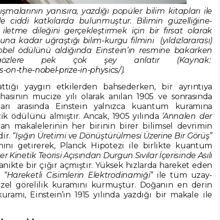
ışmalarının yanısıra, yazdığı popüler bilim kitapları ile
 ciddi katkılarda bulunmuştur. Bilimin güzelliğine-
letme dileğini gerçekleştirmek için bir fırsat olarak
a kadar uğraştığı bilim-kurgu filmini (yıldızlararası)
bel ödülünü aldığında Einstein’ın resmine bakarken
gözlere pek çok şey anlatır (Kaynak:
ts-on-the-nobel-prize-in-physics/
).
rattığı yaygın etkilerden bahsederken, bir ayrıntıya
hasının mucize yılı olarak anılan 1905 ve sonrasında
ları arasında Einstein yalnızca kuantum kuramına
izik ödülünü almıştır. Ancak, 1905 yılında
‘Annalen der
lan makalelerinin her birinin birer bilimsel devrimin
dir.
“Işığın Üretimi ve Dönüştürülmesi Üzerine Bir Görüş”
amını getirerek, Planck Hipotezi ile birlikte kuantum
er Kinetik Teorisi Açısından Durgun Sıvılar
İçerisinde Asılı
kanikte bir çığır açmıştır. Yüksek hızlarda hareket eden
ı
“Hareketli Cisimlerin Elektrodinamiği”
ile tüm uzay-
el görelilik kuramını kurmuştur. Doğanın en derin
uramı, Einstein’ın 1915 yılında yazdığı bir makale ile