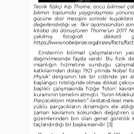
Teorik fizikçi Kip Thorne, öncü bilimsel çal
bilimin toplumda yaygınlaşması yönünde
gücüne dair mesajını sonraki kuşaklara i
değerlendirdiği ve fikir aşamasından sonun
kitaba da dönüştüren Thorne’un 2017 No
çekilmiş fotoğrafı dikkatli 
https://www.nobelprize.org/prizes/facts/fac
Einstein’ın bilimsel çalışmalarının ya
değinilmesinde fayda vardır. Bu fizik de
insanlığın hizmetine sunduğu çalışma
katkılarından dolayı 1921 yılında Nobel f
Physik’
dergisinin tek bir cildinde yer a
başlangıcı niteliğinde olması dikkat çekici
başlıklı çalışmasında fiziğe ‘foton’ kavr
kuramının temelini atmıştır.
“Isının Molekül
Parçacıkların Hareketi”
ileistatistiksel me
yüklü parçacıkların dinamiğini ele aldığ
zaman kavramını kökünden değiştiren öz
gizemlerinden biri olan genel görelilik k
taçlandırdığı bir başka eseridir. [3]