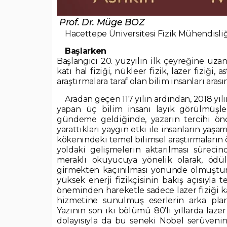
Prof. Dr. Müge BOZ
Hacettepe Üniversitesi Fizik Mühendisl
Başlarken
Başlangıcı 20. yüzyılın ilk çeyreğine uzana
katı hal fiziği, nükleer fizik, lazer fiziği,
araştırmalara taraf olan bilim insanları aras
Aradan geçen 117 yılın ardından, 2018 yıl
yapan üç bilim insanı layık görülmüşle
gündeme geldiğinde, yazarın tercihi önc
yarattıkları yaygın etki ile insanların yaşa
kökenindeki temel bilimsel araştırmaların 
yoldaki gelişmelerin aktarılması süreci
meraklı okuyucuya yönelik olarak, ödül
girmekten kaçınılması yönünde olmuştur.
yüksek enerji fizikçisinin bakış açısıyla 
öneminden hareketle sadece lazer fiziği ka
hizmetine sunulmuş eserlerin arka plan
Yazının son iki bölümü 80’li yıllarda laze
dolayısıyla da bu seneki Nobel serüvenin