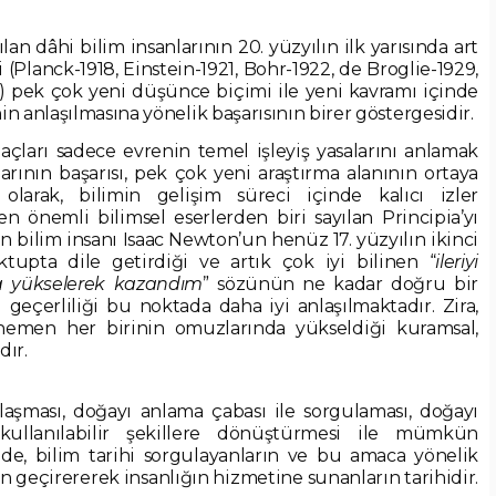
n dâhi bilim insanlarının 20. yüzyılın ilk yarısında art
 (Planck-1918, Einstein-1921, Bohr-1922, de Broglie-1929,
) pek çok yeni düşünce biçimi ile yeni kavramı içinde
 anlaşılmasına yönelik başarısının birer göstergesidir.
açları sadece evrenin temel işleyiş yasalarını anlamak
arının başarısı, pek çok yeni araştırma alanının ortaya
olarak, bilimin gelişim süreci içinde kalıcı izler
n önemli bilimsel eserlerden biri sayılan Principia’yı
n bilim insanı Isaac Newton’un henüz 17. yüzyılın ikinci
tupta dile getirdiği ve artık çok iyi bilinen “
ileriyi
a yükselerek kazandım
” sözünün ne kadar doğru bir
geçerliliği bu noktada daha iyi anlaşılmaktadır. Zira,
n hemen her birinin omuzlarında yükseldiği kuramsal,
dır.
aşması, doğayı anlama çabası ile sorgulaması, doğayı
ullanılabilir şekillere dönüştürmesi ile mümkün
nde, bilim tarihi sorgulayanların ve bu amaca yönelik
geçirererek insanlığın hizmetine sunanların tarihidir.