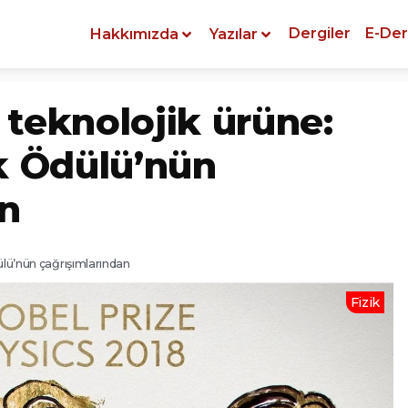
Dergiler
E-Der
Hakkımızda
Yazılar
teknolojik ürüne:
k Ödülü’nün
an
ülü’nün çağrışımlarından
Fizik