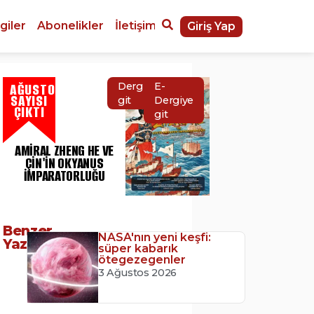
giler
Abonelikler
İletişim
Giriş Yap
AĞUSTOS
Dergiye
E-
SAYISI
git
Dergiye
ÇIKTI
git
AMIRAL ZHENG HE VE
ÇIN'IN OKYANUS
İMPARATORLUĞU
Benzer
NASA'nın yeni keşfi:
Yazılar
süper kabarık
ötegezegenler
3 Ağustos 2026