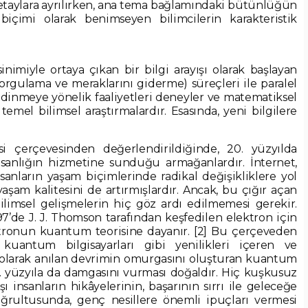
detaylara ayrılırken, ana tema bağlamındaki bütünlüğün
biçimi olarak benimseyen bilimcilerin karakteristik
nimiyle ortaya çıkan bir bilgi arayışı olarak başlayan
orgulama ve meraklarını giderme) süreçleri ile paralel
i edinmeye yönelik faaliyetleri deneyler ve matematiksel
temel bilimsel araştırmalardır. Esasında, yeni bilgilere
si çerçevesinden değerlendirildiğinde, 20. yüzyılda
insanlığın hizmetine sunduğu armağanlardır. İnternet,
insanların yaşam biçimlerinde radikal değişikliklere yol
e yaşam kalitesini de artırmışlardır. Ancak, bu çığır açan
ilimsel gelişmelerin hiç göz ardı edilmemesi gerekir.
7’de J. J. Thomson tarafından keşfedilen elektron için
ektronun kuantum teorisine dayanır. [2] Bu çerçeveden
 kuantum bilgisayarları gibi yenilikleri içeren ve
i olarak anılan devrimin omurgasını oluşturan kuantum
1. yüzyıla da damgasını vurması doğaldır. Hiç kuşkusuz
şı insanların hikâyelerinin, başarının sırrı ile geleceğe
oğrultusunda, genç nesillere önemli ipuçları vermesi