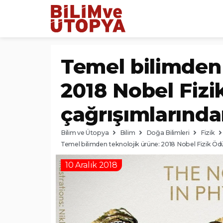
Temel bilimden 
2018 Nobel Fizi
çağrışımlarınd
Bilim ve Ütopya
Bilim
Doğa Bilimleri
Fizik
Temel bilimden teknolojik ürüne: 2018 Nobel Fizik Öd
10 Aralık 2018