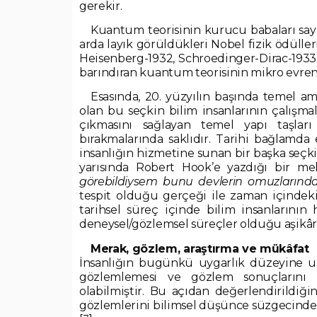
gerekir.
Kuantum teorisinin kurucu babaları sayıla
arda layık görüldükleri Nobel fizik ödülleri
Heisenberg-1932, Schroedinger-Dirac-1933
barındıran kuantum teorisinin mikro evrenin
Esasında, 20. yüzyılın başında temel am
olan bu seçkin bilim insanlarının çalışmal
çıkmasını sağlayan temel yapı taşları 
bırakmalarında saklıdır. Tarihi bağlamda e
insanlığın hizmetine sunan bir başka seçki
yarısında Robert Hook’e yazdığı bir mek
görebildiysem bunu devlerin omuzlarınd
tespit olduğu gerçeği ile zaman içindeki 
tarihsel süreç içinde bilim insanlarını
deneysel/gözlemsel süreçler olduğu aşikâr
Merak, gözlem, araştırma ve mükâfat
İnsanlığın bugünkü uygarlık düzeyine ul
gözlemlemesi ve gözlem sonuçlarını k
olabilmiştir. Bu açıdan değerlendirildiği
gözlemlerini bilimsel düşünce süzgecinden 