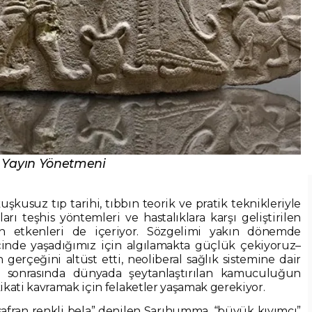
l Yayın Yönetmeni
 kuşkusuz tıp tarihi, tıbbın teorik ve pratik teknikleriyle
kları teşhis yöntemleri ve hastalıklara karşı geliştirilen
ren etkenleri de içeriyor. Sözgelimi yakın dönemde
çinde yaşadığımız için algılamakta güçlük çekiyoruz–
erçeğini altüst etti, neoliberal sağlık sistemine dair
i sonrasında dünyada şeytanlaştırılan kamuculuğun
kati kavramak için felaketler yaşamak gerekiyor.
 “safran renkli bela” denilen Sarıhumma, “büyük kıyımcı”