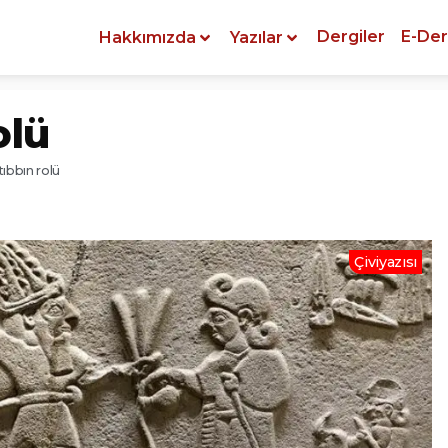
Dergiler
E-Der
Hakkımızda
Yazılar
olü
tıbbın rolü
Çiviyazısı