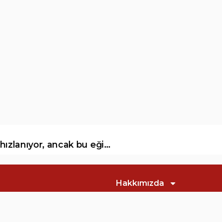
Küresel yeraltı suyu tükenmesi hızlanıyor, ancak bu eğilimi tersine çevirmek mümkün
Hakkımızda
Yazılar
Dergiler