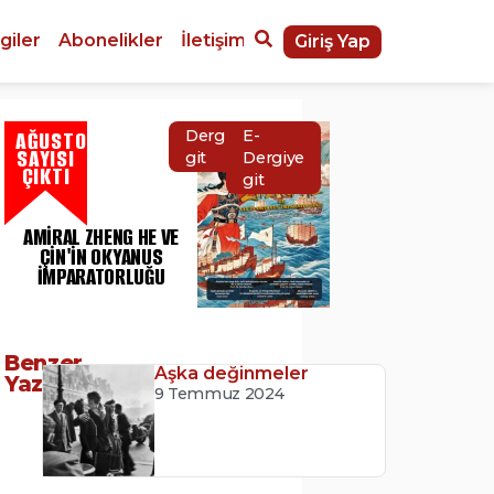
giler
Abonelikler
İletişim
Giriş Yap
AĞUSTOS
Dergiye
E-
SAYISI
git
Dergiye
ÇIKTI
git
AMIRAL ZHENG HE VE
ÇIN'IN OKYANUS
İMPARATORLUĞU
Benzer
Aşka değinmeler
Yazılar
9 Temmuz 2024