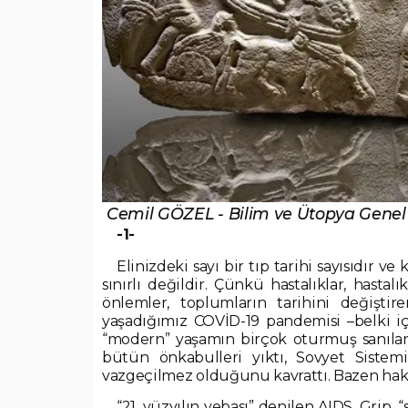
Cemil GÖZEL - Bilim ve Ütopya Gene
-1-
Elinizdeki sayı bir tıp tarihi sayısıdır ve
sınırlı değildir. Çünkü hastalıklar, hastalı
önlemler, toplumların tarihini değişti
yaşadığımız COVİD-19 pandemisi –belki i
“modern” yaşamın birçok oturmuş sanılan g
bütün önkabulleri yıktı, Sovyet Sistem
vazgeçilmez olduğunu kavrattı. Bazen haki
“21. yüzyılın vebası” denilen AIDS, Grip,