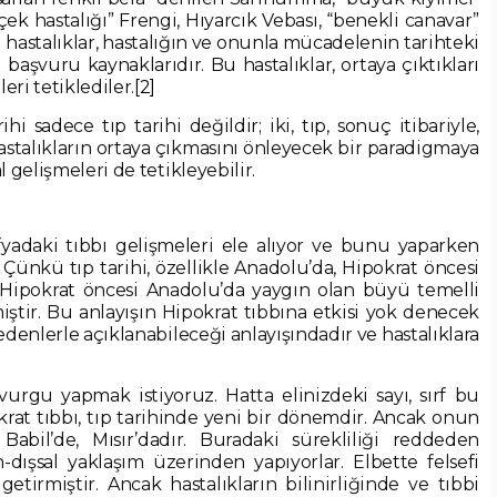
çek hastalığı” Frengi, Hıyarcık Vebası, “benekli canavar”
 hastalıklar, hastalığın ve onunla mücadelenin tarihteki
başvuru kaynaklarıdır. Bu hastalıklar, ortaya çıktıkları
i tetiklediler.
[2]
i sadece tıp tarihi değildir; iki, tıp, sonuç itibariyle,
hastalıkların ortaya çıkmasını önleyecek bir paradigmaya
 gelişmeleri de tetikleyebilir.
fyadaki tıbbı gelişmeleri ele alıyor ve bunu yaparken
ünkü tıp tarihi, özellikle Anadolu’da, Hipokrat öncesi
ü Hipokrat öncesi Anadolu’da yaygın olan büyü temelli
miştir. Bu anlayışın Hipokrat tıbbına etkisi yok denecek
edenlerle açıklanabileceği anlayışındadır ve hastalıklara
vurgu yapmak istiyoruz. Hatta elinizdeki sayı, sırf bu
rat tıbbı, tıp tarihinde yeni bir dönemdir. Ancak onun
Babil’de, Mısır’dadır. Buradaki sürekliliği reddeden
-dışsal yaklaşım üzerinden yapıyorlar. Elbette felsefi
getirmiştir. Ancak hastalıkların bilinirliğinde ve tıbbi