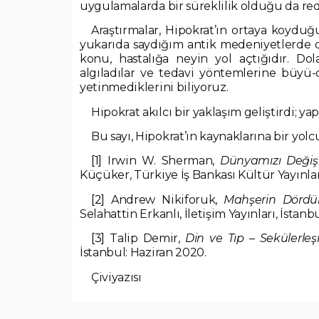
uygulamalarda bir süreklilik olduğu da re
Araştırmalar, Hipokrat’ın ortaya koyduğu
yukarıda saydığım antik medeniyetlerde d
konu, hastalığa neyin yol açtığıdır. Dolay
algıladılar ve tedavi yöntemlerine büyü-
yetinmediklerini biliyoruz.
Hipokrat akılcı bir yaklaşım geliştirdi; yap
Bu sayı, Hipokrat’ın kaynaklarına bir yolc
[1]
Irwin W. Sherman,
Dünyamızı Değişt
Küçüker, Türkiye İş Bankası Kültür Yayınları
[2]
Andrew Nikiforuk,
Mahşerin Dördünc
Selahattin Erkanlı, İletişim Yayınları, İstanbu
[3]
Talip Demir,
Din ve Tıp – Sekülerle
İstanbul: Haziran 2020.
Çiviyazısı