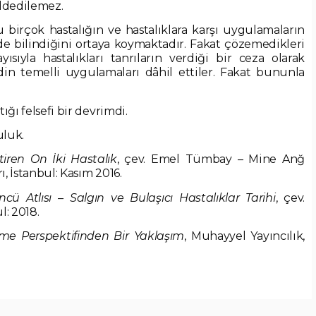
ddedilemez.
 birçok hastalığın ve hastalıklara karşı uygulamaların
e bilindiğini ortaya koymaktadır. Fakat çözemedikleri
ısıyla hastalıkları tanrıların verdiği bir ceza olarak
din temelli uygulamaları dâhil ettiler. Fakat bununla
tığı felsefi bir devrimdi.
uluk.
iren On İki Hastalık
, çev. Emel Tümbay – Mine Anğ
, İstanbul: Kasım 2016.
ü Atlısı – Salgın ve Bulaşıcı Hastalıklar Tarihi
, çev.
l: 2018.
şme Perspektifinden Bir Yaklaşım
, Muhayyel Yayıncılık,