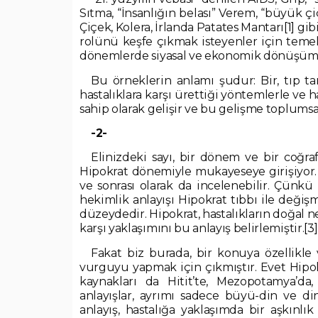
Sıtma, “İnsanlığın belası” Verem, “büyük çi
Çiçek, Kolera, İrlanda Patates Mantarı
[1]
gibi
rolünü keşfe çıkmak isteyenler için temel 
dönemlerde siyasal ve ekonomik dönüşümler
Bu örneklerin anlamı şudur: Bir, tıp tarih
hastalıklara karşı ürettiği yöntemlerle ve 
sahip olarak gelişir ve bu gelişme toplumsal
-2-
Elinizdeki sayı, bir dönem ve bir coğra
Hipokrat dönemiyle mukayeseye girişiyor. Ç
ve sonrası olarak da incelenebilir. Çünk
hekimlik anlayışı Hipokrat tıbbı ile değiş
düzeydedir. Hipokrat, hastalıkların doğal n
karşı yaklaşımını bu anlayış belirlemiştir.
[3]
Fakat biz burada, bir konuya özellikle 
vurguyu yapmak için çıkmıştır. Evet Hipok
kaynakları da Hitit’te, Mezopotamya’da, 
anlayışlar, ayrımı sadece büyü-din ve din
anlayış, hastalığa yaklaşımda bir aşkınlık 