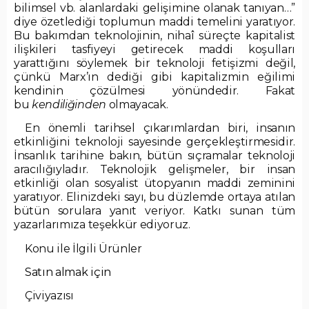
bilimsel vb. alanlardaki gelişimine olanak tanıyan…”
diye özetlediği toplumun maddi temelini yaratıyor.
Bu bakımdan teknolojinin, nihaî süreçte kapitalist
ilişkileri tasfiyeyi getirecek maddi koşulları
yarattığını söylemek bir teknoloji fetişizmi değil,
çünkü Marx’ın dediği gibi kapitalizmin eğilimi
kendinin çözülmesi yönündedir. Fakat
bu
kendiliğinden
olmayacak.
En önemli tarihsel çıkarımlardan biri, insanın
etkinliğini teknoloji sayesinde gerçekleştirmesidir.
İnsanlık tarihine bakın, bütün sıçramalar teknoloji
aracılığıyladır. Teknolojik gelişmeler, bir insan
etkinliği olan sosyalist ütopyanın maddi zeminini
yaratıyor. Elinizdeki sayı, bu düzlemde ortaya atılan
bütün sorulara yanıt veriyor. Katkı sunan tüm
yazarlarımıza teşekkür ediyoruz.
Konu ile İlgili Ürünler
Satın almak için
Çiviyazısı