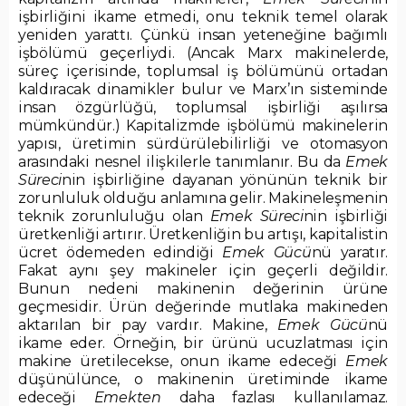
işbirliğini ikame etmedi, onu teknik temel olarak
yeniden yarattı. Çünkü insan yeteneğine bağımlı
işbölümü geçerliydi. (Ancak Marx makinelerde,
süreç içerisinde, toplumsal iş bölümünü ortadan
kaldıracak dinamikler bulur ve Marx’ın sisteminde
insan özgürlüğü, toplumsal işbirliği aşılırsa
mümkündür.) Kapitalizmde işbölümü makinelerin
yapısı, üretimin sürdürülebilirliği ve otomasyon
arasındaki nesnel ilişkilerle tanımlanır. Bu da
Emek
Süreci
nin işbirliğine dayanan yönünün teknik bir
zorunluluk olduğu anlamına gelir. Makineleşmenin
teknik zorunluluğu olan
Emek Süreci
nin işbirliği
üretkenliği artırır. Üretkenliğin bu artışı, kapitalistin
ücret ödemeden edindiği
Emek Gücü
nü yaratır.
Fakat aynı şey makineler için geçerli değildir.
Bunun nedeni makinenin değerinin ürüne
geçmesidir. Ürün değerinde mutlaka makineden
aktarılan bir pay vardır. Makine,
Emek Gücü
nü
ikame eder. Örneğin, bir ürünü ucuzlatması için
makine üretilecekse, onun ikame edeceği
Emek
düşünülünce, o makinenin üretiminde ikame
edeceği
Emek
ten
daha fazlası kullanılamaz.