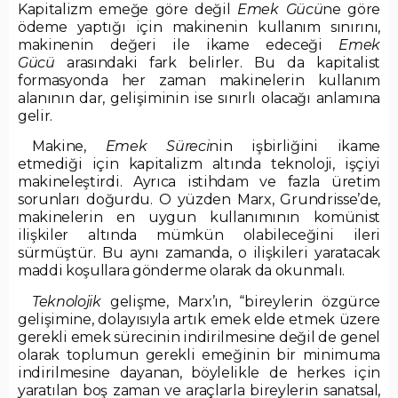
Kapitalizm emeğe göre değil
Emek Gücü
ne göre
ödeme yaptığı için makinenin kullanım sınırını,
makinenin değeri ile ikame edeceği
Emek
Gücü
arasındaki fark belirler. Bu da kapitalist
formasyonda her zaman makinelerin kullanım
alanının dar, gelişiminin ise sınırlı olacağı anlamına
gelir.
Makine,
Emek Süreci
nin işbirliğini ikame
etmediği için kapitalizm altında teknoloji, işçiyi
makineleştirdi. Ayrıca istihdam ve fazla üretim
sorunları doğurdu. O yüzden Marx, Grundrisse’de,
makinelerin en uygun kullanımının komünist
ilişkiler altında mümkün olabileceğini ileri
sürmüştür. Bu aynı zamanda, o ilişkileri yaratacak
maddi koşullara gönderme olarak da okunmalı.
Teknolojik
gelişme, Marx’ın, “bireylerin özgürce
gelişimine, dolayısıyla artık emek elde etmek üzere
gerekli emek sürecinin indirilmesine değil de genel
olarak toplumun gerekli emeğinin bir minimuma
indirilmesine dayanan, böylelikle de herkes için
yaratılan boş zaman ve araçlarla bireylerin sanatsal,