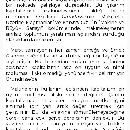
bir noktada çelişkiye düşecektir. Bu çıkarım
kapitalizmde makineleşmenin aldığı biçim
üzerinedir. Özellikle
Grundrisse
’nin “Makineler
Üzerine Fragmanlar” ve
Kapital Cilt 1
’in “Makine ve
Büyük Sanayi” bölümlerinde, makineleşmenin
sınıfsız toplumun yaratılması açısından sunduğu
olanakları da incelemiştir.
Marx, sermayenin her zaman emeğe ve
Emek
Gücü
ne bağımlılıktan kurtulma eğilimi taşıdığını
söylemiştir. Bu bakımdan makinelerin kullanımı
açısından kapitalizmin asla en uygun ve nihaî
toplumsal ilişki olmadığı yönünde fikir belirtmiştir
Grundrisse’de.
Makinelerin kullanımı açısından kapitalizm en
uygun toplumsal ilişki neden değildir? Çünkü
kapitalizmde makineler emeğin üretkenliğini
artırmak için yani artık değer üretmek için
geliştirilir. Bu da –makine sömürülemeyeceğine
göre– daha çok işçiye gereksinim demektir. Bu
yüzden modern sanayinin gelişimiyle birlikte
kapitalizm altında makineler,
Emek Süreci
nin