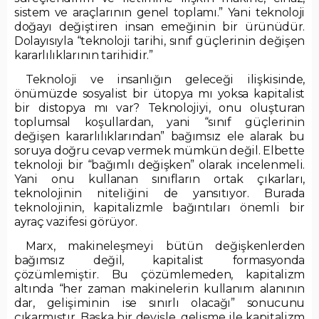
sistem ve araçlarının genel toplamı.” Yani teknoloji
doğayı değiştiren insan emeğinin bir ürünüdür.
Dolayısıyla “teknoloji tarihi, sınıf güçlerinin değişen
kararlılıklarının tarihidir.”
Teknoloji ve insanlığın geleceği ilişkisinde,
önümüzde sosyalist bir ütopya mı yoksa kapitalist
bir distopya mı var? Teknolojiyi, onu oluşturan
toplumsal koşullardan, yani “sınıf güçlerinin
değişen kararlılıklarından” bağımsız ele alarak bu
soruya doğru cevap vermek mümkün değil. Elbette
teknoloji bir “bağımlı değişken” olarak incelenmeli.
Yani onu kullanan sınıfların ortak çıkarları,
teknolojinin niteliğini de yansıtıyor. Burada
teknolojinin, kapitalizmle bağıntıları önemli bir
ayraç vazifesi görüyor.
Marx, makineleşmeyi bütün değişkenlerden
bağımsız değil, kapitalist formasyonda
çözümlemiştir. Bu çözümlemeden, kapitalizm
altında “her zaman makinelerin kullanım alanının
dar, gelişiminin ise sınırlı olacağı” sonucunu
çıkarmıştır. Başka bir deyişle, gelişme ile kapitalizm