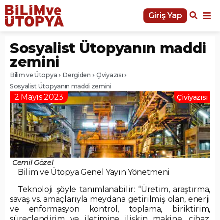
Giriş Yap
Sosyalist Ütopyanın maddi
zemini
Bilim ve Ütopya
Dergiden
Çiviyazısı
Sosyalist Ütopyanın maddi zemini
2 Mayıs 2023
Çiviyazısı
Cemil Gözel
Bilim ve Ütopya Genel Yayın Yönetmeni
Teknoloji şöyle tanımlanabilir: “Üretim, araştırma,
savaş vs. amaçlarıyla meydana getirilmiş olan, enerji
ve enformasyon kontrol, toplama, biriktirim,
süreçlendirim ve iletimine ilişkin makine, cihaz,