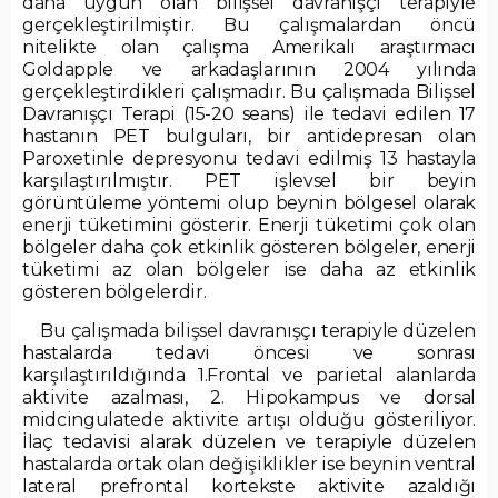
daha uygun olan bilişsel davranışçı terapiyle
gerçekleştirilmiştir. Bu çalışmalardan öncü
nitelikte olan çalışma Amerikalı araştırmacı
Goldapple ve arkadaşlarının 2004 yılında
gerçekleştirdikleri çalışmadır. Bu çalışmada Bilişsel
Davranışçı Terapi (15-20 seans) ile tedavi edilen 17
hastanın PET bulguları, bir antidepresan olan
Paroxetinle depresyonu tedavi edilmiş 13 hastayla
karşılaştırılmıştır. PET işlevsel bir beyin
görüntüleme yöntemi olup beynin bölgesel olarak
enerji tüketimini gösterir. Enerji tüketimi çok olan
bölgeler daha çok etkinlik gösteren bölgeler, enerji
tüketimi az olan bölgeler ise daha az etkinlik
gösteren bölgelerdir.
Bu çalışmada bilişsel davranışçı terapiyle düzelen
hastalarda tedavi öncesi ve sonrası
karşılaştırıldığında 1.Frontal ve parietal alanlarda
aktivite azalması, 2. Hipokampus ve dorsal
midcingulatede aktivite artışı olduğu gösteriliyor.
İlaç tedavisi alarak düzelen ve terapiyle düzelen
hastalarda ortak olan değişiklikler ise beynin ventral
lateral prefrontal kortekste aktivite azaldığı