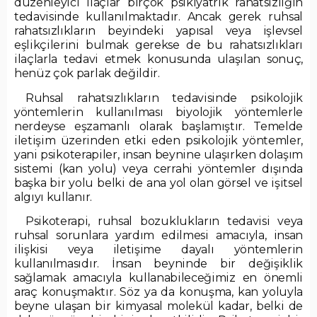
düzenleyici ilaçlar birçok psikiyatrik rahatsızlığın
tedavisinde kullanılmaktadır. Ancak gerek ruhsal
rahatsızlıkların beyindeki yapısal veya işlevsel
eşlikçilerini bulmak gerekse de bu rahatsızlıkları
ilaçlarla tedavi etmek konusunda ulaşılan sonuç,
henüz çok parlak değildir.
Ruhsal rahatsızlıkların tedavisinde psikolojik
yöntemlerin kullanılması biyolojik yöntemlerle
nerdeyse eşzamanlı olarak başlamıştır. Temelde
iletişim üzerinden etki eden psikolojik yöntemler,
yani psikoterapiler, insan beynine ulaşırken dolaşım
sistemi (kan yolu) veya cerrahi yöntemler dışında
başka bir yolu belki de ana yol olan görsel ve işitsel
algıyı kullanır.
Psikoterapi, ruhsal bozuklukların tedavisi veya
ruhsal sorunlara yardım edilmesi amacıyla, insan
ilişkisi veya iletişime dayalı yöntemlerin
kullanılmasıdır. İnsan beyninde bir değişiklik
sağlamak amacıyla kullanabileceğimiz en önemli
araç konuşmaktır. Söz ya da konuşma, kan yoluyla
beyne ulaşan bir kimyasal molekül kadar, belki de