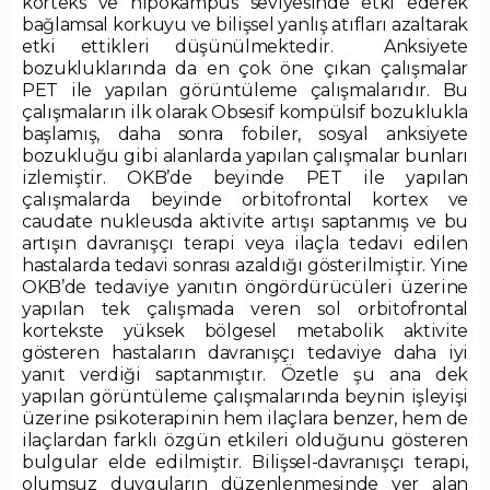
korteks ve hipokampus seviyesinde etki ederek
bağlamsal korkuyu ve bilişsel yanlış atıfları azaltarak
etki ettikleri düşünülmektedir. Anksiyete
bozukluklarında da en çok öne çıkan çalışmalar
PET ile yapılan görüntüleme çalışmalarıdır. Bu
çalışmaların ilk olarak Obsesif kompülsif bozuklukla
başlamış, daha sonra fobiler, sosyal anksiyete
bozukluğu gibi alanlarda yapılan çalışmalar bunları
izlemiştir. OKB’de beyinde PET ile yapılan
çalışmalarda beyinde orbitofrontal kortex ve
caudate nukleusda aktivite artışı saptanmış ve bu
artışın davranışçı terapi veya ilaçla tedavi edilen
hastalarda tedavi sonrası azaldığı gösterilmiştir. Yine
OKB’de tedaviye yanıtın öngördürücüleri üzerine
yapılan tek çalışmada veren sol orbitofrontal
kortekste yüksek bölgesel metabolik aktivite
gösteren hastaların davranışçı tedaviye daha iyi
yanıt verdiği saptanmıştır. Özetle şu ana dek
yapılan görüntüleme çalışmalarında beynin işleyişi
üzerine psikoterapinin hem ilaçlara benzer, hem de
ilaçlardan farklı özgün etkileri olduğunu gösteren
bulgular elde edilmiştir. Bilişsel-davranışçı terapi,
olumsuz duyguların düzenlenmesinde yer alan