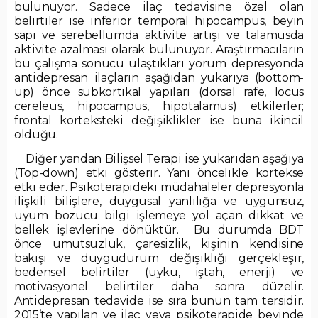
bulunuyor. Sadece ilaç tedavisine özel olan
belirtiler ise inferior temporal hipocampus, beyin
sapı ve serebellumda aktivite artışı ve talamusda
aktivite azalması olarak bulunuyor. Araştırmacıların
bu çalışma sonucu ulaştıkları yorum depresyonda
antidepresan ilaçların aşağıdan yukarıya (bottom-
up) önce subkortikal yapıları (dorsal rafe, locus
cereleus, hipocampus, hipotalamus) etkilerler;
frontal korteksteki değişiklikler ise buna ikincil
olduğu.
Diğer yandan Bilişsel Terapi ise yukarıdan aşağıya
(Top-down) etki gösterir. Yani öncelikle kortekse
etki eder. Psikoterapideki müdahaleler depresyonla
ilişkili bilişlere, duygusal yanlılığa ve uygunsuz,
uyum bozucu bilgi işlemeye yol açan dikkat ve
bellek işlevlerine dönüktür. Bu durumda BDT
önce umutsuzluk, çaresizlik, kişinin kendisine
bakışı ve duygudurum değişikliği gerçekleşir,
bedensel belirtiler (uyku, iştah, enerji) ve
motivasyonel belirtiler daha sonra düzelir.
Antidepresan tedavide ise sıra bunun tam tersidir.
2015’te yapılan ve ilaç veya psikoterapide beyinde