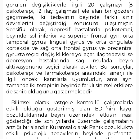
görülen değişikliklerle ilgili 20 çalışmayı (8
psikoterapi, 12 ilaç çalışması) ele alan bir gözden
geçirmede, iki tedavinin beyinde farklı sinir
devrelerini değiştirdiği sonucuna ulaşılmıştır.
Spesifik olarak, depresif hastalarda psikoterapi,
beyinde, sol inferior ve superior frontal gyri, orta
temporal gyrus, lingual gyrus ve orta cingulate
kortekste ve sağ orta frontal gyrus ve precentral
gyrusta seçici değişikliklere yol açar. İlaç tedavisi ise
depresyon hastalarında sağ insulada beyin
aktivasyonunu seçici olarak etkiler. Bu sonuçlar,
psikoterapi ve farmakoterapi arasındaki sinerji ile
ilgili önceki kanıtlarla uyumludur, ama aynı
zamanda iki terapinin beyinde farklı sinirsel etkilere
de sahip olduğunu göstermektedir.
Bilimsel olarak rastgele kontrollü çalışmalarla
etkili olduğu gösterilmiş olan BDT’nin kaygı
bozukluklarında beyin üzerindeki etkisini nasıl
gösterdiği de son yıllarda üzerinde çalışmaların
arttığı bir alandır. Kuramsal olarak Panik bozuklukta
etkili psikolojik tedavilerin beyinde prefrontal