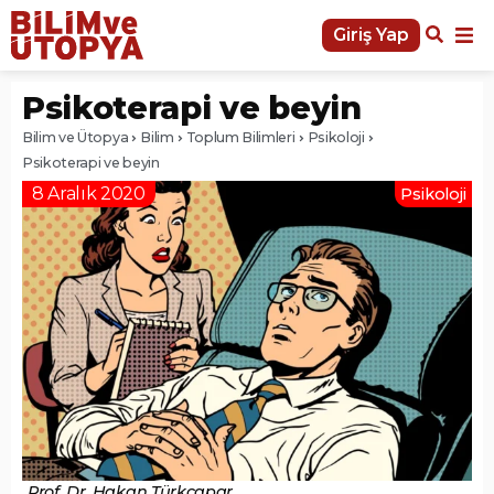
Giriş Yap
Psikoterapi ve beyin
Bilim ve Ütopya
Bilim
Toplum Bilimleri
Psikoloji
Psikoterapi ve beyin
8 Aralık 2020
Psikoloji
Prof. Dr. Hakan Türkçapar