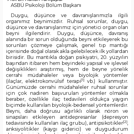
ASBÜ Psikoloji Bölüm Başkanı
Duygu, düşünce ve davranışlarımızla ilgili
organımız beynimizdir. Ruhsal sorunlar, duygu,
düşünce ve davranışlarımız için yönetici organ olan
beyni ilgilendirir. Duygu, düşünce, davranış
alanında bir sorun olduğunda beyni etkileyerek bu
sorunları çözmeye çalışmak, genel tıp mantığı
içerisinde doğal olarak akla gelebilecek ilk yollardan
birisidir. Bu mantıkla doğan psikiyatri, 20. yüzyılın
başından itibaren hem beyindeki yapısal ve işlevsel
değişiklikleri araştırmış, hem de beyne yönelik
cerrahi müdahaleler veya biyolojik yöntemler
[1]
(ilaçlar, elektrokonvülsif terapi
vb.) kullanmıştır.
Günümüzde cerrahi müdahaleler ruhsal sorunlar
için çok nadiren başvurulan yöntemler olmakla
beraber, özellikle ilaç tedavileri oldukça yaygın
biçimde kullanılan biyolojik-bedensel yöntemlerdir.
Beyni, daha doğrusu ağırlıklı olarak nöron ve
sinapsları etkileyen antidepresanlar (depresyon
[2]
tedavisinde kullanılan ilaç grubu), antipsikotikler
,
anksiyolitikler (kaygı giderici) ve duygudurum