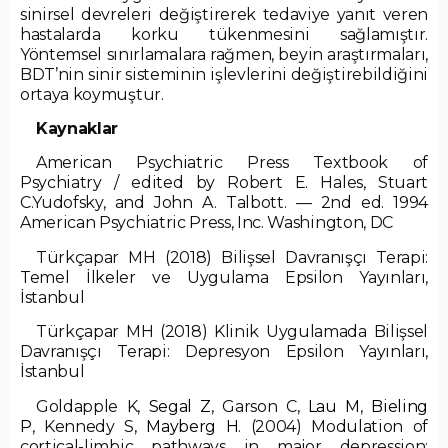
sinirsel devreleri değiştirerek tedaviye yanıt veren
hastalarda korku tükenmesini sağlamıştır.
Yöntemsel sınırlamalara rağmen, beyin araştırmaları,
BDT’nin sinir sisteminin işlevlerini değiştirebildiğini
ortaya koymuştur.
Kaynaklar
American Psychiatric Press Textbook of
Psychiatry / edited by Robert E. Hales, Stuart
C.Yudofsky, and John A. Talbott. — 2nd ed. 1994
American Psychiatric Press, Inc. Washington, DC
Türkçapar MH (2018) Bilişsel Davranışçı Terapi:
Temel İlkeler ve Uygulama Epsilon Yayınları,
İstanbul
Türkçapar MH (2018) Klinik Uygulamada Bilişsel
Davranışçı Terapi: Depresyon Epsilon Yayınları,
İstanbul
Goldapple K,
Segal Z
, Garson C,
Lau M
,
Bieling
P
, Kennedy S,
Mayberg H
. (2004) Modulation of
cortical-limbic pathways in major depression: