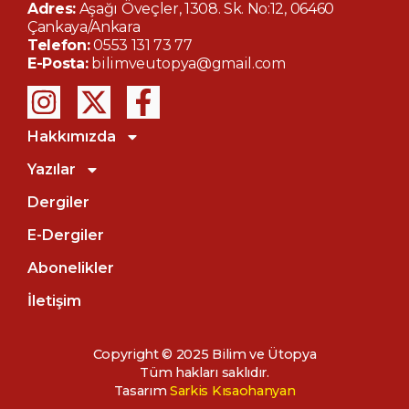
Adres:
Aşağı Öveçler, 1308. Sk. No:12, 06460
Çankaya/Ankara
Telefon:
0553 131 73 77
E-Posta:
bilimveutopya@gmail.com
Hakkımızda
Yazılar
Dergiler
E-Dergiler
Abonelikler
İletişim
Copyright © 2025 Bilim ve Ütopya
Paylaş:
Tüm hakları saklıdır.
ÖNCEKI YAZI
SONRAKI YAZI
Tasarım
Sarkis Kısaohanyan
Deprem ve ruhsal etkileri
Başka bir bilinç dışı mümkün mü?