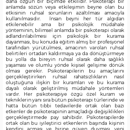
daha özgün bir biçimde etkilidir. Psikoterapi bir
anlamda sözün veya etkileşimin beyne olan bu
etkisinin ruhsal sorunların azaltılması amacıyla
kullanılmasıdır. İnsan beyni her tür algıdan
etkilenebilir ama bir psikolojik müdahale
yönteminin, bilimsel anlamda bir psikoterapi olarak
adlandırılabilmesi için psikolojik bir kurama
dayanması, bu konuda eğitim almış bir profesyonel
tarafından yürütülmesi, amacının varolan ruhsal
belirtileri ortadan kaldırmaya ya da dönüştürmeye
bu yolla da bireyin ruhsal olarak daha sağlıklı
yaşaması ve olumlu yönde kişisel gelişime dönük
olması gerekir. Psikoterapilerin bu amaçlarını
gerçekleştirirken ruhsal rahatsızlıkların nasıl
oluştuğuna ilişkin bir kuramları ve bu kurama
dayalı olarak geliştirilmiş müdahale yöntemleri
vardır. Her psikoterapiye özgü özel kuram ve
tekniklerin yanı sıra bütün psikoterapi türlerinde ve
hatta bütün tıbbi tedavilerde ortak olan bazı
etkenler de psikoterapinin amaçladığı değişiklikleri
gerçekleştirmede pay sahibidir. Psikoterapilerde
ortak olan bu iyileştirici etkenlerin başında kişinin
kendini açması ve birine güven duyması, yeni