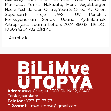
Marinacci, Yurina Nakazato, Mark Vogelsberger,
Naoki Yoshida, Gen Chiaki, Yeou S. Chiou, Avi Chen.
Süpersonik Proje: JWST UV Parlaklık
Fonksiyonunun Sönük Ucunu Aydınlatmak.
Astrophysical Journal Letters, 2024; 960 (2): L16 DOI:
10.3847/2041-8213/ad1491
Astrofizik
Adres:
Aşağı Öveçler, 1308. Sk. No:12, 06460
Çankaya/Ankara
Telefon:
0553 131 73 77
E-Posta:
bilimveutopya@gmail.com