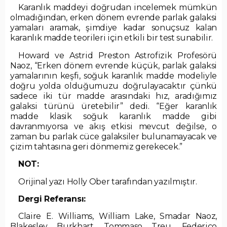
Karanlık maddeyi doğrudan incelemek mümkün
olmadığından, erken dönem evrende parlak galaksi
yamaları aramak, şimdiye kadar sonuçsuz kalan
karanlık madde teorileri için etkili bir test sunabilir.
Howard ve Astrid Preston Astrofizik Profesörü
Naoz, “Erken dönem evrende küçük, parlak galaksi
yamalarının keşfi, soğuk karanlık madde modeliyle
doğru yolda olduğumuzu doğrulayacaktır çünkü
sadece iki tür madde arasındaki hız, aradığımız
galaksi türünü üretebilir” dedi. “Eğer karanlık
madde klasik soğuk karanlık madde gibi
davranmıyorsa ve akış etkisi mevcut değilse, o
zaman bu parlak cüce galaksiler bulunamayacak ve
çizim tahtasına geri dönmemiz gerekecek.”
NOT:
Orijinal yazı Holly Ober tarafından yazılmıştır.
Dergi Referansı:
Claire E. Williams, William Lake, Smadar Naoz,
Blakesley Burkhart, Tommaso Treu, Federico