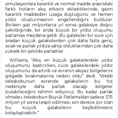
simülasyonlara karanlık ve normal madde arasındaki
farklı hızların akış etkisini eklediklerinde, gazın
karanlık maddeden uzağa düştüğünü ve hemen
yıldız oluşturmasının engellendiğini buldular.
Biriken gaz milyonlarca yıl sonra galaksiye doğru
çekildiğinde, bir anda büyük bir yıldız oluşumu
patlaması meydana geldi. Bu galaksiler bir süre için
sıradan küçük galaksilerden çok daha fazla genç,
sıcak ve parlak yıldıza sahip olduklarından çok daha
yüksek bir şekilde parladılar.
Williams, “Akış en küçük galaksilerdeki yıldız
oluşumunu bastırırken, cüce galaksilerdeki yıldız
oluşumunu da artırdı ve evrenin akışsız bölgelerini
gölgede bırakmalarına neden oldu” dedi. “Webb
teleskobunun evrende galaksilerin bu hız
nedeniyle daha parlak olacağı bölgeler
bulabileceğini tahmin ediyoruz. Bu kadar parlak
olmaları, teleskobun Büyük Patlama’dan sadece 375
milyon yıl sonra tespit edilmesi, son derece zor olan
bu küçük galaksilerin keşfedilmesini
kolaylaştırabilir.”