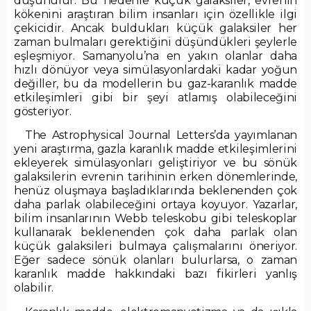
düşünülür. Bu nedenle küçük galaksiler, evrenin
kökenini araştıran bilim insanları için özellikle ilgi
çekicidir. Ancak buldukları küçük galaksiler her
zaman bulmaları gerektiğini düşündükleri şeylerle
eşleşmiyor. Samanyolu’na en yakın olanlar daha
hızlı dönüyor veya simülasyonlardaki kadar yoğun
değiller, bu da modellerin bu gaz-karanlık madde
etkileşimleri gibi bir şeyi atlamış olabileceğini
gösteriyor.
The Astrophysical Journal Letters’da yayımlanan
yeni araştırma, gazla karanlık madde etkileşimlerini
ekleyerek simülasyonları geliştiriyor ve bu sönük
galaksilerin evrenin tarihinin erken dönemlerinde,
henüz oluşmaya başladıklarında beklenenden çok
daha parlak olabileceğini ortaya koyuyor. Yazarlar,
bilim insanlarının Webb teleskobu gibi teleskoplar
kullanarak beklenenden çok daha parlak olan
küçük galaksileri bulmaya çalışmalarını öneriyor.
Eğer sadece sönük olanları bulurlarsa, o zaman
karanlık madde hakkındaki bazı fikirleri yanlış
olabilir.