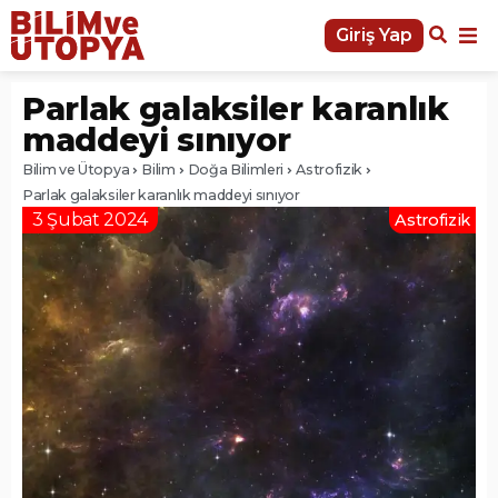
Giriş Yap
Parlak galaksiler karanlık
maddeyi sınıyor
Bilim ve Ütopya
Bilim
Doğa Bilimleri
Astrofizik
Parlak galaksiler karanlık maddeyi sınıyor
3 Şubat 2024
Astrofizik