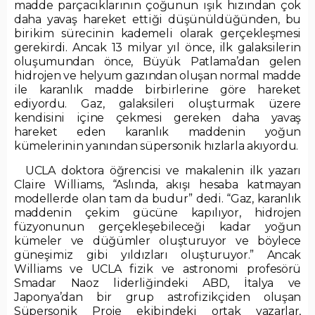
madde parçacıklarının çoğunun ışık hızından çok
daha yavaş hareket ettiği düşünüldüğünden, bu
birikim sürecinin kademeli olarak gerçekleşmesi
gerekirdi. Ancak 13 milyar yıl önce, ilk galaksilerin
oluşumundan önce, Büyük Patlama’dan gelen
hidrojen ve helyum gazından oluşan normal madde
ile karanlık madde birbirlerine göre hareket
ediyordu. Gaz, galaksileri oluşturmak üzere
kendisini içine çekmesi gereken daha yavaş
hareket eden karanlık maddenin yoğun
kümelerinin yanından süpersonik hızlarla akıyordu.
UCLA doktora öğrencisi ve makalenin ilk yazarı
Claire Williams, “Aslında, akışı hesaba katmayan
modellerde olan tam da budur” dedi. “Gaz, karanlık
maddenin çekim gücüne kapılıyor, hidrojen
füzyonunun gerçekleşebileceği kadar yoğun
kümeler ve düğümler oluşturuyor ve böylece
güneşimiz gibi yıldızları oluşturuyor.” Ancak
Williams ve UCLA fizik ve astronomi profesörü
Smadar Naoz liderliğindeki ABD, İtalya ve
Japonya’dan bir grup astrofizikçiden oluşan
Süpersonik Proje ekibindeki ortak yazarlar,