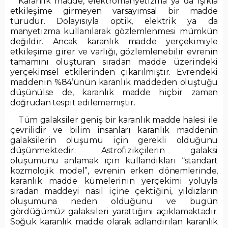
Karanlık madde, elektromanyetizma ya da ışıkla
etkileşime girmeyen varsayımsal bir madde
türüdür. Dolayısıyla optik, elektrik ya da
manyetizma kullanılarak gözlemlenmesi mümkün
değildir. Ancak karanlık madde yerçekimiyle
etkileşime girer ve varlığı, gözlemlenebilir evrenin
tamamını oluşturan sıradan madde üzerindeki
yerçekimsel etkilerinden çıkarılmıştır. Evrendeki
maddenin %84’ünün karanlık maddeden oluştuğu
düşünülse de, karanlık madde hiçbir zaman
doğrudan tespit edilememiştir.
Tüm galaksiler geniş bir karanlık madde halesi ile
çevrilidir ve bilim insanları karanlık maddenin
galaksilerin oluşumu için gerekli olduğunu
düşünmektedir. Astrofizikçilerin galaksi
oluşumunu anlamak için kullandıkları “standart
kozmolojik model”, evrenin erken dönemlerinde,
karanlık madde kümelerinin yerçekimi yoluyla
sıradan maddeyi nasıl içine çektiğini, yıldızların
oluşumuna neden olduğunu ve bugün
gördüğümüz galaksileri yarattığını açıklamaktadır.
Soğuk karanlık madde olarak adlandırılan karanlık