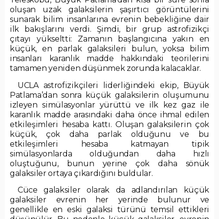
oluşan uzak galaksilerin şaşırtıcı görüntülerini
sunarak bilim insanlarına evrenin bebekliğine dair
ilk bakışlarını verdi. Şimdi, bir grup astrofizikçi
çıtayı yükseltti: Zamanın başlangıcına yakın en
küçük, en parlak galaksileri bulun, yoksa bilim
insanları karanlık madde hakkındaki teorilerini
tamamen yeniden düşünmek zorunda kalacaklar.
UCLA astrofizikçileri liderliğindeki ekip, Büyük
Patlama’dan sonra küçük galaksilerin oluşumunu
izleyen simülasyonlar yürüttü ve ilk kez gaz ile
karanlık madde arasındaki daha önce ihmal edilen
etkileşimleri hesaba kattı. Oluşan galaksilerin çok
küçük, çok daha parlak olduğunu ve bu
etkileşimleri hesaba katmayan tipik
simülasyonlarda olduğundan daha hızlı
oluştuğunu, bunun yerine çok daha sönük
galaksiler ortaya çıkardığını buldular.
Cüce galaksiler olarak da adlandırılan küçük
galaksiler evrenin her yerinde bulunur ve
genellikle en eski galaksi türünü temsil ettikleri