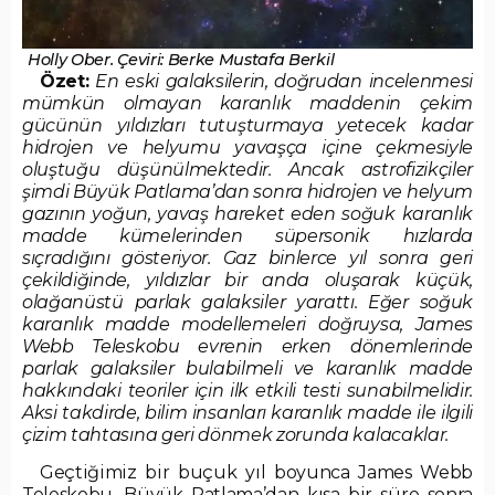
Holly Ober. Çeviri: Berke Mustafa Berkil
Özet:
En eski galaksilerin, doğrudan incelenmesi
mümkün olmayan karanlık maddenin çekim
gücünün yıldızları tutuşturmaya yetecek kadar
hidrojen ve helyumu yavaşça içine çekmesiyle
oluştuğu düşünülmektedir. Ancak astrofizikçiler
şimdi Büyük Patlama’dan sonra hidrojen ve helyum
gazının yoğun, yavaş hareket eden soğuk karanlık
madde kümelerinden süpersonik hızlarda
sıçradığını gösteriyor. Gaz binlerce yıl sonra geri
çekildiğinde, yıldızlar bir anda oluşarak küçük,
olağanüstü parlak galaksiler yarattı. Eğer soğuk
karanlık madde modellemeleri doğruysa, James
Webb Teleskobu evrenin erken dönemlerinde
parlak galaksiler bulabilmeli ve karanlık madde
hakkındaki teoriler için ilk etkili testi sunabilmelidir.
Aksi takdirde, bilim insanları karanlık madde ile ilgili
çizim tahtasına geri dönmek zorunda kalacaklar.
Geçtiğimiz bir buçuk yıl boyunca James Webb
Teleskobu, Büyük Patlama’dan kısa bir süre sonra