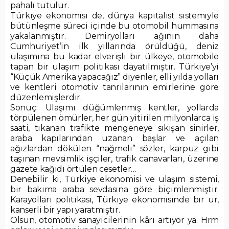
pahalı tutulur.
Türkiye ekonomisi de, dünya kapitalist sistemiyle
bütünleşme süreci içinde bu otomobil hummasına
yakalanmıştır. Demiryolları ağının daha
Cumhuriyet’in ilk yıllarında örüldüğü, deniz
ulaşımına bu kadar elverişli bir ülkeye, otomobile
tapan bir ulaşım politikası dayatılmıştır. Türkiye’yi
“Küçük Amerika yapacağız” diyenler, elli yılda yolları
ve kentleri otomotiv tanrılarının emirlerine göre
düzenlemişlerdir.
Sonuç: Ulaşımı düğümlenmiş kentler, yollarda
törpülenen ömürler, her gün yitirilen milyonlarca iş
saati, tıkanan trafikte mengeneye sıkışan sinirler,
araba kapılarından uzanan başlar ve açılan
ağızlardan dökülen “nağmeli” sözler, karpuz gibi
taşınan mevsimlik işçiler, trafik canavarları, üzerine
gazete kağıdı örtülen cesetler…
Denebilir ki, Türkiye ekonomisi ve ulaşım sistemi,
bir bakıma araba sevdasına göre biçimlenmiştir.
Karayolları politikası, Türkiye ekonomisinde bir ur,
kanserli bir yapı yaratmıştır.
Olsun, otomotiv sanayicilerinin kârı artıyor ya. Hrm