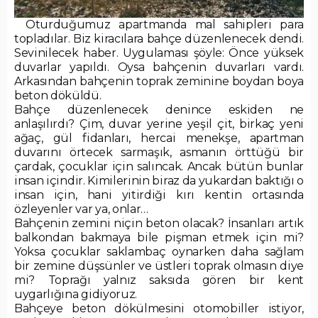
Oturduğumuz apartmanda mal sahipleri para
topladılar. Biz kiracılara bahçe düzenlenecek dendi.
Sevinilecek haber. Uygulaması şöyle: Önce yüksek
duvarlar yapıldı. Oysa bahçenin duvarları vardı.
Arkasından bahçenin toprak zeminine boydan boya
beton döküldü.
Bahçe düzenlenecek denince eskiden ne
anlaşılırdı? Çim, duvar yerine yeşil çit, birkaç yeni
ağaç, gül fidanları, hercai menekşe, apartman
duvarını örtecek sarmaşık, asmanın örttüğü bir
çardak, çocuklar için salıncak. Ancak bütün bunlar
insan içindir. Kimilerinin biraz da yukardan baktığı o
insan için, hani yitirdiği kırı kentin ortasında
özleyenler var ya, onlar…
Bahçenin zemini niçin beton olacak? İnsanları artık
balkondan bakmaya bile pişman etmek için mi?
Yoksa çocuklar saklambaç oynarken daha sağlam
bir zemine düşsünler ve üstleri toprak olmasın diye
mi? Toprağı yalnız saksıda gören bir kent
uygarlığına gidiyoruz.
Bahçeye beton dökülmesini otomobiller istiyor,