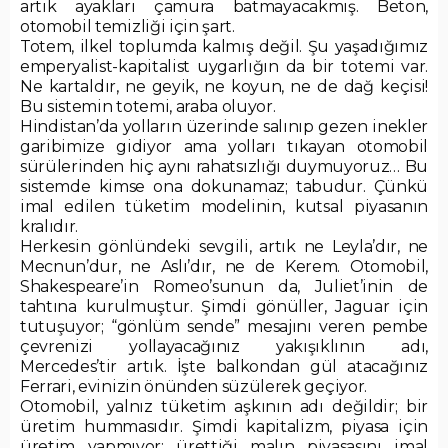
artık ayakları çamura batmayacakmış. Beton,
otomobil temizliği için şart.
Totem, ilkel toplumda kalmış değil. Şu yaşadığımız
emperyalist-kapitalist uygarlığın da bir totemi var.
Ne kartaldır, ne geyik, ne koyun, ne de dağ keçisi!
Bu sistemin totemi, araba oluyor.
Hindistan’da yolların üzerinde salınıp gezen inekler
garibimize gidiyor ama yolları tıkayan otomobil
sürülerinden hiç aynı rahatsızlığı duymuyoruz… Bu
sistemde kimse ona dokunamaz; tabudur. Çünkü
imal edilen tüketim modelinin, kutsal piyasanın
kralıdır.
Herkesin gönlündeki sevgili, artık ne Leyla’dır, ne
Mecnun’dur, ne Aslı’dır, ne de Kerem. Otomobil,
Shakespeare’in Romeo’sunun da, Juliet’inin de
tahtına kurulmuştur. Şimdi gönüller, Jaguar için
tutuşuyor; “gönlüm sende” mesajını veren pembe
çevrenizi yollayacağınız yakışıklının adı,
Mercedes’tir artık. İşte balkondan gül atacağınız
Ferrari, evinizin önünden süzülerek geçiyor.
Otomobil, yalnız tüketim aşkının adı değildir; bir
üretim hummasıdır. Şimdi kapitalizm, piyasa için
üretim yapmıyor; ürettiği malın piyasasını imal