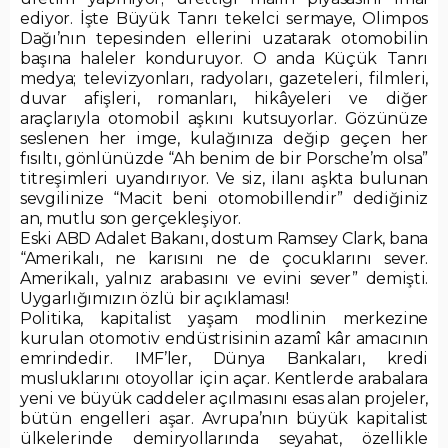
ediyor. İşte Büyük Tanrı tekelci sermaye, Olimpos
Dağı’nın tepesinden ellerini uzatarak otomobilin
başına haleler konduruyor. O anda Küçük Tanrı
medya; televizyonları, radyoları, gazeteleri, filmleri,
duvar afişleri, romanları, hikâyeleri ve diğer
araçlarıyla otomobil aşkını kutsuyorlar. Gözünüze
seslenen her imge, kulağınıza değip geçen her
fısıltı, gönlünüzde “Ah benim de bir Porsche’m olsa”
titreşimleri uyandırıyor. Ve siz, ilanı aşkta bulunan
sevgilinize “Macit beni otomobillendir” dediğiniz
an, mutlu son gerçekleşiyor.
Eski ABD Adalet Bakanı, dostum Ramsey Clark, bana
“Amerikalı, ne karısını ne de çocuklarını sever.
Amerikalı, yalnız arabasını ve evini sever” demişti.
Uygarlığımızın özlü bir açıklaması!
Politika, kapitalist yaşam modlinin merkezine
kurulan otomotiv endüstrisinin azamî kâr amacının
emrindedir. IMF’ler, Dünya Bankaları, kredi
musluklarını otoyollar için açar. Kentlerde arabalara
yeni ve büyük caddeler açılmasını esas alan projeler,
bütün engelleri aşar. Avrupa’nın büyük kapitalist
ülkelerinde demiryollarında seyahat, özellikle