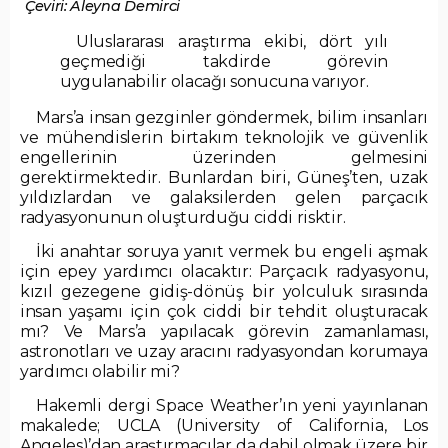
Çeviri: Aleyna Demirci
Uluslararası araştırma ekibi, dört yılı
geçmediği takdirde görevin
uygulanabilir olacağı sonucuna varıyor.
Mars’a insan gezginler göndermek, bilim insanları
ve mühendislerin birtakım teknolojik ve güvenlik
engellerinin üzerinden gelmesini
gerektirmektedir. Bunlardan biri, Güneş’ten, uzak
yıldızlardan ve galaksilerden gelen parçacık
radyasyonunun oluşturduğu ciddi risktir.
İki anahtar soruya yanıt vermek bu engeli aşmak
için epey yardımcı olacaktır: Parçacık radyasyonu,
kızıl gezegene gidiş-dönüş bir yolculuk sırasında
insan yaşamı için çok ciddi bir tehdit oluşturacak
mı? Ve Mars’a yapılacak görevin zamanlaması,
astronotları ve uzay aracını radyasyondan korumaya
yardımcı olabilir mi?
Hakemli dergi Space Weather’ın yeni yayınlanan
makalede; UCLA (University of California, Los
Angeles)’dan araştırmacılar da dahil olmak üzere bir