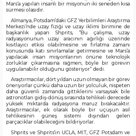
Mars’a yapılan insanlı bir misyonun iki seneden kısa
sürmesi olasıdır.
Almanya, Potsdam’daki GFZ Yerbilimleri Araştırma
Merkezi’nde uzay fiziği ve uzay iklimi birimine de
başkanlık yapan Shprits, “Bu çalışma, uzay
radyasyonunun uzay aracının ağırlığı üzerinde
kısıtlayıcı etkisi olabilmesine ve fırlatma zamanı
konusunda katı sınırlamalar getirmesine ve Mars’a
yapılacak insan misyonlarının önüne teknolojik
zorluklar çıkarmasına rağmen, böyle bir görevin
uygulanabilir olduğunu gösteriyor” dedi.
Araştırmacılar, dört yıldan uzun olmayan bir görev
öneriyorlar çünkü daha uzun bir yolculuk, nispeten
daha güvenli zamanda gittiklerini varsaysak bile
astronotları gidiş-dönüş sırasında tehlikeli derecede
yüksek miktarda radyasyona maruz bırakacaktır.
Araştırmacılar, ek olarak böyle bir uçuşun asıl
tehlikesinin güneş sistemi dışından gelen
parçacıklar olabileceğini bildiriyorlar.
Shprits ve Shprits’in UCLA, MIT, GFZ Potsdam ve