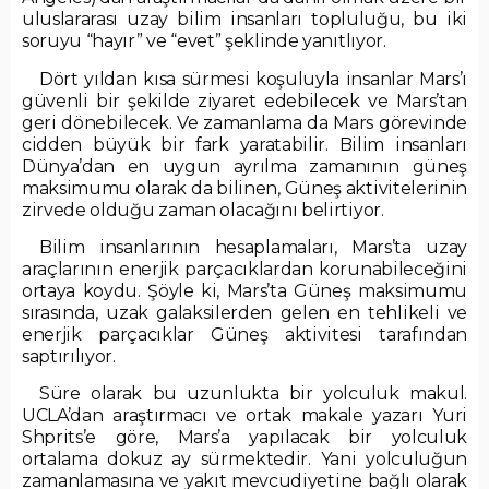
uluslararası uzay bilim insanları topluluğu, bu iki
soruyu “hayır” ve “evet” şeklinde yanıtlıyor.
Dört yıldan kısa sürmesi koşuluyla insanlar Mars’ı
güvenli bir şekilde ziyaret edebilecek ve Mars’tan
geri dönebilecek. Ve zamanlama da Mars görevinde
cidden büyük bir fark yaratabilir. Bilim insanları
Dünya’dan en uygun ayrılma zamanının güneş
maksimumu olarak da bilinen, Güneş aktivitelerinin
zirvede olduğu zaman olacağını belirtiyor.
Bilim insanlarının hesaplamaları, Mars’ta uzay
araçlarının enerjik parçacıklardan korunabileceğini
ortaya koydu. Şöyle ki, Mars’ta Güneş maksimumu
sırasında, uzak galaksilerden gelen en tehlikeli ve
enerjik parçacıklar Güneş aktivitesi tarafından
saptırılıyor.
Süre olarak bu uzunlukta bir yolculuk makul.
UCLA’dan araştırmacı ve ortak makale yazarı Yuri
Shprits’e göre, Mars’a yapılacak bir yolculuk
ortalama dokuz ay sürmektedir. Yani yolculuğun
zamanlamasına ve yakıt mevcudiyetine bağlı olarak