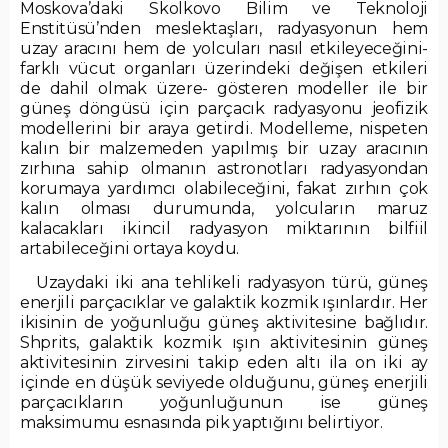
Moskova’daki Skolkovo Bilim ve Teknoloji
Enstitüsü’nden meslektaşları, radyasyonun hem
uzay aracını hem de yolcuları nasıl etkileyeceğini-
farklı vücut organları üzerindeki değişen etkileri
de dahil olmak üzere- gösteren modeller ile bir
güneş döngüsü için parçacık radyasyonu jeofizik
modellerini bir araya getirdi. Modelleme, nispeten
kalın bir malzemeden yapılmış bir uzay aracının
zırhına sahip olmanın astronotları radyasyondan
korumaya yardımcı olabileceğini, fakat zırhın çok
kalın olması durumunda, yolcuların maruz
kalacakları ikincil radyasyon miktarının bilfiil
artabileceğini ortaya koydu.
Uzaydaki iki ana tehlikeli radyasyon türü, güneş
enerjili parçacıklar ve galaktik kozmik ışınlardır. Her
ikisinin de yoğunluğu güneş aktivitesine bağlıdır.
Shprits, galaktik kozmik ışın aktivitesinin güneş
aktivitesinin zirvesini takip eden altı ila on iki ay
içinde en düşük seviyede olduğunu, güneş enerjili
parçacıkların yoğunluğunun ise güneş
maksimumu esnasında pik yaptığını belirtiyor.