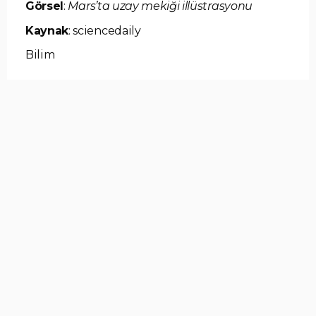
Görsel
:
Mars’ta uzay mekiği illüstrasyonu
Kaynak
: sciencedaily
Bilim