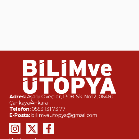
Adres:
Aşağı Öveçler, 1308. Sk. No:12, 06460
Çankaya/Ankara
Telefon:
0553 131 73 77
E-Posta:
bilimveutopya@gmail.com