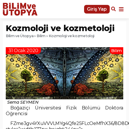
Giriş Yap
Kozmoloji ve kozmetoloji
Bilim ve Ütopya
Bilim
Kozmoloji ve kozmetoloji
31 Ocak 2020
Bilim
Sema SEYMEN
Boğaziçi Üniversitesi Fizik Bölümü Doktora
Öğrencisi
FZme3gv