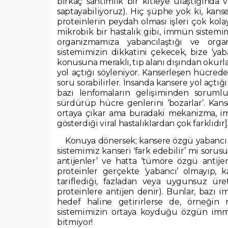
birkaç santimlik bir kitleye ulaştığında 
saptayabiliyoruz). Hiç şüphe yok ki, kans
proteinlerin peydah olması işleri çok kolay
mikrobik bir hastalık gibi, immün sistemimi
organizmamıza yabancılaştığı ve org
sistemimizin dikkatini çekecek, bize ‘yab
konusuna meraklı, tıp alanı dışından okurl
yol açtığı söyleniyor. Kanserleşen hücrede
soru sorabilirler. İnsanda kansere yol açtığ
bazı lenfomaların gelişiminden sorumlu
sürdürüp hücre genlerini ‘bozarlar’. Kanse
ortaya çıkar ama buradaki mekanizma, i
gösterdiği viral hastalıklardan çok farklıdır]
Konuya dönersek; kansere özgü yabancı
sistemimiz kanseri ‘fark edebilir’ mi sorus
antijenler’ ve hatta ‘tümöre özgü antije
proteinler gerçekte ‘yabancı’ olmayıp, 
tariflediği, fazladan veya uygunsuz üre
proteinlere antijen denir). Bunlar, bazı 
hedef haline getirirlerse de, örneğin m
sistemimizin ortaya koyduğu özgün immü
bitmiyor!