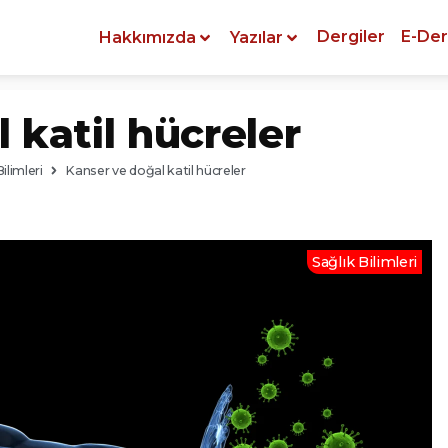
Dergiler
E-Der
Hakkımızda
Yazılar
 katil hücreler
ilimleri
Kanser ve doğal katil hücreler
Sağlık Bilimleri