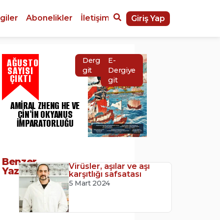
giler
Abonelikler
İletişim
Giriş Yap
AĞUSTOS
Dergiye
E-
SAYISI
git
Dergiye
ÇIKTI
git
AMIRAL ZHENG HE VE
ÇIN'IN OKYANUS
İMPARATORLUĞU
Benzer
Virüsler, aşılar ve aşı
Yazılar
karşıtlığı safsatası
5 Mart 2024