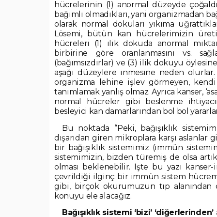
hücrelerinin (1) anormal düzeyde çoğald
bağımlı olmadıkları, yani organizmadan bağı
olarak normal dokuları yıkıma uğrattıklar
Lösemi, bütün kan hücrelerimizin üreti
hücreleri (1) ilik dokuda anormal mikta
birbirine göre oranlanmasını vs. sağl
(bağımsızdırlar) ve (3) ilik dokuyu öylesi
aşağı düzeylere inmesine neden olurlar.
organizma lehine işlev görmeyen, kendi 
tanımlamak yanlış olmaz. Ayrıca kanser, ‘as
normal hücreler gibi beslenme ihtiyacı
besleyici kan damarlarından bol bol yararlan
Bu noktada “Peki, bağışıklık sistemimi
dışarıdan giren mikroplara karşı aslanlar g
bir bağışıklık sistemimiz (immün sistemi
sistemimizin, bizden türemiş de olsa artık
olması beklenebilir. İşte bu yazı kanser-i
çevrildiği ilginç bir immün sistem hücre
gibi, birçok okurumuzun tıp alanından 
konuyu ele alacağız.
Bağışıklık sistemi ‘bizi’ ‘diğerlerinden