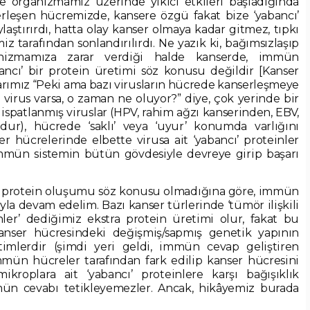
ve organizmamız üzerinde yıkıcı etkileri başladığında
erleşen hücremizde, kansere özgü fakat bize ‘yabancı’
laştırırdı, hatta olay kanser olmaya kadar gitmez, tıpkı
z tarafından sonlandırılırdı. Ne yazık ki, bağımsızlaşıp
anizmamıza zarar verdiği halde kanserde, immün
ancı’ bir protein üretimi söz konusu değildir [Kanser
arımız “Peki ama bazı virusların hücrede kanserleşmeye
 virus varsa, o zaman ne oluyor?” diye, çok yerinde bir
ı ispatlanmış viruslar (HPV, rahim ağzı kanserinden, EBV,
dur), hücrede ‘saklı’ veya ‘uyur’ konumda varlığını
r hücrelerinde elbette virusa ait ‘yabancı’ proteinler
mmün sistemin bütün gövdesiyle devreye girip başarı
.
 protein oluşumu söz konusu olmadığına göre, immün
uyla devam edelim. Bazı kanser türlerinde ‘tümör ilişkili
nler’ dediğimiz ekstra protein üretimi olur, fakat bu
kanser hücresindeki değişmiş/sapmış genetik yapının
timlerdir (şimdi yeri geldi, immün cevap geliştiren
immün hücreler tarafından fark edilip kanser hücresini
ikroplara ait ‘yabancı’ proteinlere karşı bağışıklık
n cevabı tetikleyemezler. Ancak, hikâyemiz burada