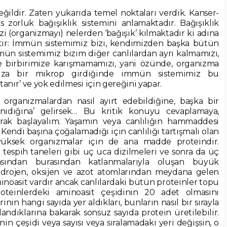
ğildir. Zaten yukarıda temel noktaları verdik. Kanser-
sas zorluk bağışıklık sistemini anlamaktadır. Bağışıklık
izi (organizmayı) nelerden ‘bağışık’ kılmaktadır ki adına
ittir: İmmün sistemimiz bizi, kendimizden başka bütün
mmün sistemimiz bizim diğer canlılardan ayrı kalmamızı,
le birbirimize karışmamamızı, yani özünde, organizma
mıza bir mikrop girdiğinde immün sistemimiz bu
nır’ ve yok edilmesi için gereğini yapar.
rganizmalardan nasıl ayırt edebildiğine, başka bir
tanıdığına’ gelirsek… Bu kritik konuyu cevaplamaya,
arak başlayalım. Yaşamın veya canlılığın hammaddesi
z. Kendi başına çoğalamadığı için canlılığı tartışmalı olan
 yüksek organizmalar için de ana madde proteindir.
tespih taneleri gibi uç uca dizilmeleri ve sonra da üç
asından burasından katlanmalarıyla oluşan büyük
hidrojen, oksijen ve azot atomlarından meydana gelen
noasit vardır ancak canlılardaki bütün proteinler topu
oteinlerdeki aminoasit çeşidinin 20 adet olmasını
n hangi sayıda yer aldıkları, bunların nasıl bir sırayla
landıklarına bakarak sonsuz sayıda protein üretilebilir.
in çeşidi veya sayısı veya sıralamadaki yeri değişsin, o