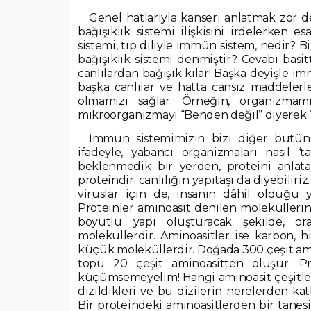
Genel hatlarıyla kanseri anlatmak zor de
bağışıklık sistemi ilişkisini irdelerken e
sistemi, tıp diliyle immün sistem, nedir? B
bağışıklık sistemi denmiştir? Cevabı bas
canlılardan bağışık kılar! Başka deyişle i
başka canlılar ve hatta cansız maddeler
olmamızı sağlar. Örneğin, organizma
mikroorganizmayı “Benden değil” diyerek ‘ta
İmmün sistemimizin bizi diğer bütün o
ifadeyle, yabancı organizmaları nasıl ‘
beklenmedik bir yerden, proteini anlat
proteindir; canlılığın yapıtaşı da diyebiliri
viruslar için de, insanın dâhil olduğu
Proteinler aminoasit denilen moleküllerin 
boyutlu yapı oluşturacak şekilde, or
moleküllerdir. Aminoasitler ise karbon, 
küçük moleküllerdir. Doğada 300 çeşit ami
topu 20 çeşit aminoasitten oluşur. Pr
küçümsemeyelim! Hangi aminoasit çeşitlerini
dizildikleri ve bu dizilerin nerelerden kat
Bir proteindeki aminoasitlerden bir tanesin