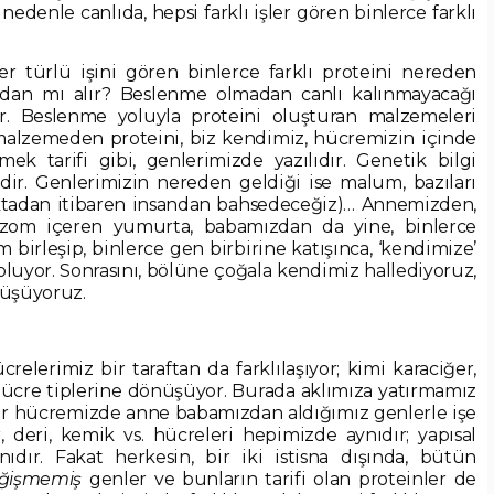
 nedenle canlıda, hepsi farklı işler gören binlerce farklı
r türlü işini gören binlerce farklı proteini nereden
ıdan mı alır? Beslenme olmadan canlı kalınmayacağı
r. Beslenme yoluyla proteini oluşturan malzemeleri
 malzemeden proteini, biz kendimiz, hücremizin içinde
mek tarifi gibi, genlerimizde yazılıdır. Genetik bilgi
idir. Genlerimizin nereden geldiği ise malum, bazıları
ktadan itibaren insandan bahsedeceğiz)… Annemizden,
zom içeren yumurta, babamızdan da yine, binlerce
rleşip, binlerce gen birbirine katışınca, ‘kendimize’
uyor. Sonrasını, bölüne çoğala kendimiz hallediyoruz,
nüşüyoruz.
lerimiz bir taraftan da farklılaşıyor; kimi karaciğer,
lı hücre tiplerine dönüşüyor. Burada aklımıza yatırmamız
bir hücremizde anne babamızdan aldığımız genlerle işe
 deri, kemik vs. hücreleri hepimizde aynıdır; yapısal
ynıdır. Fakat herkesin, bir iki istisna dışında, bütün
ğişmemiş
genler ve bunların tarifi olan proteinler de