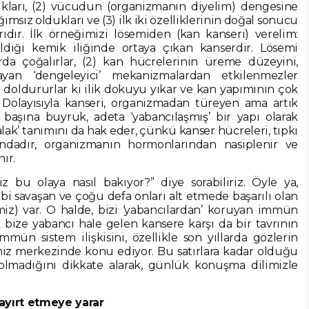
ıkları, (2) vücudun (organizmanın diyelim) dengesine
msız oldukları ve (3) ilk iki özelliklerinin doğal sonucu
ıdır. İlk örneğimizi lösemiden (kan kanseri) verelim:
ldiği kemik iliğinde ortaya çıkan kanserdir. Lösemi
rda çoğalırlar, (2) kan hücrelerinin üreme düzeyini,
ayan ‘dengeleyici’ mekanizmalardan etkilenmezler
ne doldururlar ki ilik dokuyu yıkar ve kan yapımının çok
 Dolayısıyla kanseri, organizmadan türeyen ama artık
başına buyruk, adeta ‘yabancılaşmış’ bir yapı olarak
alak’ tanımını da hak eder, çünkü kanser hücreleri, tıpkı
ndadır, organizmanın hormonlarından nasiplenir ve
ır.
z bu olaya nasıl bakıyor?” diye sorabiliriz. Öyle ya,
ibi savaşan ve çoğu defa onları alt etmede başarılı olan
miz) var. O halde, bizi ‘yabancılardan’ koruyan immün
 bize yabancı hale gelen kansere karşı da bir tavrının
mmün sistem ilişkisini, özellikle son yıllarda gözlerin
miz merkezinde konu ediyor. Bu satırlara kadar olduğu
olmadığını dikkate alarak, günlük konuşma dilimizle
’ ayırt etmeye yarar