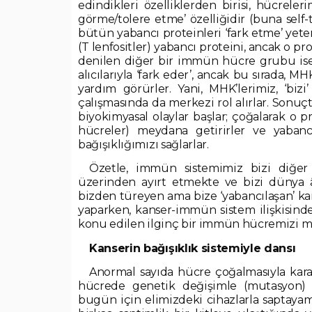
edindikleri özelliklerden birisi, hücrele
görme/tolere etme’ özelliğidir (buna self-t
bütün yabancı proteinleri ‘fark etme’ yete
(T lenfositler) yabancı proteini, ancak o pr
denilen diğer bir immün hücre grubu ise
alıcılarıyla ‘fark eder’, ancak bu sırada, 
yardım görürler. Yani, MHK’lerimiz, ‘biz
çalışmasında da merkezi rol alırlar. Sonuçt
biyokimyasal olaylar başlar; çoğalarak o pr
hücreler) meydana getirirler ve yabanc
bağışıklığımızı sağlarlar.
Özetle, immün sistemimiz bizi diğe
üzerinden ayırt etmekte ve bizi dünya 
bizden türeyen ama bize ‘yabancılaşan’ kan
yaparken, kanser-immün sistem ilişkisinde,
konu edilen ilginç bir immün hücremizi me
Kanserin bağışıklık sistemiyle dansı
Anormal sayıda hücre çoğalmasıyla kara
hücrede genetik değişimle (mutasyon) b
bugün için elimizdeki cihazlarla saptayama