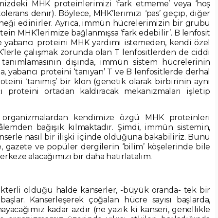
rimizdeki MHK proteinlerimizi ‘fark etmeme’ veya ‘hoş
olerans denir). Böylece, MHK’lerimizi ‘pas’ geçip, diğer
neği edinirler. Ayrıca, immün hücrelerimizin bir grubu
otein MHK’lerimize bağlanmışsa ‘fark edebilir’. B lenfosit
 yabancı proteini MHK yardımı istemeden, kendi özel
MHK’lerle çalışmak zorunda olan T lenfositlerden de ciddi
i’ tanımlamasının dışında, immün sistem hücrelerinin
a, yabancı proteini ‘tanıyan’ T ve B lenfositlerde derhal
oteini ‘tanımış’ bir klon (genetik olarak birbirinin aynı
ı proteini ortadan kaldıracak mekanizmaları işletip
r organizmalardan kendimize özgü MHK proteinleri
âlemden bağışık kılmaktadır. Şimdi, immün sistemin,
serle nasıl bir ilişki içinde olduğuna bakabiliriz. Bunu
 gazete ve popüler dergilerin ‘bilim’ köşelerinde bile
rkeze alacağımızı bir daha hatırlatalım.
kterli olduğu halde kanserler, -büyük oranda- tek bir
aşlar. Kanserleşerek çoğalan hücre sayısı başlarda,
yacağımız kadar azdır (ne yazık ki kanseri, genellikle