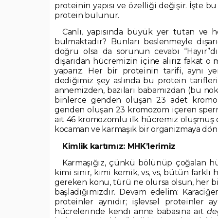
proteinin yapısı ve özelliği değişir. İşte bu
protein bulunur.
Canlı, yapısında büyük yer tutan ve he
bulmaktadır? Bunları beslenmeyle dışar
doğru olsa da sorunun cevabı “Hayır”dı
dışarıdan hücremizin içine alırız fakat o
yaparız. Her bir proteinin tarifi, aynı ye
dediğimiz şey aslında bu protein tarifler
annemizden, bazıları babamızdan (bu no
binlerce genden oluşan 23 adet kromo
genden oluşan 23 kromozom içeren sperm bi
ait 46 kromozomlu ilk hücremiz oluşmuş ol
kocaman ve karmaşık bir organizmaya dö
Kimlik kartımız: MHK’lerimiz
Karmaşığız, çünkü bölünüp çoğalan hücre
kimi sinir, kimi kemik, vs, vs, bütün fark
gereken konu, türü ne olursa olsun, her 
başladığımızdır. Devam edelim: Karaciğer,
proteinler aynıdır; işlevsel proteinler a
hücrelerinde kendi anne babasına ait
de