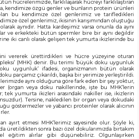
bütün hücrelerimizde, farklılaşarak hücreyi farklılaştıran
da, kendimize özgü genler ve bunların protein ürünleri
an bu kendimize özel genlerimiz ve tarifledikleri
endimize özel genlerimiz, ikisinin karışımından oluştuğu
larak aynıdır. Hatta kardeşimiz varsa onunla da aynı
r ve erkekteki bütün spermler bire bir aynı değildir
ine iki canlı olarak gelişen tek yumurta ikizlerinde bu
ni vererek ürettirdikleri ve hücre yüzeyine oturan
mpleksi’ (MHK) denir. Bu terimi ‘büyük doku uygunluk
i ‘doku uygunluk’ ifadesi, organizmanın bütün olarak
u parçamız çıkarıldı, başka bir yerimize yerleştirildi.
erimizde aynı olduğuna göre fark eden bir şey yoktur,
(organ veya doku nakillerinde, işte bu MHK’lerin
; tek yumurta ikizleri arasındaki nakiller ise, ikizlerin
nsuzdur). Tersine, nakledilen bir organ veya dokudaki
uğu göstermezler ve yabancı proteinler olarak alıcının
irler.
dan ayırt etmesi MHK’lerimiz sayesinde olur. Şöyle ki,
a üretildikten sonra bazı özel dokularımızda birtakım
el eğitim alırlar gibi düşünebiliriz. Olgunlaşırken