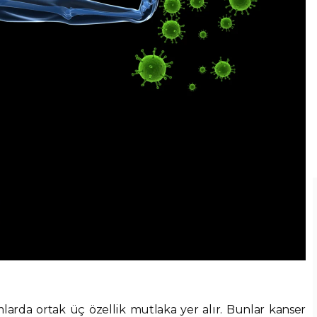
larda ortak üç özellik mutlaka yer alır. Bunlar kanser