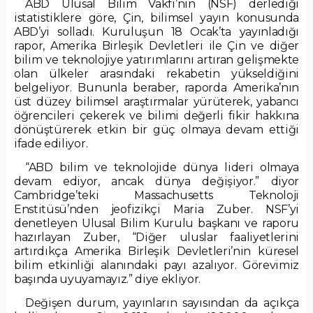
ABD Ulusal Bilim Vakfı’nın (NSF) derlediği
istatistiklere göre, Çin, bilimsel yayın konusunda
ABD’yi solladı. Kuruluşun 18 Ocak’ta yayınladığı
rapor, Amerika Birleşik Devletleri ile Çin ve diğer
bilim ve teknolojiye yatırımlarını artıran gelişmekte
olan ülkeler arasındaki rekabetin yükseldiğini
belgeliyor. Bununla beraber, raporda Amerika’nın
üst düzey bilimsel araştırmalar yürüterek, yabancı
öğrencileri çekerek ve bilimi değerli fikir hakkına
dönüştürerek etkin bir güç olmaya devam ettiği
ifade ediliyor.
“ABD bilim ve teknolojide dünya lideri olmaya
devam ediyor, ancak dünya değişiyor.” diyor
Cambridge’teki Massachusetts Teknoloji
Enstitüsü’nden jeofizikçi Maria Zuber. NSF’yi
denetleyen Ulusal Bilim Kurulu başkanı ve raporu
hazırlayan Zuber, “Diğer uluslar faaliyetlerini
artırdıkça Amerika Birleşik Devletleri’nin küresel
bilim etkinliği alanındaki payı azalıyor. Görevimiz
başında uyuyamayız.” diye ekliyor.
Değişen durum, yayınların sayısından da açıkça