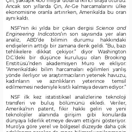
Çin, yaklaşık 400 milyar dolarla ikinci sıraya oturdu.
Ancak son yıllarda Çin, Ar-Ge harcamalarını ülke
ekonomisine oranla artırırken, Amerika’da bu oran
aynı kaldı.
NSF’nin iki yılda bir çıkan dergisi
Science and
Engineering Indicators
’ın son sayısında yer alan
analiz, ABD’de bilimin durumu hakkındaki
endişelerin arttığı bir zamana denk geldi. “Bu, bazı
tehlikelere dikkat çekiyor.” diyor Washington
D.C.’deki bir düşünce kuruluşu olan Brooking
Enstitüsü’nden akademisyen Muro ve ekliyor:
“Amerika’daki bilim harcamaları eğilimleri yanlış
yönde ilerliyor ve araştırmacıların yetenek havuzu,
kadınların ve azınlıkların yeterince temsil
edilmemesi nedeniyle kısıtlı kalmaya devam ediyor.”
NSF ilk kez istatistiksel analizlerine teknoloji
transferi ve buluş bölümünü ekledi. Veriler,
Amerika’nın patent, fikir hakkı geliri ve yeni
teknolojiler alanında girişim gibi konularda
dünyaya liderlik etmeye devam ettiğini gösteriyor.
Muro’ya göre yerel ve bölgesel düzeyde daha çok