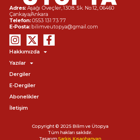
Adres:
Aşağı Öveçler, 1308. Sk. No:12, 06460
Çankaya/Ankara
Telefon:
0553 131 73 77
E-Posta:
bilimveutopya@gmail.com
Hakkımızda
Yazılar
Dergiler
E-Dergiler
Abonelikler
İletişim
Copyright © 2025 Bilim ve Ütopya
Tüm hakları saklıdır.
Paylaş:
ÖNCEKI YAZI
SONRAKI YAZI
Tasarım
Sarkis Kısaohanyan