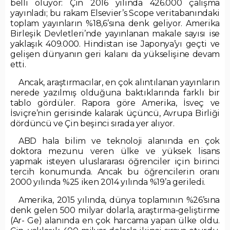
belli oluyor: Çin 2016 yılında 426.000 çalışma
yayınladı; bu rakam Elsevier’s Scope veritabanındaki
toplam yayınların %18,6’sına denk geliyor. Amerika
Birleşik Devletleri’nde yayınlanan makale sayısı ise
yaklaşık 409.000. Hindistan ise Japonya’yı geçti ve
gelişen dünyanın geri kalanı da yükselişine devam
etti.
Ancak, araştırmacılar, en çok alıntılanan yayınların
nerede yazılmış olduğuna baktıklarında farklı bir
tablo gördüler. Rapora göre Amerika, İsveç ve
İsviçre’nin gerisinde kalarak üçüncü, Avrupa Birliği
dördüncü ve Çin beşinci sırada yer alıyor.
ABD hala bilim ve teknoloji alanında en çok
doktora mezunu veren ülke ve yüksek lisans
yapmak isteyen uluslararası öğrenciler için birinci
tercih konumunda. Ancak bu öğrencilerin oranı
2000 yılında %25 iken 2014 yılında %19’a geriledi.
Amerika, 2015 yılında, dünya toplamının %26’sına
denk gelen 500 milyar dolarla, araştırma-geliştirme
(Ar- Ge) alanında en çok harcama yapan ülke oldu.