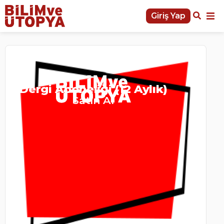
Giriş Yap
Dergi Aboneliği (12 Aylık)
Satın Al