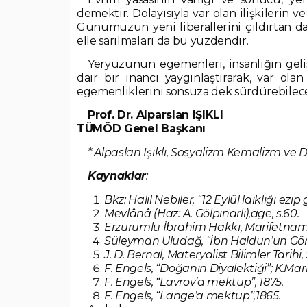
demektir. Dolayısıyla var olan ilişkilerin
Günümüzün yeni liberallerini çıldırtan d
elle sarılmaları da bu yüzdendir.
Yeryüzünün egemenleri, insanlığın gel
dair bir inancı yaygınlaştırarak, var olan
egemenliklerini sonsuza dek sürdürebilec
Prof. Dr. Alparslan IŞIKLI
TÜMÖD Genel Başkanı
* Alpaslan Işıklı, Sosyalizm Kemalizm ve D
Kaynaklar
:
Bkz: Halil Nebiler, “12 Eylül laikliği ez
Mevlânâ (Haz: A. Gölpınarlı),age, s.60.
Erzurumlu İbrahim Hakkı, Marifetname, 
Süleyman Uludağ, “İbn Haldun’un Görüş
J. D. Bernal, Materyalist Bilimler Tarihi,
F. Engels, “Doğanın Diyalektiği”; K.Mark
F. Engels, “Lavrov’a mektup”, 1875.
F. Engels, “Lange’a mektup”,1865.