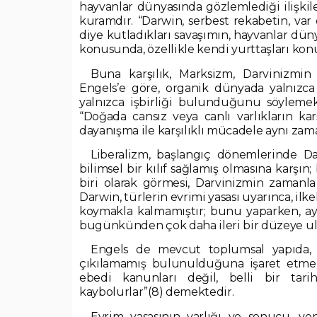
hayvanlar dünyasında gözlemlediği ilişkile
kuramdır. “Darwin, serbest rekabetin, var 
diye kutladıkları savaşımın, hayvanlar dü
konusunda, özellikle kendi yurttaşları konu
Buna karşılık, Marksizm, Darvinizmin
Engels’e göre, organik dünyada yalnızc
yalnızca işbirliği bulunduğunu söylemek
“Doğada cansız veya canlı varlıkların kar
dayanışma ile karşılıklı mücadele aynı za
Liberalizm, başlangıç dönemlerinde 
bilimsel bir kılıf sağlamış olmasına karşı
biri olarak görmesi, Darvinizmin zamanl
Darwin, türlerin evrimi yasası uyarınca, ilk
koymakla kalmamıştır; bunu yaparken, aynı
bugünkünden çok daha ileri bir düzeye ul
Engels de mevcut toplumsal yapıda, 
çıkılamamış bulunulduğuna işaret etmek
ebedi kanunları değil, belli bir tar
kaybolurlar”(8) demektedir.
Evrim yasasının varlığı ve sonucu, yen