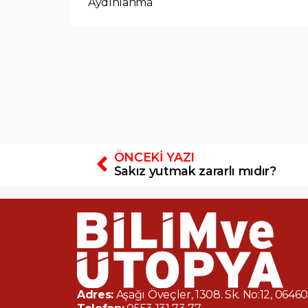
Aydınlanma
ÖNCEKI YAZI
Sakız yutmak zararlı mıdır?
Adres:
Aşağı Öveçler, 1308. Sk. No:12, 064