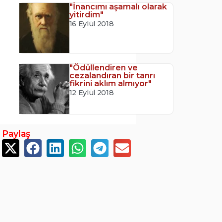
"İnancımı aşamalı olarak
yitirdim"
16 Eylül 2018
"Ödüllendiren ve
cezalandıran bir tanrı
fikrini aklım almıyor"
12 Eylül 2018
Paylaş