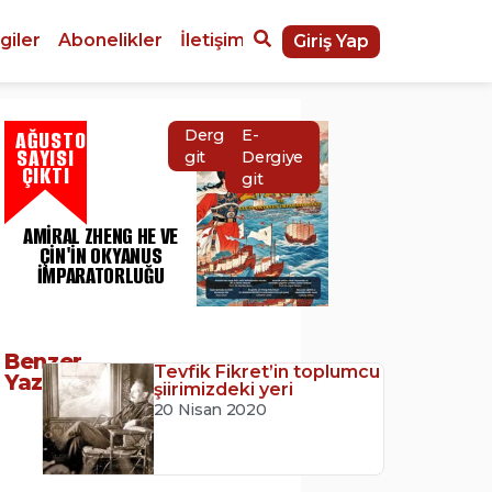
giler
Abonelikler
İletişim
Giriş Yap
AĞUSTOS
Dergiye
E-
SAYISI
git
Dergiye
ÇIKTI
git
AMIRAL ZHENG HE VE
ÇIN'IN OKYANUS
İMPARATORLUĞU
Benzer
Tevfik Fikret’in toplumcu
Yazılar
şiirimizdeki yeri
20 Nisan 2020