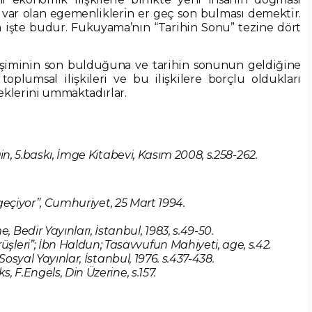
 ve var olan egemenliklerin er geç son bulması demektir.
a işte budur. Fukuyama’nın “Tarihin Sonu” tezine dört
işiminin son bulduğuna ve tarihin sonunun geldiğine
 toplumsal ilişkileri ve bu ilişkilere borçlu oldukları
eklerini ummaktadırlar.
in, 5.baskı, İmge Kitabevi, Kasım 2008, s.258-262.
ip geçiyor”, Cumhuriyet, 25 Mart 1994.
Bedir Yayınları, İstanbul, 1983, s.49-50.
leri”; İbn Haldun; Tasavvufun Mahiyeti, age, s.42.
 Sosyal Yayınlar, İstanbul, 1976. s.437-438.
s, F.Engels, Din Üzerine, s.157.