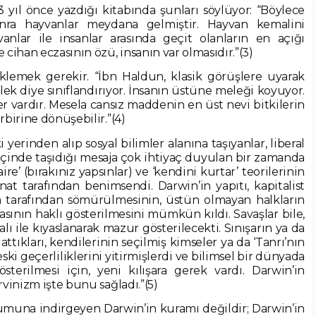
 yıl önce yazdığı kitabında şunları söylüyor: “Böylece
onra hayvanlar meydana gelmiştir. Hayvan kemalini
nlar ile insanlar arasında geçit olanların en açığı
ihan eczasının özü, insanın var olmasıdır.”(3)
klemek gerekir. “İbn Haldun, klasik görüşlere uyarak
elek diye sınıflandırıyor. İnsanın üstüne meleği koyuyor.
er vardır. Mesela cansız maddenin en üst nevi bitkilerin
rbirine dönüşebilir.”(4)
yerinden alıp sosyal bilimler alanına taşıyanlar, liberal
içinde taşıdığı mesaja çok ihtiyaç duyulan bir zamanda
aire’ (bırakınız yapsınlar) ve ‘kendini kurtar’ teorilerinin
nat tarafından benimsendi. Darwin’in yapıtı, kapitalist
n tarafından sömürülmesinin, üstün olmayan halkların
asının haklı gösterilmesini mümkün kıldı. Savaşlar bile,
lı ile kıyaslanarak mazur gösterilecekti. Sınışarın ya da
tıkları, kendilerinin seçilmiş kimseler ya da ‘Tanrı’nın
 eski geçerliliklerini yitirmişlerdi ve bilimsel bir dünyada
terilmesi için, yeni kılışara gerek vardı. Darwin’in
rvinizm işte bunu sağladı.”(5)
konumuna indirgeyen Darwin’in kuramı değildir; Darwin’in