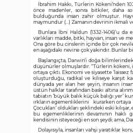
İbrahim Hakkı, Türlerin Kökeni’nden 103
önce madenler, sonra bitkiler, daha s
bulduğunda insan zahir olmuştur. Hayva
maymundur (…) Zamanın devrinin ikmali ve c
Bunlara İbni Haldun (1332-1406)’u da e
varlıkları madde, bitki, hayvan, insan ve m
Ona göre bu cinslerin içinde bir çok nevil
en aşağıdaki nevine çok yakındır. Bunlar bi
Başlangıçta, Darwin’i doğa bilimlerindeki 
düşünürler olmuşlardır. “Türlerin kökeni, 
ortaya çıktı. Ekonomi ve siyasette ‘laissez f
oluşturduğu, radikal ve kiliseye karşıt ka
dünyada yer alan her şeyin, insanın insa
üstün halklar tarafından baskı altına alınm
tabiatın ‘büyük balık küçük balığı yer’ kura
ırkların egemenliklerini kurarken ortaya at
Çocukları’ oldukları şeklindeki eski kılışar,
bu egemenliklerinin devamının haklı gös
kendisinin isteyeceği en son şeydi; ama, Da
Dolayısıyla, insanları vahşi yaratıklar 