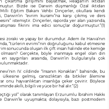
n çıkartma girişimini başlatmak, Reagan’ın iktidarı
muştur. Bizde ise Darwin düşmanlığı Özal iktidarı
illi Eğitim Bakanı Vehbi Dinçerler, okullara kendi
k, Darwin’in “evrim kuramı”na karşı çıkmış ve ders
sini” istemiştir. Dinçerler, raporda yer alan yazısında,
çatışması fikrini ima edici sonuçlar doğurmuştur.”(1)
mesi zoraki ve yapay bir durumdur. Adem ile Havva’nın
anda, “türlerin evrimi”nin doğruluğunu kabul etmesine
rim sonucunda oluşan ilk çift insan halinde ete kemiğe
olmasın? Gerçekte, böyle inanmaya engel olan din
 en saygınları arasında, Darwin’in bulgularıyla çok
bulunmaktadır.
evi’nin IV. cildinde “İnsanın Konakları” bahsinde, bu
r ülkesine gelmiş, cansızlıktan da bitkiler âlemine
rar onu hayvanlıktan insanlığa çeker çevirir. Böylece
nde akıllı, bilgili ve yüce bir hal alır.”(2)
seçtiği yol” olarak tanımlayan Erzurumlu İbrahim Hakkı
e Darwin’le uyuşmakta; dolayısıyla, bazı postmodern