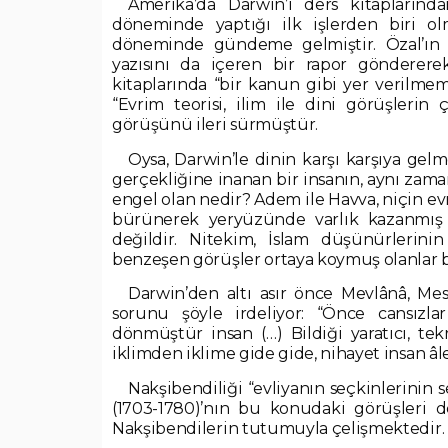
Amerika’da Darwin’i ders kitaplarında
döneminde yaptığı ilk işlerden biri ol
döneminde gündeme gelmiştir. Özal’ın M
yazısını da içeren bir rapor gönderere
kitaplarında “bir kanun gibi yer verilmeme
“Evrim teorisi, ilim ile dini görüşlerin 
görüşünü ileri sürmüştür.
Oysa, Darwin’le dinin karşı karşıya gel
gerçekliğine inanan bir insanın, aynı zam
engel olan nedir? Adem ile Havva, niçin ev
bürünerek yeryüzünde varlık kazanmış 
değildir. Nitekim, İslam düşünürlerinin
benzeşen görüşler ortaya koymuş olanlar 
Darwin’den altı asır önce Mevlânâ, Mesn
sorunu şöyle irdeliyor: “Önce cansızla
dönmüştür insan (…) Bildiği yaratıcı, tek
iklimden iklime gide gide, nihayet insan âlemi
Nakşibendiliği “evliyanın seçkinlerinin 
(1703-1780)’nın bu konudaki görüşleri d
Nakşibendilerin tutumuyla çelişmektedir.