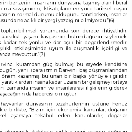
rin benzerini insanların dünyasına taşımış olan liberal
olma savaşımının, iktisatçıların en yüce tarihsel başarı
nyasının normal durumu olduğunu tanıtlarken, insanlar
sunda ne acıklı bir yergi yazdığını bilmiyordu.”(6)
 toplumbilimsel yorumunda son derece ihtiyatlıdır.
a karşılıklı yaşam kavgasının bulunduğunu söylemek,
 kadar tek yönlü ve dar açılı bir değerlendirmedir;
şılıklı etkileşiminde uyum ile düşmanlık, işbirliği ve
manda mevcuttur.”(7)
Darvinci kuramdan güç bulmuş; bu sayede kendisine
n; bugün, yeni liberalizmin Darwin’i baş düşmanlarından
a önem kazanmış bulunan bir başka yönüyle ilgilidir.
el yaratıklardan insana kadar uzanan bir gelişmeyi ortaya
 zamanda insanın ve insanlararası ilişkilerin giderek
aşacağının da habercisi olmuştur.
hayvanlar dünyasının tezahürlerinin üstüne henüz
le birlikte, “Bizim için ekonomik kanunlar, doğanın
ihsel aşamaya tekabül eden kanunlardır; doğarlar
i ekonomik ilişkilerle birlikte yeni insanın doğması