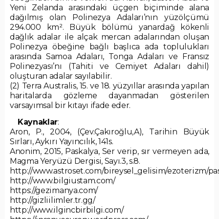
Yeni Zelanda arasındaki üçgen biçiminde alana
dağılmış olan Polinezya Adaları’nın yüzölçümü
294.000 km². Büyük bölümü yanardağ kökenli
dağlık adalar ile alçak mercan adalarından oluşan
Polinezya öbeğine bağlı başlıca ada toplulukları
arasında Samoa Adaları, Tonga Adaları ve Fransız
Polinezyası’nı (Tahiti ve Cemiyet Adaları dahil)
oluşturan adalar sayılabilir.
(2) Terra Australis, 15. ve 18. yüzyıllar arasında yapılan
haritalarda gözleme dayanmadan gösterilen
varsayımsal bir kıtayı ifade eder.
Kaynaklar
:
Aron, P., 2004, (Çev.Çakıroğlu,A), Tarihin Büyük
Sırları, Aykırı Yayıncılık, 141s.
Anonim, 2015, Paskalya, Ser verip, sır vermeyen ada,
Magma Yeryüzü Dergisi, Sayı.3, s.8.
http://www.astroset.com/bireysel_gelisim/ezoterizm/pa
http://www.bilgiustam.com/
https://gezimanya.com/
http://gizliilimler.tr.gg/
http://www.ilgincbirbilgi.com/