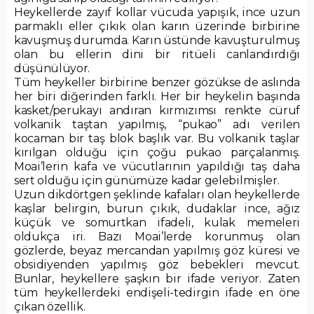
Heykellerde zayıf kollar vücuda yapışık, ince uzun
parmaklı eller çıkık olan karın üzerinde birbirine
kavuşmuş durumda. Karın üstünde kavuşturulmuş
olan bu ellerin dini bir ritüeli canlandırdığı
düşünülüyor.
Tüm heykeller birbirine benzer gözükse de aslında
her biri diğerinden farklı. Her bir heykelin başında
kasket/perukayı andıran kırmızımsı renkte cüruf
volkanik taştan yapılmış, “pukao” adı verilen
kocaman bir taş blok başlık var. Bu volkanik taşlar
kırılgan olduğu için çoğu pukao parçalanmış.
Moai’lerin kafa ve vücutlarının yapıldığı taş daha
sert olduğu için günümüze kadar gelebilmişler.
Uzun dikdörtgen şeklinde kafaları olan heykellerde
kaşlar belirgin, burun çıkık, dudaklar ince, ağız
küçük ve somurtkan ifadeli, kulak memeleri
oldukça iri. Bazı Moai’lerde korunmuş olan
gözlerde, beyaz mercandan yapılmış göz küresi ve
obsidiyenden yapılmış göz bebekleri mevcut.
Bunlar, heykellere şaşkın bir ifade veriyor. Zaten
tüm heykellerdeki endişeli-tedirgin ifade en öne
çıkan özellik.