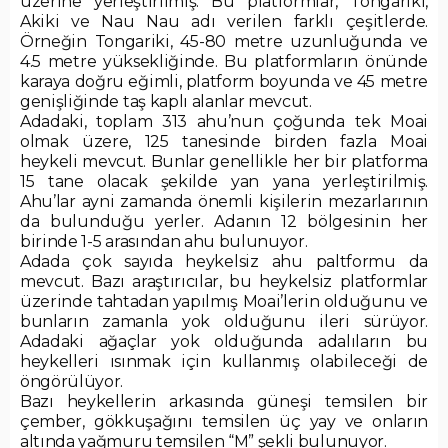
üzerine yerleştirilmiş. Bu platformlar, Tongariki,
Akiki ve Nau Nau adı verilen farklı çeşitlerde.
Örneğin Tongariki, 45-80 metre uzunluğunda ve
4.5 metre yüksekliğinde. Bu platformların önünde
karaya doğru eğimli, platform boyunda ve 45 metre
genişliğinde taş kaplı alanlar mevcut.
Adadaki, toplam 313 ahu’nun çoğunda tek Moai
olmak üzere, 125 tanesinde birden fazla Moai
heykeli mevcut. Bunlar genellikle her bir platforma
15 tane olacak şekilde yan yana yerleştirilmiş.
Ahu’lar ayni zamanda önemli kişilerin mezarlarının
da bulunduğu yerler. Adanın 12 bölgesinin her
birinde 1-5 arasından ahu bulunuyor.
Adada çok sayıda heykelsiz ahu paltformu da
mevcut. Bazı araştırıcılar, bu heykelsiz platformlar
üzerinde tahtadan yapılmış Moai’lerin olduğunu ve
bunların zamanla yok olduğunu ileri sürüyor.
Adadaki ağaçlar yok olduğunda adalıların bu
heykelleri ısınmak için kullanmış olabileceği de
öngörülüyor.
Bazı heykellerin arkasında güneşi temsilen bir
çember, gökkuşağını temsilen üç yay ve onların
altında yağmuru temsilen “M” şekli bulunuyor.