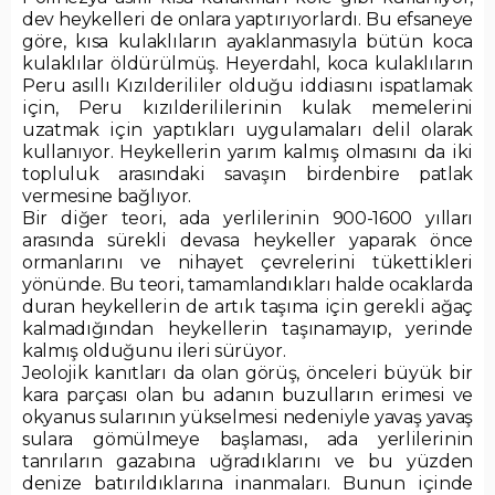
dev heykelleri de onlara yaptırıyorlardı. Bu efsaneye
göre, kısa kulaklıların ayaklanmasıyla bütün koca
kulaklılar öldürülmüş. Heyerdahl, koca kulaklıların
Peru asıllı Kızılderililer olduğu iddiasını ispatlamak
için, Peru kızılderililerinin kulak memelerini
uzatmak için yaptıkları uygulamaları delil olarak
kullanıyor. Heykellerin yarım kalmış olmasını da iki
topluluk arasındaki savaşın birdenbire patlak
vermesine bağlıyor.
Bir diğer teori, ada yerlilerinin 900-1600 yılları
arasında sürekli devasa heykeller yaparak önce
ormanlarını ve nihayet çevrelerini tükettikleri
yönünde. Bu teori, tamamlandıkları halde ocaklarda
duran heykellerin de artık taşıma için gerekli ağaç
kalmadığından heykellerin taşınamayıp, yerinde
kalmış olduğunu ileri sürüyor.
Jeolojik kanıtları da olan görüş, önceleri büyük bir
kara parçası olan bu adanın buzulların erimesi ve
okyanus sularının yükselmesi nedeniyle yavaş yavaş
sulara gömülmeye başlaması, ada yerlilerinin
tanrıların gazabına uğradıklarını ve bu yüzden
denize batırıldıklarına inanmaları. Bunun içinde