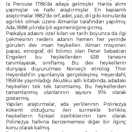
la Perouse 1786’da adaya gelmişler. Harita alımı
yapmışlar ve halkı araştırmışlar. En kapsamlı
araştırmalar 1882’de örf, adet, yazı, dil gibi konularda
ağırlıklı olmak üzere Almanlar tarafından yapılmış.
Ada, 1888 yılında Şili egemenliğine girmiş.
Paskalya adasını özel kılan ve tarih boyunca da ilgi
çekmesinin nedeni adanın hemen her yerinde
görülen dev insan heykelleri. Alman misyoner,
papaz, etnograf, dil bilimci olan Peter Sebastian
Engelert bu heykellerden 638 tanesini
tanımlayarak, sınıflamış. Bu dev heykellerin
dünyaya duyurulması Norveçli etnolog Thor
Heyerdahl’ın yayınlarıyla gerçekleşmiş. Heyerdahl,
1958’de yayımladığı AkuAku adlı kitabında, adadaki
heykelleri tek tek tanımlamış. Bu heykellerden
tamamlanmış olanlarının sayısını 974 olarak
göstermiş.
Yapılan araştırmalar, ada yerlilerinin Polinezya
kökenli olduğunu ileri sürmekle birlikte,
heykellerin fiziksel özelliklerinin tam olarak
Polinezya halkına benzememesi diğer bir ilginç
konu olarak kalmış.