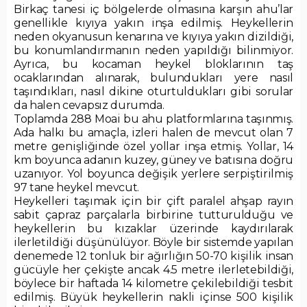
Birkaç tanesi iç bölgelerde olmasına karşın ahu’lar
genellikle kıyıya yakın inşa edilmiş. Heykellerin
neden okyanusun kenarına ve kıyıya yakın dizildiği,
bu konumlandırmanın neden yapıldığı bilinmiyor.
Ayrıca, bu kocaman heykel bloklarının taş
ocaklarından alınarak, bulundukları yere nasıl
taşındıkları, nasıl dikine oturtuldukları gibi sorular
da halen cevapsız durumda.
Toplamda 288 Moai bu ahu platformlarına taşınmış.
Ada halkı bu amaçla, izleri halen de mevcut olan 7
metre genişliğinde özel yollar inşa etmiş. Yollar, 14
km boyunca adanın kuzey, güney ve batısına doğru
uzanıyor. Yol boyunca değişik yerlere serpiştirilmiş
97 tane heykel mevcut.
Heykelleri taşımak için bir çift paralel ahşap rayın
sabit çapraz parçalarla birbirine tutturulduğu ve
heykellerin bu kızaklar üzerinde kaydırılarak
ilerletildiği düşünülüyor. Böyle bir sistemde yapılan
denemede 12 tonluk bir ağırlığın 50-70 kişilik insan
gücüyle her çekişte ancak 4.5 metre ilerletebildiği,
böylece bir haftada 14 kilometre çekilebildiği tesbit
edilmiş. Büyük heykellerin nakli içinse 500 kişilik