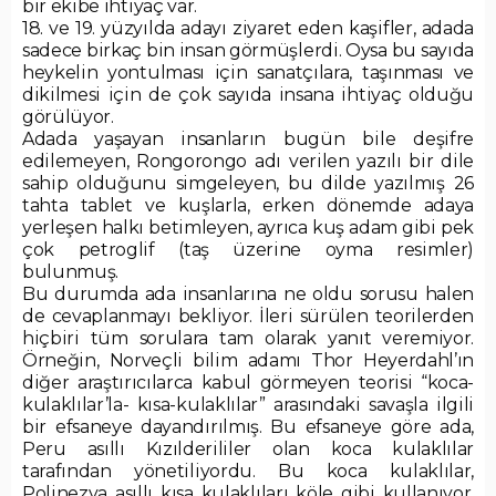
bir ekibe ihtiyaç var.
18. ve 19. yüzyılda adayı ziyaret eden kaşifler, adada
sadece birkaç bin insan görmüşlerdi. Oysa bu sayıda
heykelin yontulması için sanatçılara, taşınması ve
dikilmesi için de çok sayıda insana ihtiyaç olduğu
görülüyor.
Adada yaşayan insanların bugün bile deşifre
edilemeyen, Rongorongo adı verilen yazılı bir dile
sahip olduğunu simgeleyen, bu dilde yazılmış 26
tahta tablet ve kuşlarla, erken dönemde adaya
yerleşen halkı betimleyen, ayrıca kuş adam gibi pek
çok petroglif (taş üzerine oyma resimler)
bulunmuş.
Bu durumda ada insanlarına ne oldu sorusu halen
de cevaplanmayı bekliyor. İleri sürülen teorilerden
hiçbiri tüm sorulara tam olarak yanıt veremiyor.
Örneğin, Norveçli bilim adamı Thor Heyerdahl’ın
diğer araştırıcılarca kabul görmeyen teorisi “koca-
kulaklılar’la- kısa-kulaklılar” arasındaki savaşla ilgili
bir efsaneye dayandırılmış. Bu efsaneye göre ada,
Peru asıllı Kızılderililer olan koca kulaklılar
tarafından yönetiliyordu. Bu koca kulaklılar,
Polinezya asıllı kısa kulaklıları köle gibi kullanıyor,