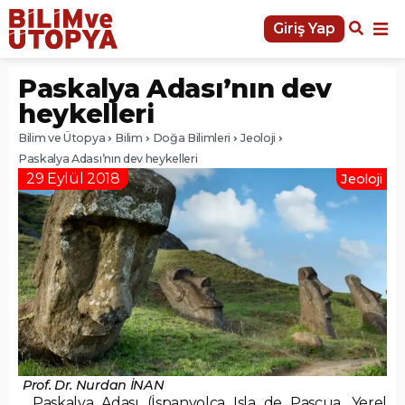
Giriş Yap
Paskalya Adası’nın dev
heykelleri
Bilim ve Ütopya
Bilim
Doğa Bilimleri
Jeoloji
Paskalya Adası’nın dev heykelleri
29 Eylül 2018
Jeoloji
Prof. Dr. Nurdan İNAN
Paskalya Adası (İspanyolca Isla de Pascua, Yerel