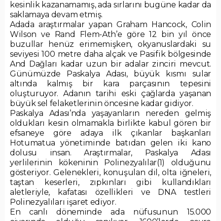
kesinlik kazanamamış, ada sırlarını bugüne kadar da
saklamaya devam etmiş.
Adada araştırmalar yapan Graham Hancock, Colin
Wilson ve Rand Flem-Ath’e göre 12 bin yıl önce
buzullar henüz erimemişken, okyanuslardaki su
seviyesi 100 metre daha alçak ve Pasifik bölgesinde
And Dağları kadar uzun bir adalar zinciri mevcut.
Günümüzde Paskalya Adası, büyük kısmı sular
altında kalmış bir kara parçasının tepesini
oluşturuyor. Adanın tarihi eski çağlarda yaşanan
büyük sel felaketlerinin öncesine kadar gidiyor.
Paskalya Adası’nda yaşayanların nereden gelmiş
oldukları kesin olmamakla birlikte kabul gören bir
efsaneye göre adaya ilk çıkanlar başkanları
Hotumatua yönetiminde batıdan gelen iki kano
dolusu insan. Araştırmalar, Paskalya Adası
yerlilerinin kökeninin Polinezyalılar(1) olduğunu
gösteriyor. Gelenekleri, konuşulan dil, olta iğneleri,
taştan keserleri, zıpkınları gibi kullandıkları
aletleriyle, kafatası özellikleri ve DNA testleri
Polinezyalıları işaret ediyor.
En canlı döneminde ada nüfusunun 15.000