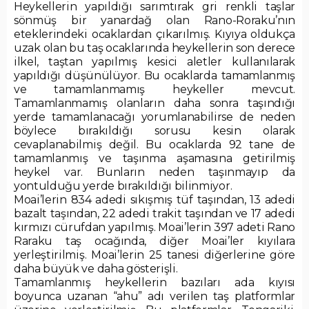
Heykellerin yapıldığı sarımtırak gri renkli taşlar
sönmüş bir yanardağ olan Rano-Roraku’nın
eteklerindeki ocaklardan çıkarılmış. Kıyıya oldukça
uzak olan bu taş ocaklarında heykellerin son derece
ilkel, taştan yapılmış kesici aletler kullanılarak
yapıldığı düşünülüyor. Bu ocaklarda tamamlanmış
ve tamamlanmamış heykeller mevcut.
Tamamlanmamış olanların daha sonra taşındığı
yerde tamamlanacağı yorumlanabilirse de neden
böylece bırakıldığı sorusu kesin olarak
cevaplanabilmiş değil. Bu ocaklarda 92 tane de
tamamlanmış ve taşınma aşamasına getirilmiş
heykel var. Bunların neden taşınmayıp da
yontulduğu yerde bırakıldığı bilinmiyor.
Moai’lerin 834 adedi sıkışmış tüf taşından, 13 adedi
bazalt taşından, 22 adedi trakit taşından ve 17 adedi
kırmızı cürufdan yapılmış. Moai’lerin 397 adeti Rano
Raraku taş ocağında, diğer Moai’ler kıyılara
yerleştirilmiş. Moai’lerin 25 tanesi diğerlerine göre
daha büyük ve daha gösterişli.
Tamamlanmış heykellerin bazıları ada kıyısı
boyunca uzanan “ahu” adı verilen taş platformlar