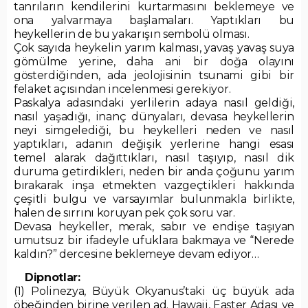
tanrıların kendilerini kurtarmasını beklemeye ve
ona yalvarmaya başlamaları. Yaptıkları bu
heykellerin de bu yakarışın sembolü olması.
Çok sayıda heykelin yarım kalması, yavaş yavaş suya
gömülme yerine, daha ani bir doğa olayını
gösterdiğinden, ada jeolojisinin tsunami gibi bir
felaket açısından incelenmesi gerekiyor.
Paskalya adasındaki yerlilerin adaya nasıl geldiği,
nasıl yaşadığı, inanç dünyaları, devasa heykellerin
neyi simgelediği, bu heykelleri neden ve nasıl
yaptıkları, adanın değişik yerlerine hangi esası
temel alarak dağıttıkları, nasıl taşıyıp, nasıl dik
duruma getirdikleri, neden bir anda çoğunu yarım
bırakarak inşa etmekten vazgeçtikleri hakkında
çeşitli bulgu ve varsayımlar bulunmakla birlikte,
halen de sırrını koruyan pek çok soru var.
Devasa heykeller, merak, sabır ve endişe taşıyan
umutsuz bir ifadeyle ufuklara bakmaya ve “Nerede
kaldın?” dercesine beklemeye devam ediyor…
Dipnotlar:
(1) Polinezya, Büyük Okyanus’taki üç büyük ada
öbeğinden birine verilen ad. Hawaii, Easter Adası ve