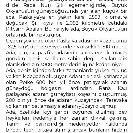
dilde Rapa Nui) Şili egemenliğinde, Büyük
Okyanus’un güneydoğusunda yer alan küçük bir
ada. Paskalya’ya en yakın kara 3.599 kilometre
doğudaki Şili kıyısı ile 2.092 kilometre batıdaki
Pitcairn Adaları. Bu haliyle ada, Büyük Okyanus’un
ortasında bir nokta gibi.
Üçgen şeklinde olan Paskalya adasının yüzölçümü
162,5 km², deniz seviyesinden yüksekliği 510 metre.
Ada, birçok pasifik adasında karakteristik olarak
görülen geniş sahillere sahip değil. Kıyıları dik
olarak denizin 3000 metre derinliğine kadar iniyor.
Ada, deniz içinden farklı zamanlarda yükselmiş üç
volkanik dağdan oluşuyor. Adanın en eski yanardağı
olan Poike 600 bin yıl önce patlayarak adanın
güneydoğu bölgesini, ardından Rana Kau
patlayarak adanın güneybatı köşesini oluşturmuş.
200 bin yıl önce de adanın kuzeyindeki Terevaka
volkanının patlamasıyla adanın yüzeyi oluşmuş.
Ada, özellikle kıyı şeridi boyunca dizilmiş dev
heykelleri nedeniyle her zaman dikkat çekmiş.
Tarihi ve barındırdığı medeniyetler hakkında
birçok teori ortaya atılmış ancak bunların hiçbiri