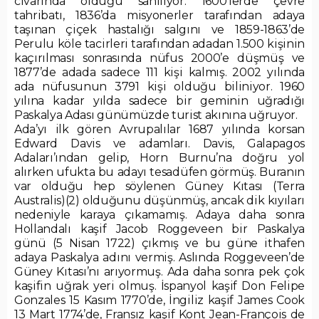
civarında olduğu sanılıyor. 1600’lerde çevre
tahribatı, 1836’da misyonerler tarafından adaya
taşınan çiçek hastalığı salgını ve 1859-1863’de
Perulu köle tacirleri tarafından adadan 1.500 kişinin
kaçırılması sonrasında nüfus 2000’e düşmüş ve
1877’de adada sadece 111 kişi kalmış. 2002 yılında
ada nüfusunun 3791 kişi olduğu biliniyor. 1960
yılına kadar yılda sadece bir geminin uğradığı
Paskalya Adası günümüzde turist akınına uğruyor.
Ada’yı ilk gören Avrupalılar 1687 yılında korsan
Edward Davis ve adamları. Davis, Galapagos
Adaları’ından gelip, Horn Burnu’na doğru yol
alırken ufukta bu adayı tesadüfen görmüş. Buranın
var olduğu hep söylenen Güney Kıtası (Terra
Australis)(2) olduğunu düşünmüş, ancak dik kıyıları
nedeniyle karaya çıkamamış. Adaya daha sonra
Hollandalı kaşif Jacob Roggeveen bir Paskalya
günü (5 Nisan 1722) çıkmış ve bu güne ithafen
adaya Paskalya adını vermiş. Aslında Roggeveen’de
Güney Kıtası’nı arıyormuş. Ada daha sonra pek çok
kaşifin uğrak yeri olmuş. İspanyol kaşif Don Felipe
Gonzales 15 Kasım 1770’de, İngiliz kaşif James Cook
13 Mart 1774’de, Fransız kaşif Kont Jean-François de