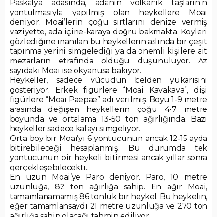
Paskalya adasında, adanın volkanik taşlarının
yontulmasıyla yapılmış olan heykellere Moai
deniyor. Moai’lerin çoğu sırtlarını denize vermiş
vaziyette, ada içine-karaya doğru bakmakta. Köyleri
gözlediğine inanılan bu heykellerin aslında bir çeşit
tapınma yerini simgelediği ya da önemli kişilere ait
mezarların etrafında olduğu düşünülüyor. Az
sayıdaki Moai ise okyanusa bakıyor.
Heykeller, sadece vücudun belden yukarısını
gösteriyor. Erkek figürlere “Moai Kavakava”, dişi
figürlere “Moai Paepae” adı verilmiş. Boyu 1-9 metre
arasında değişen heykellerin çoğu 4-7 metre
boyunda ve ortalama 13-50 ton ağırlığında. Bazı
heykeller sadece kafayı simgeliyor.
Orta boy bir Moai’yi 6 yontucunun ancak 12-15 ayda
bitirebileceği hesaplanmış. Bu durumda tek
yontucunun bir heykeli bitirmesi ancak yıllar sonra
gerçekleşebilecekti..
En uzun Moai’ye Paro deniyor. Paro, 10 metre
uzunluğa, 82 ton ağırlığa sahip. En ağır Moai,
tamamlanamamış 86 tonluk bir heykel. Bu heykelin,
eğer tamamlansaydı 21 metre uzunluğa ve 270 ton
ağırlığa sahip olacağı tahmin ediliyor.