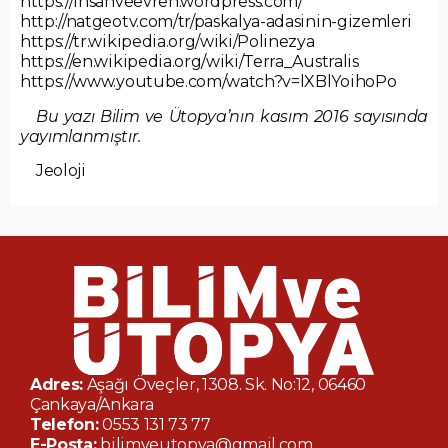
https://insanveevren.wordpress.com/
http://natgeotv.com/tr/paskalya-adasinin-gizemleri
https://tr.wikipedia.org/wiki/Polinezya
https://en.wikipedia.org/wiki/Terra_Australis
https://www.youtube.com/watch?v=lXBlYoihoPo
Bu yazı Bilim ve Ütopya’nın kasım 2016 sayısında
yayımlanmıştır.
Jeoloji
Adres:
Aşağı Öveçler, 1308. Sk. No:12, 06460
Çankaya/Ankara
Telefon:
0553 131 73 77
E-Posta:
bilimveutopya@gmail.com