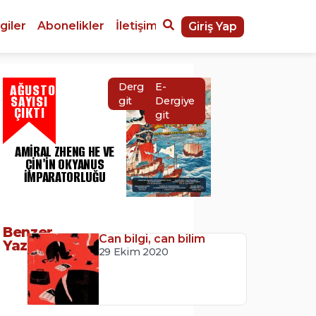
giler
Abonelikler
İletişim
Giriş Yap
AĞUSTOS
Dergiye
E-
SAYISI
git
Dergiye
ÇIKTI
git
AMIRAL ZHENG HE VE
ÇIN'IN OKYANUS
İMPARATORLUĞU
Benzer
Can bilgi, can bilim
Yazılar
29 Ekim 2020