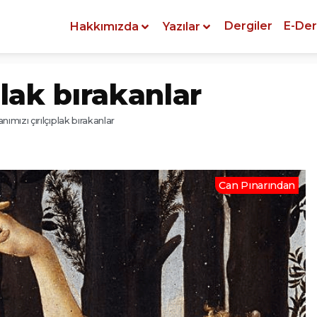
Dergiler
E-Der
Hakkımızda
Yazılar
plak bırakanlar
nımızı çırılçıplak bırakanlar
Can Pınarından