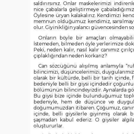
saldırırsınız. Onlar maskelerimizi indiren
nice çabalarla geliştirmeye çabaladığımı
Öylesine üryan kalakalırız. Kendimizi ken
memnun olduğumuz kendimiz, sarsılmaya b
olur. Giyinikliğin yalancı güvencesinden 
Onların böyle bir amaçları olmayabili
İstemeden, bilmeden öyle yerlerimize doku
Peki, neden kalır, nasıl kalır canımız çırı
çıplaklığından neden korkarız?
Can sözcüğünü alışılmış anlamıyla “r
bilincimizi, düşüncelerimizi, duygularımız
olarak bir kültürde, belli bir tarih içinde
bedeniyle belli bir giysi içindedir çoğunl
bölümünün bilincindeyizdir. Aynalarda g
Bu giysi bize içinde bulunduğumuz topl
bedeniyle, hem de düşünce ve duygularıyl
doğumumuzdan itibaren. Çoğumuz, canımızı
içinde, belli giysilerle giyinmiş olara
şaşmadan kabul ederiz. O giysiler algıla
oluştururlar.