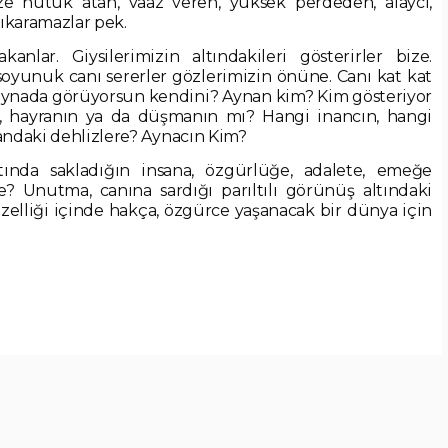
ize nutuk atan, vaaz veren, yüksek perdeden, alaycı,
 çıkaramazlar pek.
kanlar. Giysilerimizin altındakileri gösterirler bize.
oyunuk canı sererler gözlerimizin önüne. Canı kat kat
 aynada görüyorsun kendini? Aynan kim? Kim gösteriyor
n, hayranın ya da düşmanın mı? Hangi inancın, hangi
andaki dehlizlere? Aynacın Kim?
altında sakladığın insana, özgürlüğe, adalete, emeğe
e? Unutma, canına sardığı parıltılı görünüş altındaki
zelliği içinde hakça, özgürce yaşanacak bir dünya için