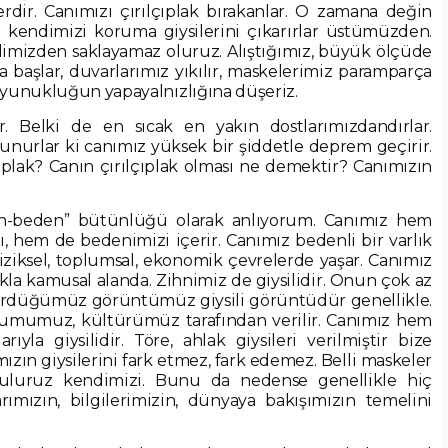
lerdir. Canımızı çırılçıplak bırakanlar. O zamana değin
z kendimizi koruma giysilerini çıkarırlar üstümüzden.
dimizden saklayamaz oluruz. Alıştığımız, büyük ölçüde
aşlar, duvarlarımız yıkılır, maskelerimiz paramparça
soyunukluğun yapayalnızlığına düşeriz.
r. Belki de en sıcak en yakın dostlarımızdandırlar.
nurlar ki canımız yüksek bir şiddetle deprem geçirir.
lçıplak? Canın çırılçıplak olması ne demektir? Canımızın
uh-beden” bütünlüğü olarak anlıyorum. Canımız hem
ı, hem de bedenimizi içerir. Canımız bedenli bir varlık
, fiziksel, toplumsal, ekonomik çevrelerde yaşar. Canımız
ukla kamusal alanda. Zihnimiz de giysilidir. Onun çok az
ördüğümüz görüntümüz giysili görüntüdür genellikle.
umumuz, kültürümüz tarafından verilir. Canımız hem
a giysilidir. Töre, ahlak giysileri verilmiştir bize
n giysilerini fark etmez, fark edemez. Belli maskeler
k buluruz kendimizi. Bunu da nedense genellikle hiç
rımızın, bilgilerimizin, dünyaya bakışımızın temelini