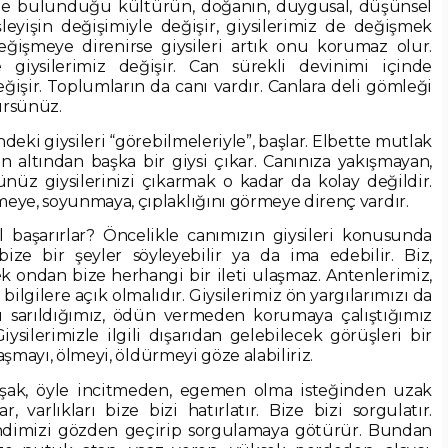
çinde bulunduğu kültürün, doğanın, duygusal, düşünsel
şleyişin değişimiyle değişir, giysilerimiz de değişmek
 değişmeye direnirse giysileri artık onu korumaz olur.
e giysilerimiz değişir. Can sürekli devinimi içinde
işir. Toplumların da canı vardır. Canlara deli gömleği
ürsünüz.
deki giysileri “görebilmeleriyle”, başlar. Elbette mutlak
zin altından başka bir giysi çıkar. Canınıza yakışmayan,
üz giysilerinizi çıkarmak o kadar da kolay değildir.
eye, soyunmaya, çıplaklığını görmeye direnç vardır.
l başarırlar? Öncelikle canımızın giysileri konusunda
bize bir şeyler söyleyebilir ya da ima edebilir. Biz,
ondan bize herhangi bir ileti ulaşmaz. Antenlerimiz,
 bilgilere açık olmalıdır. Giysilerimiz ön yargılarımızı da
kı sarıldığımız, ödün vermeden korumaya çalıştığımız
ysilerimizle ilgili dışarıdan gelebilecek görüşleri bir
aşmayı, ölmeyi, öldürmeyi göze alabiliriz.
muşak, öyle incitmeden, egemen olma isteğinden uzak
r, varlıkları bize bizi hatırlatır. Bize bizi sorgulatır.
endimizi gözden geçirip sorgulamaya götürür. Bundan