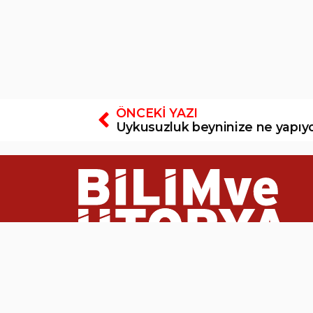
ÖNCEKI YAZI
Uykusuzluk beyninize ne yapıy
Adres:
Aşağı Öveçler, 1308. Sk. No:12, 064
Telefon:
0553 131 73 77
E-Posta:
bilimveutopya@gmail.com