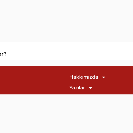
or?
Hakkımızda
Yazılar
Dergiler
60 Çankaya/Ankara
E-Dergiler
Abonelikler
İletişim