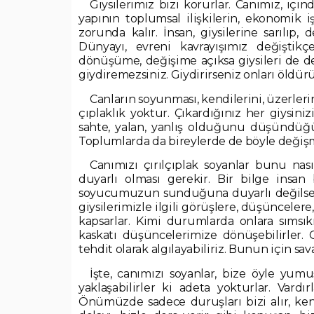
Giysilerimiz bizi korurlar. Canımız, i
yapının toplumsal ilişkilerin, ekonomik i
zorunda kalır. İnsan, giysilerine sarılıp,
Dünyayı, evreni kavrayışımız değiştikç
dönüşüme, değişime açıksa giysileri de değ
giydiremezsiniz. Giydirirseniz onları öldür
Canların soyunması, kendilerini, üzerlerin
çıplaklık yoktur. Çıkardığınız her giysini
sahte, yalan, yanlış olduğunu düşündüğün
Toplumlarda da bireylerde de böyle değişm
Canımızı çırılçıplak soyanlar bunu nası
duyarlı olması gerekir. Bir bilge insan 
soyucumuzun sunduğuna duyarlı değilsek 
giysilerimizle ilgili görüşlere, düşüncelere,
kapsarlar. Kimi durumlarda onlara sımsı
kaskatı düşüncelerimize dönüşebilirler. Gi
tehdit olarak algılayabiliriz. Bunun için sav
İşte, canımızı soyanlar, bize öyle yu
yaklaşabilirler ki adeta yokturlar. Vardırla
Önümüzde sadece duruşları bizi alır, k