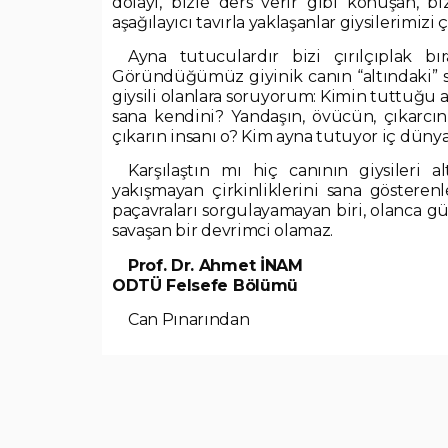
dolayı, bizle ders verir gibi konuşan, b
aşağılayıcı tavırla yaklaşanlar giysilerimizi
Ayna tutuculardır bizi çırılçıplak bıra
Göründüğümüz giyinik canın “altındaki” s
giysili olanlara soruyorum: Kimin tuttuğu
sana kendini? Yandaşın, övücün, çıkarcı
çıkarın insanı o? Kim ayna tutuyor iç düny
Karşılaştın mı hiç canının giysileri 
yakışmayan çirkinliklerini sana gösterenl
paçavraları sorgulayamayan biri, olanca gü
savaşan bir devrimci olamaz.
Prof. Dr. Ahmet İNAM
ODTÜ Felsefe Bölümü
Can Pınarından