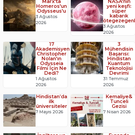
Marx'ta
NASA'nın
Homeros'un
yeni keşfi:
Odysseus'u
süper
kabarık
3 Ağustos
ötegezegenl
2026
3 Ağustos
2026
17
3
Akademisyen
Mühendisin
Christopher
Başarısı:
Nolan'ın
Hindistan
Odysseia
Kuantum
Filmi İçin Ne
Teknolojisi
Dedi?
Devrimi
1 Ağustos
31 Temmuz
2026
2026
Hindistan’da
Kemaliye&
ilk
Tunceli
üniversiteler
Gezisi
7 Mayıs 2026
7 Nisan 2026