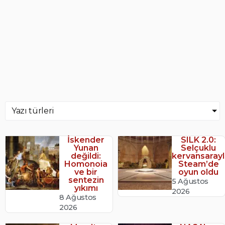
Yazı türleri
İskender
SILK 2.0:
Yunan
Selçuklu
değildi:
kervansarayl
Homonoia
Steam’de
ve bir
oyun oldu
sentezin
5 Ağustos
yıkımı
2026
8 Ağustos
2026