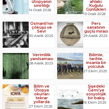
ütopyanın
ahlakı:
sınırlılığı
Kuğulu
Günlükleri
14 Ocak 2026
13 Ocak 2026
Osmanlı'nın
Pers
çöküşü ve
sanatının
Sevr
güçlü mirası
30 Aralık 2025
29 Aralık 2025
Verimlilik
Bilimle,
yanılsaması
tarihle,
insanla bir
28 Aralık 2025
yolculuk
27 Ekim 2025
Bilim ve
Şişedeki
Ütopya
Gemi’ye
okurları
sosyolojik
tekrar
bir bakış
yollarda
16 Ekim 2025
27 Ekim 2025