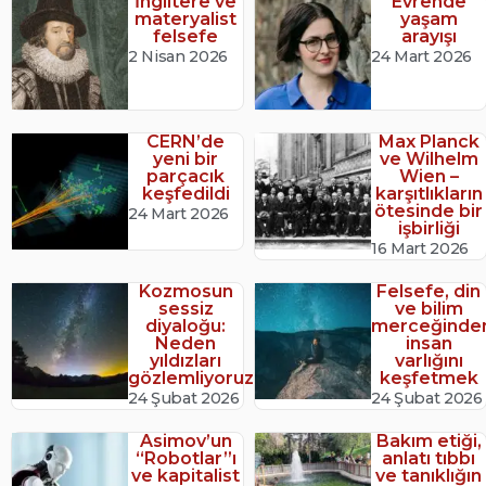
İngiltere ve
Evrende
materyalist
yaşam
felsefe
arayışı
2 Nisan 2026
24 Mart 2026
CERN’de
Max Planck
yeni bir
ve Wilhelm
parçacık
Wien –
keşfedildi
karşıtlıkların
ötesinde bir
24 Mart 2026
işbirliği
16 Mart 2026
Kozmosun
Felsefe, din
sessiz
ve bilim
diyaloğu:
merceğinde
Neden
insan
yıldızları
varlığını
gözlemliyoruz?
keşfetmek
24 Şubat 2026
24 Şubat 2026
Asimov’un
Bakım etiği,
“Robotlar”ı
anlatı tıbbı
ve kapitalist
ve tanıklığın