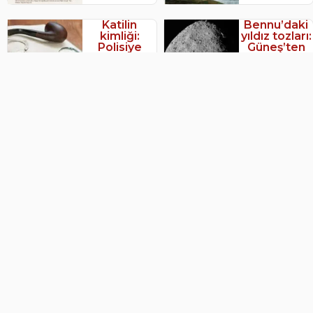
Katilin
Bennu’daki
kimliği:
yıldız tozları:
Polisiye
Güneş’ten
oyunlardan
önceki
varoluşun
evrenin izleri
sorgusuna
20 Eylül 2025
25 Eylül 2025
Adres:
Aşağı Öveçler, 1308. Sk. No:12, 06460
Çankaya/Ankara
Telefon:
0553 131 73 77
E-Posta:
bilimveutopya@gmail.com