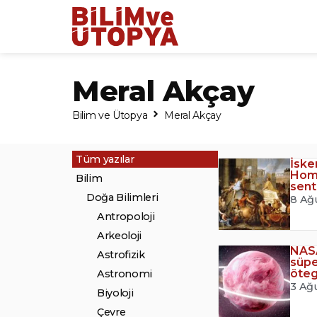
Meral Akçay
Bilim ve Ütopya
Meral Akçay
Tüm yazılar
İske
Homo
Bilim
sent
Doğa Bilimleri
8 Ağ
Antropoloji
Arkeoloji
NASA
Astrofizik
süpe
öte
Astronomi
3 Ağ
Biyoloji
Çevre