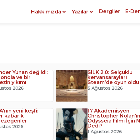
Dergiler
E-Der
Hakkımızda
Yazılar
nder Yunan değildi:
SILK 2.0: Selçuklu
noia ve bir
kervansarayları
ezin yıkımı
Steam’de oyun oldu
ustos 2026
5 Ağustos 2026
'nın yeni keşfi:
17 Akademisyen
r kabarık
Christopher Nolan'ı
gezegenler
Odysseia Filmi İçin 
Dedi?
ustos 2026
1 Ağustos 2026