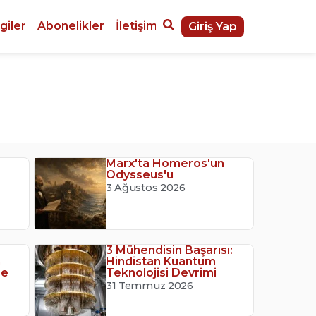
giler
Abonelikler
İletişim
Giriş Yap
Marx'ta Homeros'un
Odysseus'u
3 Ağustos 2026
3 Mühendisin Başarısı:
n
Hindistan Kuantum
Ne
Teknolojisi Devrimi
31 Temmuz 2026