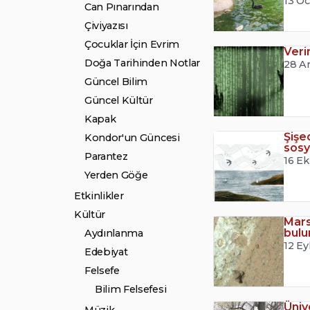
13 O
Can Pınarından
Çiviyazısı
Çocuklar İçin Evrim
Veri
Doğa Tarihinden Notlar
28 Ar
Güncel Bilim
Güncel Kültür
Kapak
Şişe
Kondor'un Güncesi
sosy
Parantez
16 E
Yerden Göğe
Etkinlikler
Kültür
Mars
bul
Aydınlanma
12 Ey
Edebiyat
Felsefe
Bilim Felsefesi
Üniv