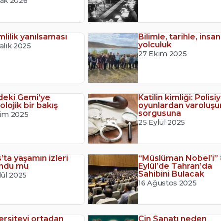
cak 2026
mlilik yanılsaması
Bilimle, tarihle, insan
yolculuk
alık 2025
27 Ekim 2025
deki Gemi’ye
Katilin kimliği: Polisi
olojik bir bakış
oyunlardan varoluşu
sorgusuna
kim 2025
25 Eylül 2025
’ta yaşamın izleri
“Müslüman Nobel’i”
undu mu
Eylül’de Tahran’da
Sahibini Bulacak
lül 2025
16 Ağustos 2025
ersiteyi ortadan
Çin Sanatı neden