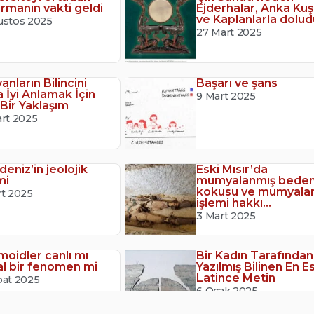
ırmanın vakti geldi
Ejderhalar, Anka Kuş
ve Kaplanlarla dolud
ustos 2025
27 Mart 2025
anların Bilincini
Başarı ve şans
 İyi Anlamak İçin
9 Mart 2025
 Bir Yaklaşım
art 2025
deniz’in jeolojik
Eski Mısır’da
mi
mumyalanmış beden
kokusu ve mumyal
rt 2025
işlemi hakkı...
3 Mart 2025
moidler canlı mı
Bir Kadın Tarafından
l bir fenomen mi
Yazılmış Bilinen En E
Latince Metin
bat 2025
6 Ocak 2025