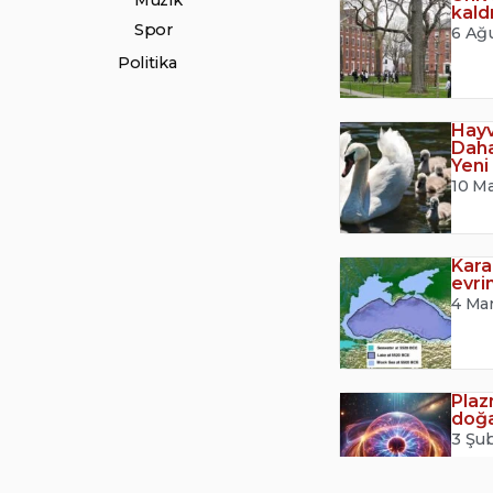
Müzik
kald
Spor
6 Ağ
Politika
Hayv
Daha
Yeni
10 M
Kara
evri
4 Ma
Plaz
doğa
3 Şu