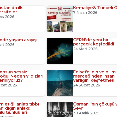
istan’da ilk
Kemaliye& Tunceli G
ersiteler
7 Nisan 2026
yıs 2026
nde yaşam arayışı
CERN’de yeni bir
parçacık keşfedildi
art 2026
24 Mart 2026
mosun sessiz
Felsefe, din ve bilim
loğu: Neden yıldızları
merceğinden insan
emliyoruz?
varlığını keşfetmek
ubat 2026
24 Şubat 2026
 etiği, anlatı tıbbı
Osmanlı'nın çöküşü 
nıklığın ahlakı:
Sevr
lu Günlükleri
30 Aralık 2025