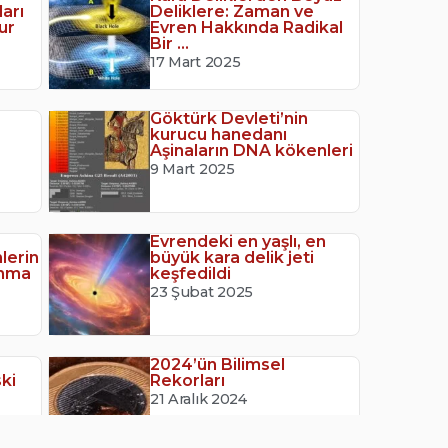
ları
Deliklere: Zaman ve
ur
Evren Hakkında Radikal
Bir ...
17 Mart 2025
Göktürk Devleti’nin
kurucu hanedanı
Aşinaların DNA kökenleri
9 Mart 2025
Evrendeki en yaşlı, en
lerin
büyük kara delik jeti
anma
keşfedildi
23 Şubat 2025
2024’ün Bilimsel
ski
Rekorları
21 Aralık 2024