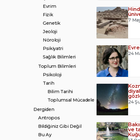
Evrim
Hind
üniv
Fizik
7 Ma
Genetik
Jeoloji
Nöroloji
Evre
Psikiyatri
24 M
Sağlık Bilimleri
Toplum Bilimleri
Psikoloji
Tarih
Koz
diya
Bilim Tarihi
gözl
Toplumsal Mücadele
24 Ş
Dergiden
Antropos
Bakım
Bildiğiniz Gibi Değil
ve ta
Kuğu
Bu Ay