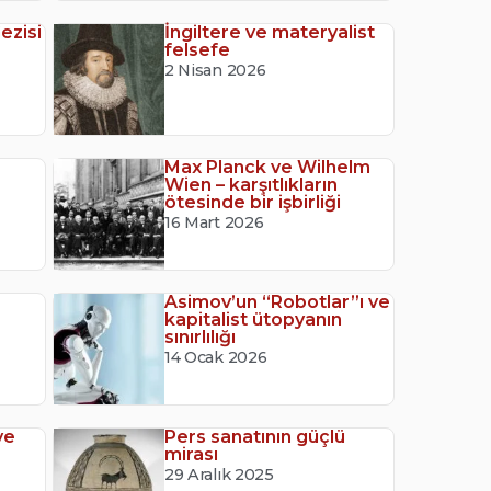
ezisi
İngiltere ve materyalist
felsefe
2 Nisan 2026
Max Planck ve Wilhelm
Wien – karşıtlıkların
ötesinde bir işbirliği
16 Mart 2026
Asimov’un “Robotlar”ı ve
kapitalist ütopyanın
sınırlılığı
14 Ocak 2026
ve
Pers sanatının güçlü
mirası
29 Aralık 2025