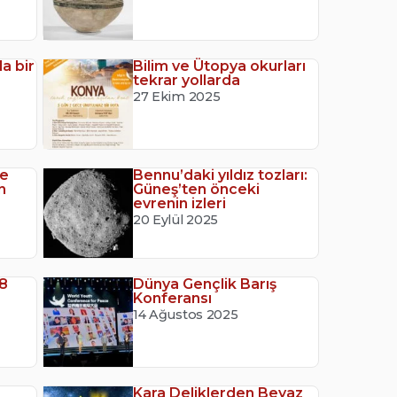
la bir
Bilim ve Ütopya okurları
tekrar yollarda
27 Ekim 2025
ye
Bennu’daki yıldız tozları:
n
Güneş’ten önceki
evrenin izleri
20 Eylül 2025
 8
Dünya Gençlik Barış
Konferansı
14 Ağustos 2025
Kara Deliklerden Beyaz