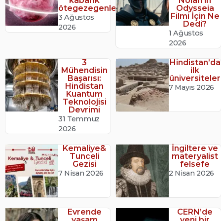
kabarık
Nolan'ın
ötegezegenler
Odysseia
Filmi İçin Ne
3 Ağustos
Dedi?
2026
1 Ağustos
2026
3
Hindistan’da
Mühendisin
ilk
Başarısı:
üniversiteler
Hindistan
7 Mayıs 2026
Kuantum
Teknolojisi
Devrimi
31 Temmuz
2026
Kemaliye&
İngiltere ve
Tunceli
materyalist
Gezisi
felsefe
7 Nisan 2026
2 Nisan 2026
Evrende
CERN’de
yaşam
yeni bir