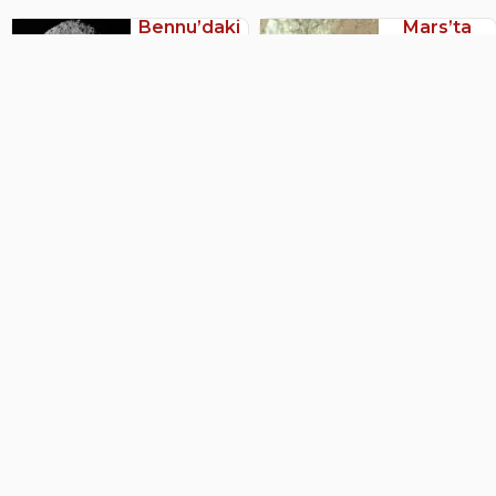
Bennu’daki
Mars’ta
yıldız tozları:
yaşamın
Güneş’ten
izleri
önceki
bulundu mu
evrenin izleri
12 Eylül 2025
20 Eylül 2025
Adres:
Aşağı Öveçler, 1308. Sk. No:12, 06460
Çankaya/Ankara
Telefon:
0553 131 73 77
E-Posta:
bilimveutopya@gmail.com