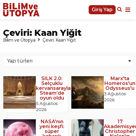
Giriş Yap
Çeviri: Kaan Yiğit
Bilim ve Ütopya
Çeviri: Kaan Yiğit
Yazı türleri
SILK 2.0:
Marx'ta
Selçuklu
Homeros'un
kervansarayları
Odysseus'u
Steam’de
3 Ağustos
oyun oldu
2026
5 Ağustos
2026
NASA'nın
17
yeni keşfi:
Akademisye
süper
Christopher