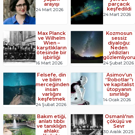
arayışı
parçacık
keşfedildi
24 Mart 2026
24 Mart 2026
Max Planck
Kozmosun
ve Wilhelm
sessiz
Wien –
diyaloğu:
karşıtlıkların
Neden
ötesinde bir
yıldızları
işbirliği
gözlemliyor
16 Mart 2026
24 Şubat 2026
Felsefe, din
Asimov’un
ve bilim
“Robotlar”ı
merceğinden
ve kapitalist
insan
ütopyanın
varlığını
sınırlılığı
keşfetmek
14 Ocak 2026
24 Şubat 2026
Bakım etiği,
Osmanlı'nın
anlatı tıbbı
çöküşü ve
ve tanıklığın
Sevr
ahlakı:
30 Aralık 2025