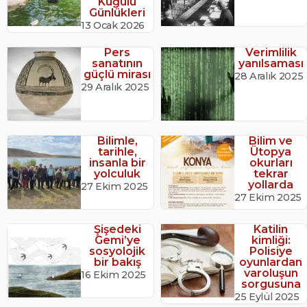
Kuğulu
Günlükleri
13 Ocak 2026
Pers
Verimlilik
sanatının
yanılsaması
güçlü mirası
28 Aralık 2025
29 Aralık 2025
Bilimle,
Bilim ve
tarihle,
Ütopya
insanla bir
okurları
yolculuk
tekrar
yollarda
27 Ekim 2025
27 Ekim 2025
Şişedeki
Katilin
Gemi’ye
kimliği:
sosyolojik
Polisiye
bir bakış
oyunlardan
varoluşun
16 Ekim 2025
sorgusuna
25 Eylül 2025