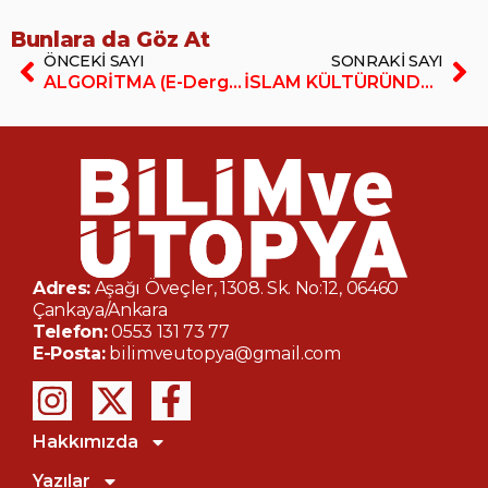
Bunlara da Göz At
ÖNCEKI SAYI
SONRAKI SAYI
ALGORİTMA (E-Dergi/PDF)
İSLAM KÜLTÜRÜNDE MUHALİFLER (E-Dergi/PDF)
Adres:
Aşağı Öveçler, 1308. Sk. No:12, 06460
Çankaya/Ankara
Telefon:
0553 131 73 77
E-Posta:
bilimveutopya@gmail.com
Hakkımızda
Yazılar