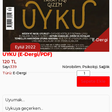
E-Dergi
Eylül 2022
UYKU (E-Dergi/PDF)
120 TL
Sayı:
339
Nörobilim
,
Psikoloji
,
Sağlık
Türü:
E-Dergi
Sepete Ekle
Uyumak…
Uykuya geçerken…