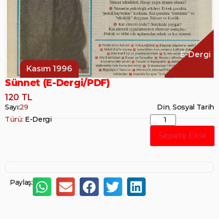
E-Dergi
Kasım 1996
Sünnet (E-Dergi/PDF)
120 TL
Sayı:
29
Din
,
Sosyal Tarih
Türü:
E-Dergi
Sepete Ekle
Paylaş: