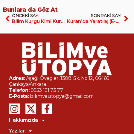
Bunlara da Göz At
ÖNCEKI SAYI
SONRAKI SAYI
Bilim Kurgu Kimi Kuruyor (E-Dergi/PDF)
Kuran’da Yaratılış (E-Dergi/PDF)
Adres:
Aşağı Öveçler, 1308. Sk. No:12, 06460
Çankaya/Ankara
Telefon:
0553 131 73 77
E-Posta:
bilimveutopya@gmail.com
Hakkımızda
Yazılar