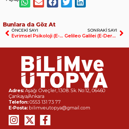
Bunlara da Göz At
ÖNCEKI SAYI
SONRAKI SAYI
Evrimsel Psikoloji (E-Dergi/PDF)
Gelileo Galilei (E-Dergi/PDF)
Adres:
Aşağı Öveçler, 1308. Sk. No:12, 06460
Çankaya/Ankara
Telefon:
0553 131 73 77
E-Posta:
bilimveutopya@gmail.com