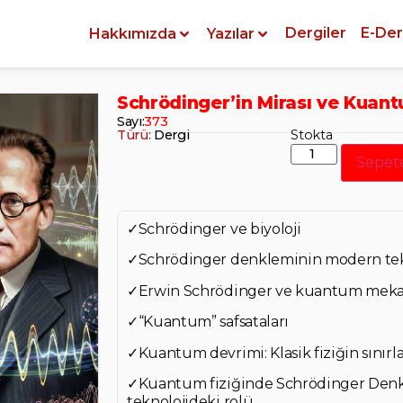
Dergiler
E-Der
Hakkımızda
Yazılar
Schrödinger’in Mirası ve Kuan
Sayı:
373
Türü:
Dergi
Stokta
Sepet
✓Schrödinger ve biyoloji
✓Schrödinger denkleminin modern tek
✓Erwin Schrödinger ve kuantum meka
✓“Kuantum” safsataları
✓Kuantum devrimi: Klasik fiziğin sınır
✓Kuantum fiziğinde Schrödinger Denkl
teknolojideki rolü