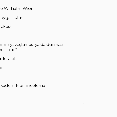
 ve Wilhelm Wien
uygarlıklar
Takashi
ının yavaşlaması ya da durması
nelerdir?
ük tarafı
ar
akademik bir inceleme