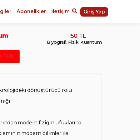
giler
Abonelikler
İletişim
Giriş Yap
tum
150 TL
Biyografi
,
Fizik
,
Kuantum
e Ekle
nolojideki dönüştürücü rolü
niği
larından modern fiziğin ufuklarına
eminin modern bilimler ile