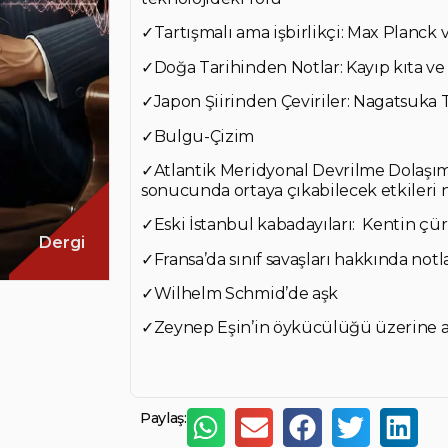
✓Tartışmalı ama işbirlikçi: Max Planck
✓Doğa Tarihinden Notlar: Kayıp kıta ve 
✓Japon Şiirinden Çeviriler: Nagatsuka 
✓Bulgu-Çizim
✓Atlantik Meridyonal Devrilme Dolaşım
sonucunda ortaya çıkabilecek etkileri 
✓Eski İstanbul kabadayıları: Kentin çür
Dergi
✓Fransa’da sınıf savaşları hakkında notl
✓Wilhelm Schmid’de aşk
✓Zeynep Eşin’in öykücülüğü üzerine 
Paylaş: