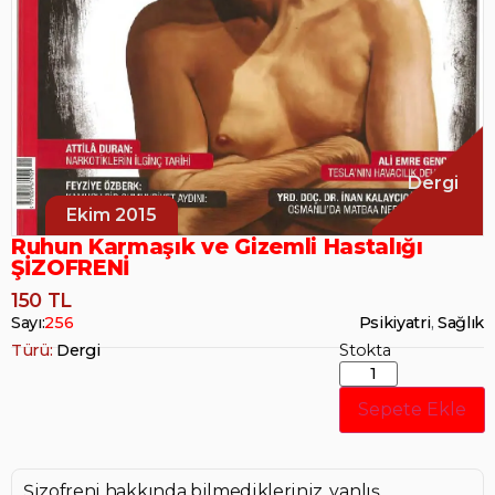
Dergi
Ekim 2015
Ruhun Karmaşık ve Gizemli Hastalığı
ŞİZOFRENİ
150 TL
Sayı:
256
Psikiyatri
,
Sağlık
Türü:
Dergi
Stokta
Sepete Ekle
Şizofreni hakkında bilmedikleriniz, yanlış