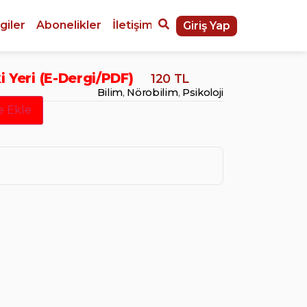
giler
Abonelikler
İletişim
Giriş Yap
i Yeri (E-Dergi/PDF)
120 TL
Bilim
,
Nörobilim
,
Psikoloji
e Ekle