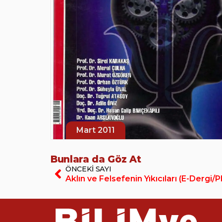
Mart 2011
Bunlara da Göz At
ÖNCEKI SAYI
Aklın ve Felsefenin Yıkıcıları (E-Dergi/