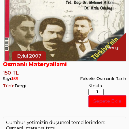
Dergi
Eylül 2007
Osmanlı Materyalizmi
150 TL
Sayı:
159
Felsefe
,
Osmanlı
,
Tarih
Türü:
Dergi
Stokta
Sepete Ekle
Cumhuriyetimizin düşünsel temellerinden:
Osmanlı materyalizmi