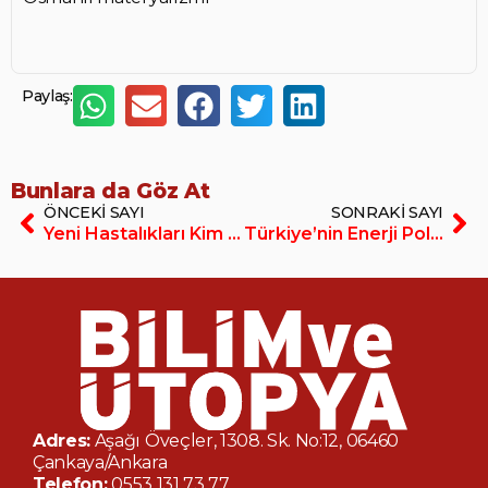
Paylaş:
Bunlara da Göz At
ÖNCEKI SAYI
SONRAKI SAYI
Yeni Hastalıkları Kim Belirliyor?
Türkiye’nin Enerji Politikaları
Adres:
Aşağı Öveçler, 1308. Sk. No:12, 06460
Çankaya/Ankara
Telefon:
0553 131 73 77