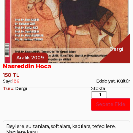
Dergi
Aralık 2009
Nasreddin Hoca
150 TL
Sayı:
186
Edebiyat
,
Kültür
Türü:
Dergi
Stokta
Sepete Ekle
Beylere, sultanlara, softalara, kadılara, tefecilere,
Nazilere karşı