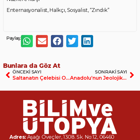
Enternasyonalist, Halkçı, Sosyalist, “Zındık”
Paylaş:
Bunlara da Göz At
ÖNCEKI SAYI
SONRAKI SAYI
Saltanatın Çelebisi Olmak
Anadolu’nun Jeolojik Evrimi – Anadolu’da Primatların Evrimi
Adres:
Aşağı Öveçler, 1308. Sk. No:12, 06460