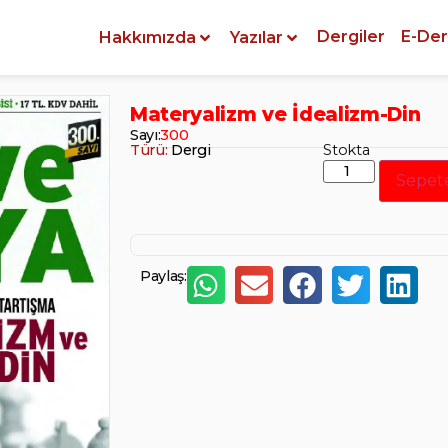
Dergiler
E-Der
Hakkımızda
Yazılar
Materyalizm ve İdealizm-Din
Sayı:
300
Türü:
Dergi
Stokta
Sepet
Paylaş: