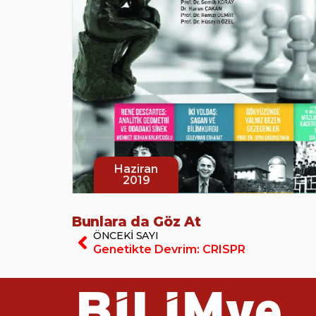
Haziran
2019
Bunlara da Göz At
ÖNCEKI SAYI
Genetikte Devrim: CRISPR