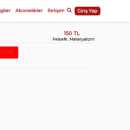
giler
Abonelikler
İletişim
Giriş Yap
150 TL
Felsefe
,
Materyalizm
e Ekle