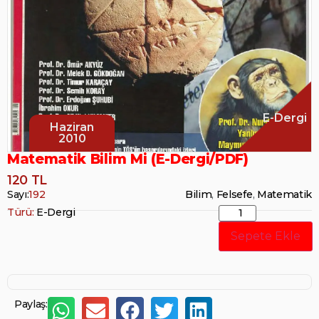
E-Dergi
Haziran
2010
Matematik Bilim Mi (E-Dergi/PDF)
120 TL
Sayı:
192
Bilim
,
Felsefe
,
Matematik
Türü:
E-Dergi
Sepete Ekle
Paylaş: