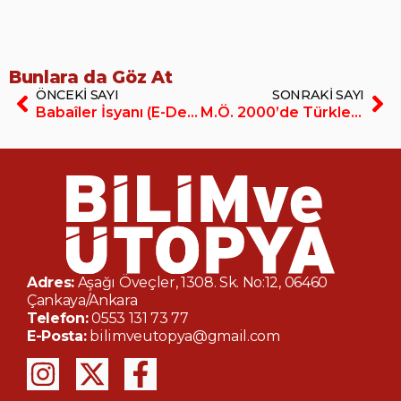
Bunlara da Göz At
ÖNCEKI SAYI
SONRAKI SAYI
Babaîler İsyanı (E-Dergi/PDF)
M.Ö. 2000’de Türkler (E-Dergi/PDF)
Adres:
Aşağı Öveçler, 1308. Sk. No:12, 06460
Çankaya/Ankara
Telefon:
0553 131 73 77
E-Posta:
bilimveutopya@gmail.com