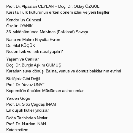
Prof. Dr. Alpaslan CEYLAN – Doç. Dr. Oktay ÖZGÜL
Kars’ta Türk kültürünün erken dönem izleri ve yeni keşifler
Kondor’un Güncesi
Özgür UYANIK
36. yıldönümünde Malvinas (Falkland) Savaşı
Nano ve Makro Boyutta Evren
Dr. Hilal KÜÇÜK
Neden fizik ve fizik nasıl yapılır?
Yaşam ve Canlılar
Doç. Dr. Burçin Aşkım GÜMÜŞ
Karadan suya dönüş: Balina, yunus ve domuz balıklarının evrimi
Bildiğiniz Gibi Değil
Prof. Dr. Yavuz UNAT
Kopernik’in öncüleri Müslüman astronomlar
Yerden Göğe
Prof. Dr. Sıtkı Çağdaş İNAM
En düşük kütleli yıldızlar
Doğa Tarihinden Notlar
Prof. Dr. Nurdan İNAN
Katastrofizm