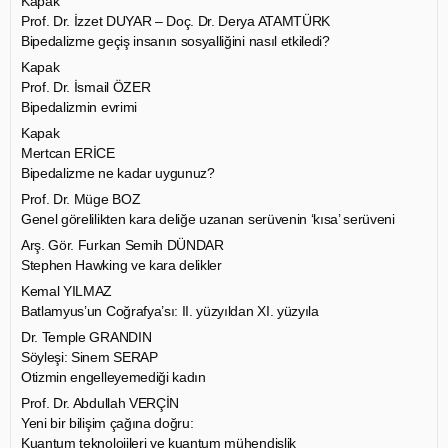
Kapak
Prof. Dr. İzzet DUYAR – Doç. Dr. Derya ATAMTÜRK
Bipedalizme geçiş insanın sosyalliğini nasıl etkiledi?
Kapak
Prof. Dr. İsmail ÖZER
Bipedalizmin evrimi
Kapak
Mertcan ERİCE
Bipedalizme ne kadar uygunuz?
Prof. Dr. Müge BOZ
Genel görelilikten kara deliğe uzanan serüvenin ‘kısa’ serüveni
Arş. Gör. Furkan Semih DÜNDAR
Stephen Hawking ve kara delikler
Kemal YILMAZ
Batlamyus’un Coğrafya’sı: II. yüzyıldan XI. yüzyıla
Dr. Temple GRANDIN
Söyleşi: Sinem SERAP
Otizmin engelleyemediği kadın
Prof. Dr. Abdullah VERÇİN
Yeni bir bilişim çağına doğru:
Kuantum teknolojileri ve kuantum mühendislik