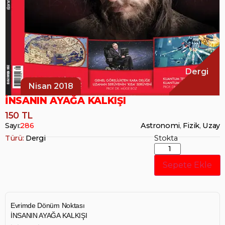
Dergi
Nisan 2018
İNSANIN AYAĞA KALKIŞI
150 TL
Sayı:
286
Astronomi
,
Fizik
,
Uzay
Türü:
Dergi
Stokta
Sepete Ekle
Evrimde Dönüm Noktası
İNSANIN AYAĞA KALKIŞI