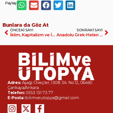
Paylaş:
Bunlara da Göz At
ÖNCEKI SAYI
SONRAKI SAYI
İklim, Kapitalizm ve İnsan
Anadolu Grek-Helen Yurdu muydu (Kopya)
Adres:
Aşağı Öveçler, 1308. Sk. No:12, 06460
Çankaya/Ankara
Telefon:
0553 131 73 77
E-Posta:
bilimveutopya@gmail.com