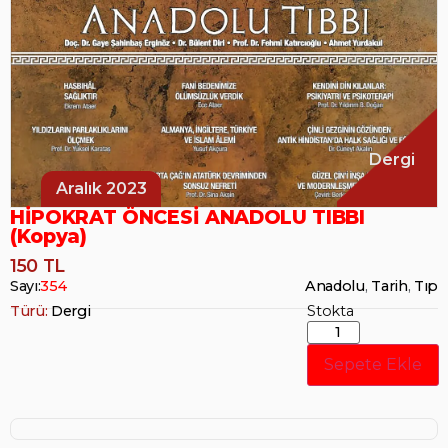
Dergi
Aralık 2023
HİPOKRAT ÖNCESİ ANADOLU TIBBI
(Kopya)
150 TL
Sayı:
354
Anadolu
,
Tarih
,
Tıp
Türü:
Dergi
Stokta
Sepete Ekle