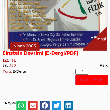
E-Dergi
Nisan 2005
Einstein Devrimi (E-Dergi/PDF)
120 TL
Sayı:
130
Fizik
Türü:
E-Dergi
Sepete Ekle
Paylaş: