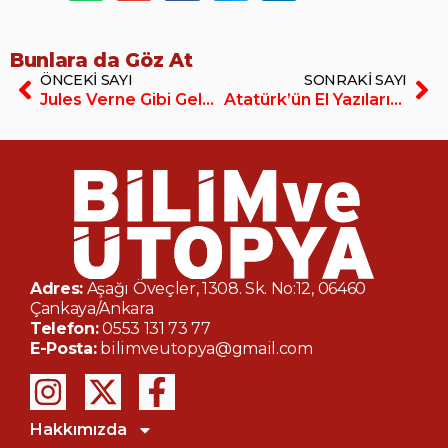
Bunlara da Göz At
ÖNCEKI SAYI
SONRAKI SAYI
Jules Verne Gibi Geleceğe Bakmak (E-Dergi/PDF)
Atatürk’ün El Yazılarıyla Timur Rönesansı (E-Dergi/PDF)
Adres:
Aşağı Öveçler, 1308. Sk. No:12, 06460
Çankaya/Ankara
Telefon:
0553 131 73 77
E-Posta:
bilimveutopya@gmail.com
Hakkımızda