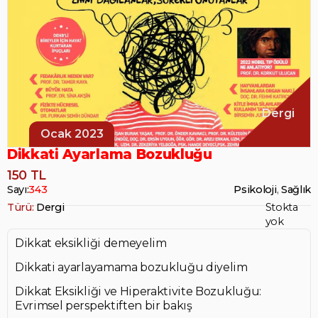
Dergi
Ocak 2023
Dikkati Ayarlama Bozukluğu
150 TL
Sayı:
343
Psikoloji
,
Sağlık
Türü:
Dergi
Stokta
yok
Dikkat eksikliği demeyelim
Dikkati ayarlayamama bozukluğu diyelim
Dikkat Eksikliği ve Hiperaktivite Bozukluğu:
Evrimsel perspektiften bir bakış