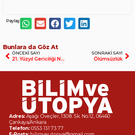
Paylaş:
Bunlara da Göz At
ÖNCEKI SAYI
SONRAKI SAYI
21. Yüzyıl Gericiliği NEO ve POST
Ölümsüzlük
Adres:
Aşağı Öveçler, 1308. Sk. No:12, 06460
Çankaya/Ankara
Telefon:
0553 131 73 77
E-Posta:
bilimveutopya@gmail.com