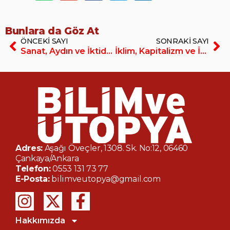
Bunlara da Göz At
ÖNCEKI SAYI
SONRAKI SAYI
Sanat, Aydın ve İktidar (E-Dergi/PDF)
İklim, Kapitalizm ve İnsan (E-Dergi/PDF)
Adres:
Aşağı Öveçler, 1308. Sk. No:12, 06460
Çankaya/Ankara
Telefon:
0553 131 73 77
E-Posta:
bilimveutopya@gmail.com
Hakkımızda