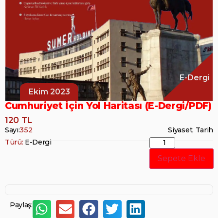
E-Dergi
Ekim 2023
Cumhuriyet İçin Yol Haritası (E-Dergi/PDF)
120 TL
Sayı:
352
Siyaset
,
Tarih
Türü:
E-Dergi
Sepete Ekle
Paylaş: