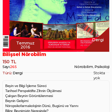
Dergi
Temmuz
2016
Bilişsel Nörobilim
150 TL
Sayı:
265
Nörobilim
,
Psikoloji
Türü:
Dergi
Stokta
yok
Beyin ve Bilgi İşleme Süreci
Tarihsel Perspektifte Zihnin Ölçülmesi
Çalışan Beynin Görüntülenmesi
Beynin Gelişimi
Nöropsikofarmakolojinin Dünü, Bugünü ve Yarını
Bilinç Beynimizin Neresinde?