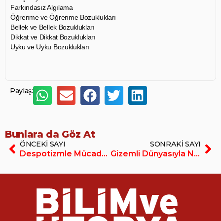
Farkındasız Algılama
Öğrenme ve Öğrenme Bozuklukları
Bellek ve Bellek Bozuklukları
Dikkat ve Dikkat Bozuklukları
Uyku ve Uyku Bozuklukları
Paylaş:
Bunlara da Göz At
ÖNCEKI SAYI
SONRAKI SAYI
Despotizmle Mücadelede Aydınlanma ve Materyalizm Radişçev ve Çernışevski
Gizemli Dünyasıyla Neandertaller