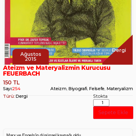
Dergi
Ağustos
2015
Ateizm ve Materyalizmin Kurucusu
FEUERBACH
150 TL
Sayı:
254
Ateizm
,
Biyografi
,
Felsefe
,
Materyalizm
Türü:
Dergi
Stokta
Sepete Ekle
Marx ve Engels’in düşünsel kaynağı oldu.