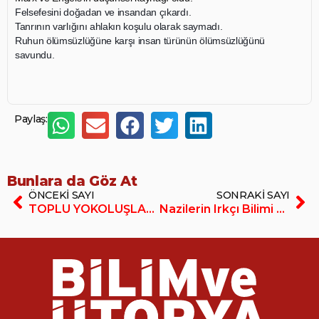
Felsefesini doğadan ve insandan çıkardı.
Tanrının varlığını ahlakın koşulu olarak saymadı.
Ruhun ölümsüzlüğüne karşı insan türünün ölümsüzlüğünü
savundu.
Paylaş:
Bunlara da Göz At
ÖNCEKI SAYI
SONRAKI SAYI
TOPLU YOKOLUŞLAR- Yaşamın Köklü Dönüşümü
Nazilerin Irkçı Bilimi ARİ FİZİK