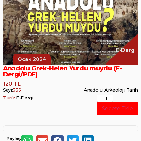
E-Dergi
Ocak 2024
Anadolu Grek-Helen Yurdu muydu (E-
Dergi/PDF)
120 TL
Sayı:
355
Anadolu
,
Arkeoloji
,
Tarih
Türü:
E-Dergi
Sepete Ekle
Paylaş: