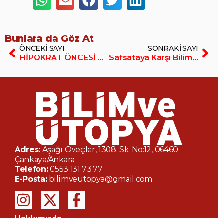
Bunlara da Göz At
ÖNCEKI SAYI
SONRAKI SAYI
HİPOKRAT ÖNCESİ ANADOLU TIBBI (E-Dergi/PDF)
Safsataya Karşı Bilim Hareketi (E-Dergi/PDF)
Adres:
Aşağı Öveçler, 1308. Sk. No:12, 06460
Çankaya/Ankara
Telefon:
0553 131 73 77
E-Posta:
bilimveutopya@gmail.com