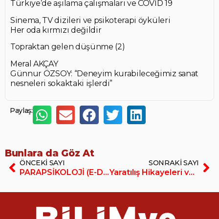
Türkiye’de aşılama çalışmaları ve COVİD 19
Sinema, TV dizileri ve psikoterapi öyküleri
Her oda kırmızı değildir
Topraktan gelen düşünme (2)
Meral AKÇAY
Günnur ÖZSOY: “Deneyim kurabileceğimiz sanat
nesneleri sokaktaki işlerdi”
Paylaş:
Bunlara da Göz At
ÖNCEKI SAYI
SONRAKI SAYI
PARAPSİKOLOJİ (E-Dergi/PDF)
Yaratılış Hikayeleri ve Bilimin Yanıtları (E-Dergi/PDF)