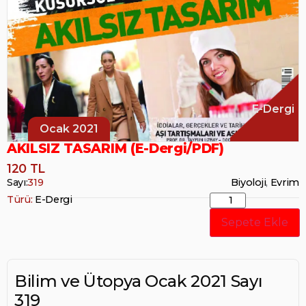
E-Dergi
Ocak 2021
AKILSIZ TASARIM (E-Dergi/PDF)
120 TL
Sayı:
319
Biyoloji
,
Evrim
Türü:
E-Dergi
Sepete Ekle
Bilim ve Ütopya Ocak 2021 Sayı
319