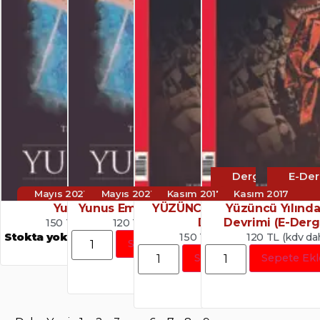
Dergi
E-Der
Mayıs 2021
Mayıs 2021
Kasım 2017
Kasım 2017
Yunus Emre
Yunus Emre (E-Dergi/PDF)
YÜZÜNCÜ YILINDA EKİM
Yüzüncü Yılınd
DEVRİMİ
Devrimi (E-Derg
150 TL (kdv dahil)
120 TL (kdv dahil)
Stokta yok
150 TL (kdv dahil)
120 TL (kdv dah
Sepete Ekle
Sepete Ekle
Sepete Ekl