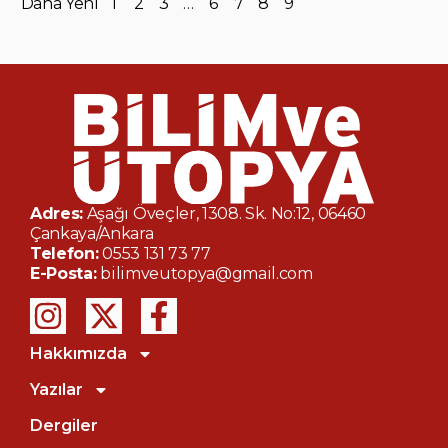
Daha Yeni
1
2
3
…
6
7
8
9
Adres:
Aşağı Öveçler, 1308. Sk. No:12, 06460
Çankaya/Ankara
Telefon:
0553 131 73 77
E-Posta:
bilimveutopya@gmail.com
Hakkımızda
Yazılar
Dergiler