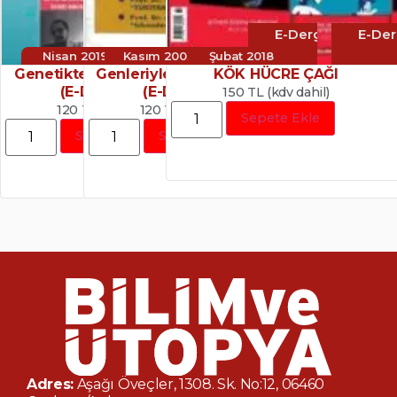
E-Dergi
E-Der
Nisan 2019
Kasım 2003
Şubat 2018
Genetikte Devrim: CRISPR
Genleriyle Oynanan Tarım
KÖK HÜCRE ÇAĞI
(E-Dergi/PDF)
(E-Dergi/PDF)
150 TL (kdv dahil)
120 TL (kdv dahil)
120 TL (kdv dahil)
Sepete Ekle
Sepete Ekle
Sepete Ekle
Adres:
Aşağı Öveçler, 1308. Sk. No:12, 06460