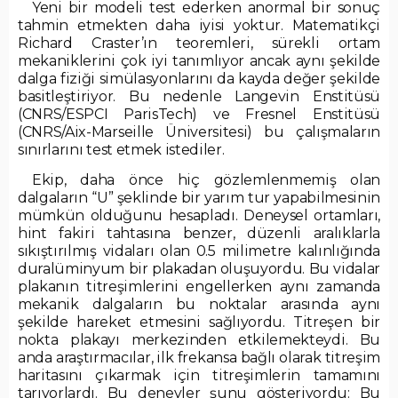
Yeni bir modeli test ederken anormal bir sonuç
tahmin etmekten daha iyisi yoktur. Matematikçi
Richard Craster’ın teoremleri, sürekli ortam
mekaniklerini çok iyi tanımlıyor ancak aynı şekilde
dalga fiziği simülasyonlarını da kayda değer şekilde
basitleştiriyor. Bu nedenle Langevin Enstitüsü
(CNRS/ESPCI ParisTech) ve Fresnel Enstitüsü
(CNRS/Aix-Marseille Üniversitesi) bu çalışmaların
sınırlarını test etmek istediler.
Ekip, daha önce hiç gözlemlenmemiş olan
dalgaların “U” şeklinde bir yarım tur yapabilmesinin
mümkün olduğunu hesapladı. Deneysel ortamları,
hint fakiri tahtasına benzer, düzenli aralıklarla
sıkıştırılmış vidaları olan 0.5 milimetre kalınlığında
duralüminyum bir plakadan oluşuyordu. Bu vidalar
plakanın titreşimlerini engellerken aynı zamanda
mekanik dalgaların bu noktalar arasında aynı
şekilde hareket etmesini sağlıyordu. Titreşen bir
nokta plakayı merkezinden etkilemekteydi. Bu
anda araştırmacılar, ilk frekansa bağlı olarak titreşim
haritasını çıkarmak için titreşimlerin tamamını
tarıyorlardı. Bu deneyler şunu gösteriyordu: Bu